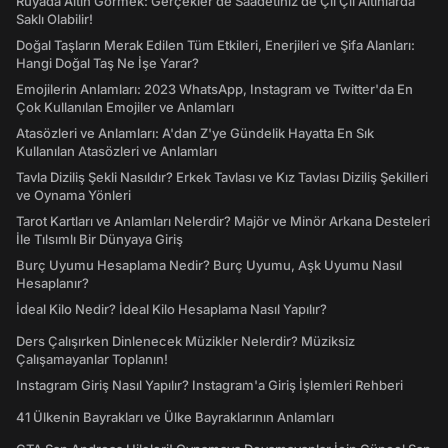
Rüyada Altın Görmek: Gerçekler de Saadetiniz de Çil Çil Altınlarda
Saklı Olabilir!
Doğal Taşların Merak Edilen Tüm Etkileri, Enerjileri ve Şifa Alanları:
Hangi Doğal Taş Ne İşe Yarar?
Emojilerin Anlamları: 2023 WhatsApp, Instagram ve Twitter'da En
Çok Kullanılan Emojiler ve Anlamları
Atasözleri ve Anlamları: A'dan Z'ye Gündelik Hayatta En Sık
Kullanılan Atasözleri ve Anlamları
Tavla Diziliş Şekli Nasıldır? Erkek Tavlası ve Kız Tavlası Diziliş Şekilleri
ve Oynama Yönleri
Tarot Kartları ve Anlamları Nelerdir? Majör ve Minör Arkana Desteleri
İle Tılsımlı Bir Dünyaya Giriş
Burç Uyumu Hesaplama Nedir? Burç Uyumu, Aşk Uyumu Nasıl
Hesaplanır?
İdeal Kilo Nedir? İdeal Kilo Hesaplama Nasıl Yapılır?
Ders Çalışırken Dinlenecek Müzikler Nelerdir? Müziksiz
Çalışamayanlar Toplanın!
Instagram Giriş Nasıl Yapılır? Instagram'a Giriş İşlemleri Rehberi
41 Ülkenin Bayrakları ve Ülke Bayraklarının Anlamları