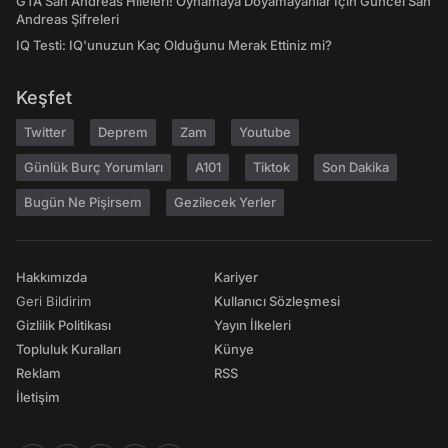
GTA San Andreas Hileleri! Oynamaya Doyamayanlar İçin Güncel San
Andreas Şifreleri
IQ Testi: IQ'unuzun Kaç Olduğunu Merak Ettiniz mi?
Keşfet
Twitter
Deprem
Zam
Youtube
Günlük Burç Yorumları
A101
Tiktok
Son Dakika
Bugün Ne Pişirsem
Gezilecek Yerler
Hakkımızda
Kariyer
Geri Bildirim
Kullanıcı Sözleşmesi
Gizlilik Politikası
Yayın İlkeleri
Topluluk Kuralları
Künye
Reklam
RSS
İletişim