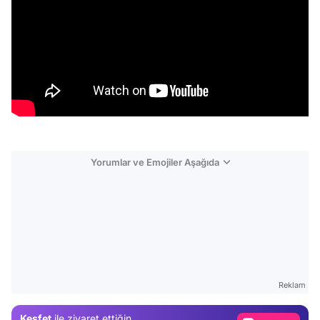
Yorumlar ve Emojiler Aşağıda
Video
Test
Reklam
Gündem
Keşfet
ile ziyaret ettiğin