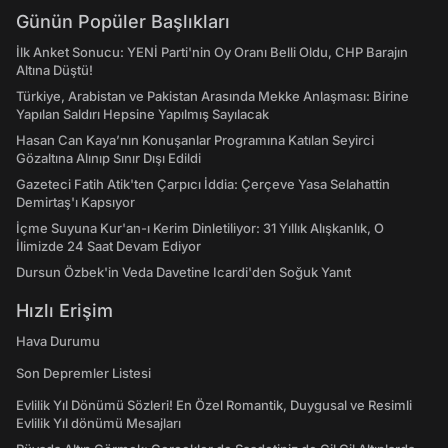
Günün Popüler Başlıkları
İlk Anket Sonucu: YENİ Parti'nin Oy Oranı Belli Oldu, CHP Barajın
Altına Düştü!
Türkiye, Arabistan ve Pakistan Arasında Mekke Anlaşması: Birine
Yapılan Saldırı Hepsine Yapılmış Sayılacak
Hasan Can Kaya’nın Konuşanlar Programına Katılan Seyirci
Gözaltına Alınıp Sınır Dışı Edildi
Gazeteci Fatih Atik'ten Çarpıcı İddia: Çerçeve Yasa Selahattin
Demirtaş'ı Kapsıyor
İçme Suyuna Kur'an-ı Kerim Dinletiliyor: 31 Yıllık Alışkanlık, O
İlimizde 24 Saat Devam Ediyor
Dursun Özbek'in Veda Davetine Icardi'den Soğuk Yanıt
Hızlı Erişim
Hava Durumu
Son Depremler Listesi
Evlilik Yıl Dönümü Sözleri! En Özel Romantik, Duygusal ve Resimli
Evlilik Yıl dönümü Mesajları