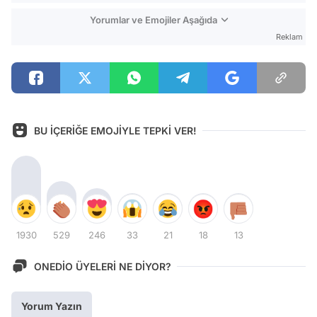
Yorumlar ve Emojiler Aşağıda
Reklam
BU İÇERİĞE EMOJİYLE TEPKİ VER!
1930
529
246
33
21
18
13
ONEDİO ÜYELERİ NE DİYOR?
Yorum Yazın