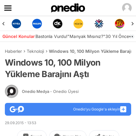
Güncel Konular
Bastonla Vurdu!
"Manyak Mısınız?"
30 Yıl Önce👀
Haberler
Teknoloji
Windows 10, 100 Milyon Yükleme Barajını
Windows 10, 100 Milyon
Yükleme Barajını Aştı
Onedio Medya
- Onedio Üyesi
Onedio’yu Google'a ekleyin
29.09.2015 - 13:53