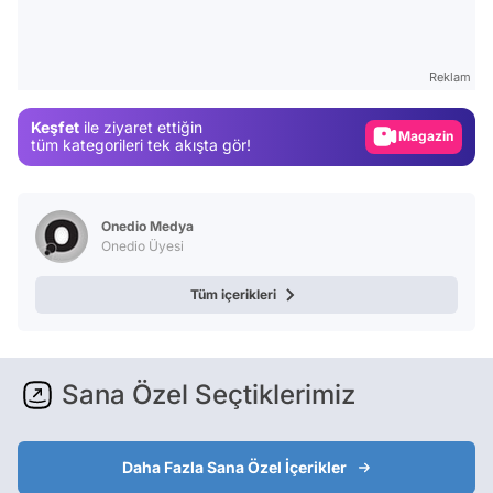
Video
Test
Reklam
Gündem
Keşfet
ile ziyaret ettiğin
Magazin
tüm kategorileri tek akışta gör!
Video
Test
Onedio Medya
Onedio Üyesi
Tüm içerikleri
Sana Özel Seçtiklerimiz
Daha Fazla Sana Özel İçerikler