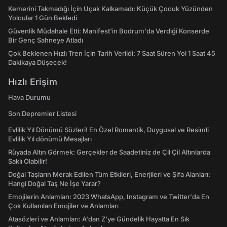
Kemerini Takmadığı İçin Uçak Kalkamadı: Küçük Çocuk Yüzünden
Yolcular 1 Gün Bekledi
Güvenlik Müdahale Etti: Manifest'in Bodrum'da Verdiği Konserde
Bir Genç Sahneye Atladı
Çok Beklenen Hızlı Tren İçin Tarih Verildi: 7 Saat Süren Yol 1 Saat 45
Dakikaya Düşecek!
Hızlı Erişim
Hava Durumu
Son Depremler Listesi
Evlilik Yıl Dönümü Sözleri! En Özel Romantik, Duygusal ve Resimli
Evlilik Yıl dönümü Mesajları
Rüyada Altın Görmek: Gerçekler de Saadetiniz de Çil Çil Altınlarda
Saklı Olabilir!
Doğal Taşların Merak Edilen Tüm Etkileri, Enerjileri ve Şifa Alanları:
Hangi Doğal Taş Ne İşe Yarar?
Emojilerin Anlamları: 2023 WhatsApp, Instagram ve Twitter'da En
Çok Kullanılan Emojiler ve Anlamları
Atasözleri ve Anlamları: A'dan Z'ye Gündelik Hayatta En Sık