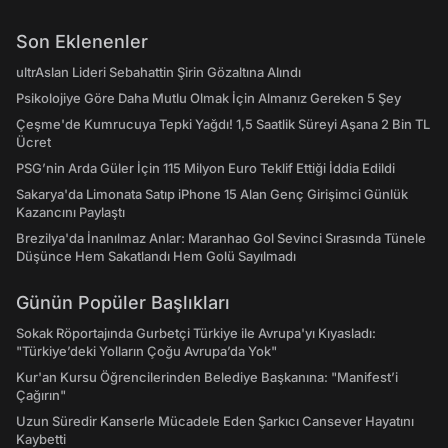
Son Eklenenler
ultrAslan Lideri Sebahattin Şirin Gözaltına Alındı
Psikolojiye Göre Daha Mutlu Olmak İçin Almanız Gereken 5 Şey
Çeşme'de Kumrucuya Tepki Yağdı! 1,5 Saatlik Süreyi Aşana 2 Bin TL
Ücret
PSG’nin Arda Güler İçin 115 Milyon Euro Teklif Ettiği İddia Edildi
Sakarya'da Limonata Satıp iPhone 15 Alan Genç Girişimci Günlük
Kazancını Paylaştı
Brezilya'da İnanılmaz Anlar: Maranhao Gol Sevinci Sırasında Tünele
Düşünce Hem Sakatlandı Hem Golü Sayılmadı
Günün Popüler Başlıkları
Sokak Röportajında Gurbetçi Türkiye ile Avrupa'yı Kıyasladı:
"Türkiye’deki Yolların Çoğu Avrupa’da Yok"
Kur'an Kursu Öğrencilerinden Belediye Başkanına: "Manifest’i
Çağırın"
Uzun Süredir Kanserle Mücadele Eden Şarkıcı Cansever Hayatını
Kaybetti