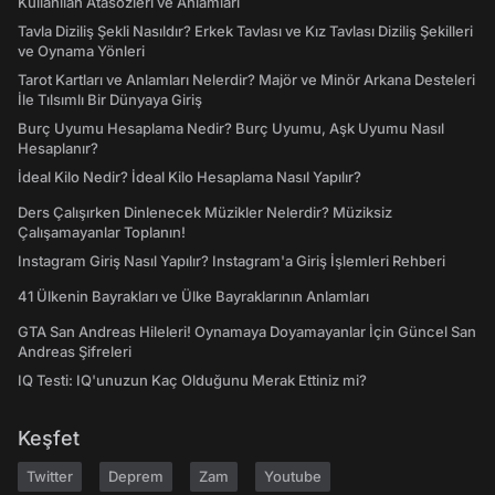
Kullanılan Atasözleri ve Anlamları
Tavla Diziliş Şekli Nasıldır? Erkek Tavlası ve Kız Tavlası Diziliş Şekilleri
ve Oynama Yönleri
Tarot Kartları ve Anlamları Nelerdir? Majör ve Minör Arkana Desteleri
İle Tılsımlı Bir Dünyaya Giriş
Burç Uyumu Hesaplama Nedir? Burç Uyumu, Aşk Uyumu Nasıl
Hesaplanır?
İdeal Kilo Nedir? İdeal Kilo Hesaplama Nasıl Yapılır?
Ders Çalışırken Dinlenecek Müzikler Nelerdir? Müziksiz
Çalışamayanlar Toplanın!
Instagram Giriş Nasıl Yapılır? Instagram'a Giriş İşlemleri Rehberi
41 Ülkenin Bayrakları ve Ülke Bayraklarının Anlamları
GTA San Andreas Hileleri! Oynamaya Doyamayanlar İçin Güncel San
Andreas Şifreleri
IQ Testi: IQ'unuzun Kaç Olduğunu Merak Ettiniz mi?
Keşfet
Twitter
Deprem
Zam
Youtube