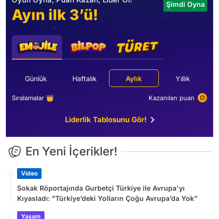
Şimdi Oyna
Ayın ilk 3’ü!
Günlük
Haftalık
Aylık
Yıllık
Sıralamalar 👑
Kazanılan puan
Liderlik Tablosunu Gör!
En Yeni İçerikler!
Video
Sokak Röportajında Gurbetçi Türkiye ile Avrupa'yı
Kıyasladı: "Türkiye’deki Yolların Çoğu Avrupa’da Yok"
Yaşam