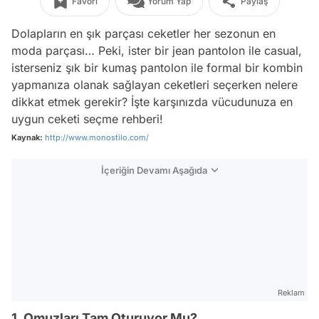
Favori
Yorum Yap
Paylaş
Dolapların en şık parçası ceketler her sezonun en
moda parçası… Peki, ister bir jean pantolon ile casual,
isterseniz şık bir kumaş pantolon ile formal bir kombin
yapmanıza olanak sağlayan ceketleri seçerken nelere
dikkat etmek gerekir? İşte karşınızda vücudunuza en
uygun ceketi seçme rehberi!
Kaynak:
http://www.monostilo.com/
İçeriğin Devamı Aşağıda
Reklam
1. Omuzları Tam Oturuyor Mu?