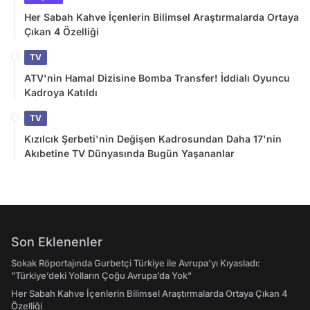
Her Sabah Kahve İçenlerin Bilimsel Araştırmalarda Ortaya
Çıkan 4 Özelliği
TV
ATV'nin Hamal Dizisine Bomba Transfer! İddialı Oyuncu
Kadroya Katıldı
TV
Kızılcık Şerbeti'nin Değişen Kadrosundan Daha 17'nin
Akıbetine TV Dünyasında Bugün Yaşananlar
Son Eklenenler
Sokak Röportajında Gurbetçi Türkiye ile Avrupa'yı Kıyasladı:
"Türkiye’deki Yolların Çoğu Avrupa’da Yok"
Her Sabah Kahve İçenlerin Bilimsel Araştırmalarda Ortaya Çıkan 4
Özelliği