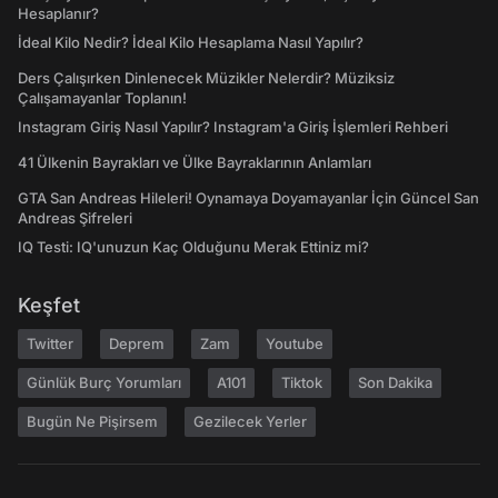
Hesaplanır?
İdeal Kilo Nedir? İdeal Kilo Hesaplama Nasıl Yapılır?
Ders Çalışırken Dinlenecek Müzikler Nelerdir? Müziksiz
Çalışamayanlar Toplanın!
Instagram Giriş Nasıl Yapılır? Instagram'a Giriş İşlemleri Rehberi
41 Ülkenin Bayrakları ve Ülke Bayraklarının Anlamları
GTA San Andreas Hileleri! Oynamaya Doyamayanlar İçin Güncel San
Andreas Şifreleri
IQ Testi: IQ'unuzun Kaç Olduğunu Merak Ettiniz mi?
Keşfet
Twitter
Deprem
Zam
Youtube
Günlük Burç Yorumları
A101
Tiktok
Son Dakika
Bugün Ne Pişirsem
Gezilecek Yerler