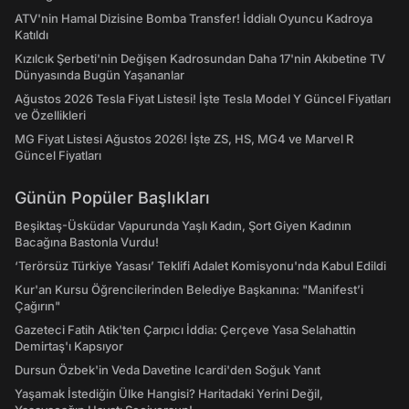
ATV'nin Hamal Dizisine Bomba Transfer! İddialı Oyuncu Kadroya
Katıldı
Kızılcık Şerbeti'nin Değişen Kadrosundan Daha 17'nin Akıbetine TV
Dünyasında Bugün Yaşananlar
Ağustos 2026 Tesla Fiyat Listesi! İşte Tesla Model Y Güncel Fiyatları
ve Özellikleri
MG Fiyat Listesi Ağustos 2026! İşte ZS, HS, MG4 ve Marvel R
Güncel Fiyatları
Günün Popüler Başlıkları
Beşiktaş-Üsküdar Vapurunda Yaşlı Kadın, Şort Giyen Kadının
Bacağına Bastonla Vurdu!
‘Terörsüz Türkiye Yasası’ Teklifi Adalet Komisyonu'nda Kabul Edildi
Kur'an Kursu Öğrencilerinden Belediye Başkanına: "Manifest’i
Çağırın"
Gazeteci Fatih Atik'ten Çarpıcı İddia: Çerçeve Yasa Selahattin
Demirtaş'ı Kapsıyor
Dursun Özbek'in Veda Davetine Icardi'den Soğuk Yanıt
Yaşamak İstediğin Ülke Hangisi? Haritadaki Yerini Değil,