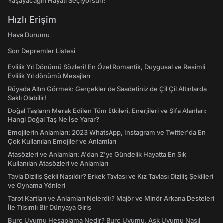
Yaşayacağın Hayatı Seçiyorsun!
Hızlı Erişim
Hava Durumu
Son Depremler Listesi
Evlilik Yıl Dönümü Sözleri! En Özel Romantik, Duygusal ve Resimli
Evlilik Yıl dönümü Mesajları
Rüyada Altın Görmek: Gerçekler de Saadetiniz de Çil Çil Altınlarda
Saklı Olabilir!
Doğal Taşların Merak Edilen Tüm Etkileri, Enerjileri ve Şifa Alanları:
Hangi Doğal Taş Ne İşe Yarar?
Emojilerin Anlamları: 2023 WhatsApp, Instagram ve Twitter'da En
Çok Kullanılan Emojiler ve Anlamları
Atasözleri ve Anlamları: A'dan Z'ye Gündelik Hayatta En Sık
Kullanılan Atasözleri ve Anlamları
Tavla Diziliş Şekli Nasıldır? Erkek Tavlası ve Kız Tavlası Diziliş Şekilleri
ve Oynama Yönleri
Tarot Kartları ve Anlamları Nelerdir? Majör ve Minör Arkana Desteleri
İle Tılsımlı Bir Dünyaya Giriş
Burç Uyumu Hesaplama Nedir? Burç Uyumu, Aşk Uyumu Nasıl