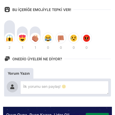
BU İÇERİĞE EMOJİYLE TEPKİ VER!
2
1
1
0
0
0
0
ONEDİO ÜYELERİ NE DİYOR?
Yorum Yazın
Oyun Oyna, Puan Kazan, Lider Ol!