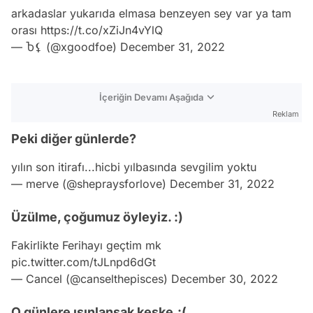
arkadaslar yukarıda elmasa benzeyen sey var ya tam
orası
https://t.co/xZiJn4vYlQ
— Ⴆ⚸ (@xgoodfoe)
December 31, 2022
İçeriğin Devamı Aşağıda
Reklam
Peki diğer günlerde?
yılın son itirafı...hicbi yılbasında sevgilim yoktu
— merve (@shepraysforlove)
December 31, 2022
Üzülme, çoğumuz öyleyiz. :)
Fakirlikte Ferihayı geçtim mk
pic.twitter.com/tJLnpd6dGt
— Cancel (@canselthepisces)
December 30, 2022
O günlere ışınlansak keşke.:(