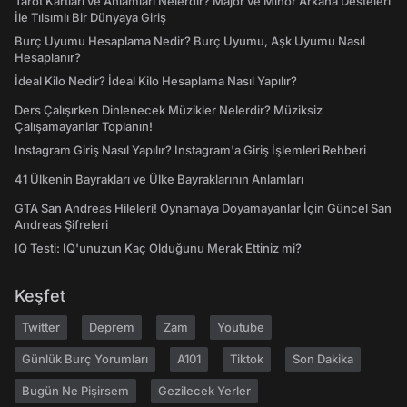
Tarot Kartları ve Anlamları Nelerdir? Majör ve Minör Arkana Desteleri
İle Tılsımlı Bir Dünyaya Giriş
Burç Uyumu Hesaplama Nedir? Burç Uyumu, Aşk Uyumu Nasıl
Hesaplanır?
İdeal Kilo Nedir? İdeal Kilo Hesaplama Nasıl Yapılır?
Ders Çalışırken Dinlenecek Müzikler Nelerdir? Müziksiz
Çalışamayanlar Toplanın!
Instagram Giriş Nasıl Yapılır? Instagram'a Giriş İşlemleri Rehberi
41 Ülkenin Bayrakları ve Ülke Bayraklarının Anlamları
GTA San Andreas Hileleri! Oynamaya Doyamayanlar İçin Güncel San
Andreas Şifreleri
IQ Testi: IQ'unuzun Kaç Olduğunu Merak Ettiniz mi?
Keşfet
Twitter
Deprem
Zam
Youtube
Günlük Burç Yorumları
A101
Tiktok
Son Dakika
Bugün Ne Pişirsem
Gezilecek Yerler