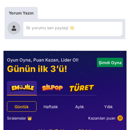
Yorum Yazın
Oyun Oyna, Puan Kazan, Lider Ol!
Şimdi Oyna
Günün ilk 3’ü!
Günlük
Haftalık
Aylık
Yıllık
Sıralamalar 👑
Kazanılan puan