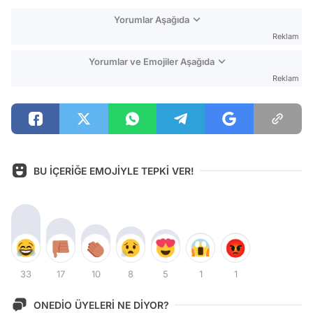
Yorumlar Aşağıda
Reklam
Yorumlar ve Emojiler Aşağıda
Reklam
BU İÇERİĞE EMOJİYLE TEPKİ VER!
33
17
10
8
5
1
1
ONEDİO ÜYELERİ NE DİYOR?