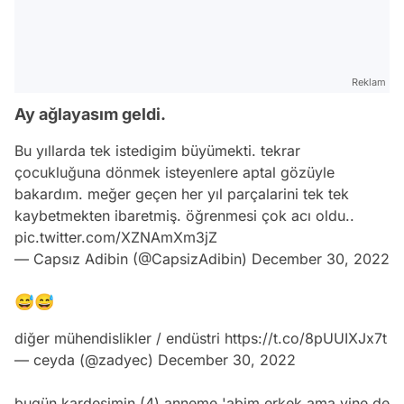
Reklam
Ay ağlayasım geldi.
Bu yıllarda tek istedigim büyümekti. tekrar
çocukluğuna dönmek isteyenlere aptal gözüyle
bakardım. meğer geçen her yıl parçalarini tek tek
kaybetmekten ibaretmiş. öğrenmesi çok acı oldu..
pic.twitter.com/XZNAmXm3jZ
— Capsız Adibin (@CapsizAdibin)
December 30, 2022
😅😅
diğer mühendislikler / endüstri
https://t.co/8pUUIXJx7t
— ceyda (@zadyec)
December 30, 2022
bugün kardeşimin (4) anneme 'abim erkek ama yine de