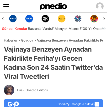
Güncel Konular
Bastonla Vurdu!
"Manyak Mısınız?"
30 Yıl Önce👀
Haberler
Goygoy
Vajinaya Benzeyen Aynadan Fakirlikte Feri
Vajinaya Benzeyen Aynadan
Fakirlikte Feriha'yı Geçen
Kadına Son 24 Saatin Twitter'da
Viral Tweetleri
Lus
- Onedio Editörü
Onedio’yu Google'a ekleyin