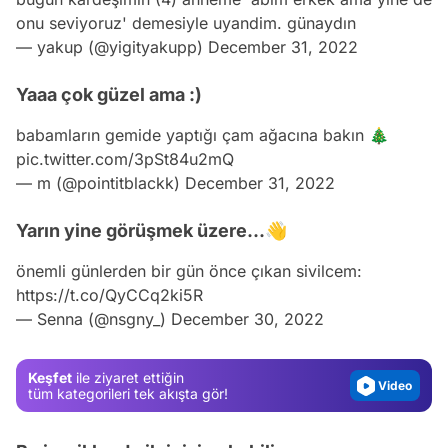
onu seviyoruz' demesiyle uyandim. günaydın
— yakup (@yigityakupp)
December 31, 2022
Yaaa çok güzel ama :)
babamların gemide yaptığı çam ağacına bakın 🎄
pic.twitter.com/3pSt84u2mQ
— m (@pointitblackk)
December 31, 2022
Yarın yine görüşmek üzere...👋
Video
önemli günlerden bir gün önce çıkan sivilcem:
Test
https://t.co/QyCCq2ki5R
— Senna (@nsgny_)
December 30, 2022
Gündem
Magazin
Keşfet
ile ziyaret ettiğin
Video
tüm kategorileri tek akışta gör!
Test