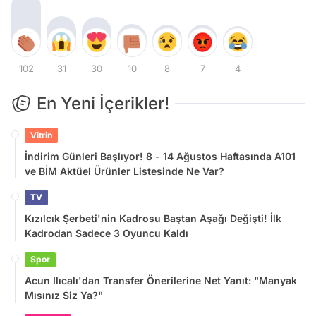
102
31
30
10
8
7
4
En Yeni İçerikler!
Vitrin
İndirim Günleri Başlıyor! 8 - 14 Ağustos Haftasında A101
ve BİM Aktüel Ürünler Listesinde Ne Var?
TV
Kızılcık Şerbeti'nin Kadrosu Baştan Aşağı Değişti! İlk
Kadrodan Sadece 3 Oyuncu Kaldı
Spor
Acun Ilıcalı'dan Transfer Önerilerine Net Yanıt: "Manyak
Mısınız Siz Ya?"