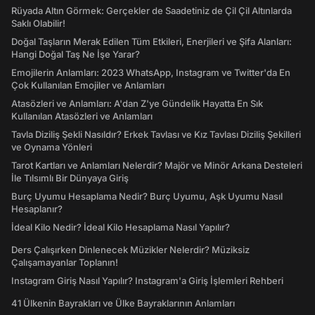
Rüyada Altın Görmek: Gerçekler de Saadetiniz de Çil Çil Altınlarda
Saklı Olabilir!
Doğal Taşların Merak Edilen Tüm Etkileri, Enerjileri ve Şifa Alanları:
Hangi Doğal Taş Ne İşe Yarar?
Emojilerin Anlamları: 2023 WhatsApp, Instagram ve Twitter'da En
Çok Kullanılan Emojiler ve Anlamları
Atasözleri ve Anlamları: A'dan Z'ye Gündelik Hayatta En Sık
Kullanılan Atasözleri ve Anlamları
Tavla Diziliş Şekli Nasıldır? Erkek Tavlası ve Kız Tavlası Diziliş Şekilleri
ve Oynama Yönleri
Tarot Kartları ve Anlamları Nelerdir? Majör ve Minör Arkana Desteleri
İle Tılsımlı Bir Dünyaya Giriş
Burç Uyumu Hesaplama Nedir? Burç Uyumu, Aşk Uyumu Nasıl
Hesaplanır?
İdeal Kilo Nedir? İdeal Kilo Hesaplama Nasıl Yapılır?
Ders Çalışırken Dinlenecek Müzikler Nelerdir? Müziksiz
Çalışamayanlar Toplanın!
Instagram Giriş Nasıl Yapılır? Instagram'a Giriş İşlemleri Rehberi
41 Ülkenin Bayrakları ve Ülke Bayraklarının Anlamları