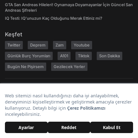
GTA San Andreas Hileleri! Oynamaya Doyamayanlar İçin Güncel San
Andreas Şifreleri
IQ Testi: IQ'unuzun Kaç Olduğunu Merak Ettiniz mi?
Keşfet
Twitter
Deprem
Zam
Youtube
Günlük Burç Yorumları
A101
Tiktok
Son Dakika
Bugün Ne Pişirsem
Gezilecek Yerler
Hakkımızda
Kariyer
Geri Bildirim
Kullanıcı Sözleşmesi
Gizlilik Politikası
Yayın İlkeleri
Topluluk Kuralları
Künye
Reklam
RSS
İletişim