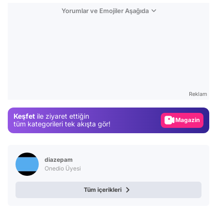
Yorumlar ve Emojiler Aşağıda
Video
Test
Gündem
Reklam
Magazin
Keşfet
ile ziyaret ettiğin
Video
tüm kategorileri tek akışta gör!
Test
diazepam
Onedio Üyesi
Tüm içerikleri