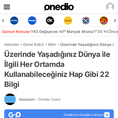
Güncel Konular
YKS Değişecek mi?
"Manyak Mısınız?"
30 Yıl Önc
Haberler
Genel Kültür
Bilim
Üzerinde Yaşadığınız Dünya ile İ
Üzerinde Yaşadığınız Dünya ile
İlgili Her Ortamda
Kullanabileceğiniz Hap Gibi 22
Bilgi
diazepam
- Onedio Üyesi
Onedio’yu Google'a ekleyin