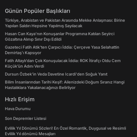
Günün Popüler Başlıkları
Türkiye, Arabistan ve Pakistan Arasında Mekke Anlaşması: Birine
Yapılan Saldırı Hepsine Yapılmış Sayılacak
Hasan Can Kaya’nın Konuşanlar Programına Katılan Seyirci
Gözaltına Alınıp Sınır Dışı Edildi
Gazeteci Fatih Atik'ten Çarpıcı İddia: Çerçeve Yasa Selahattin
Demirtaş'ı Kapsıyor
Fatih Altaylı’dan Çok Konuşulacak İddia: ROK İtirafçı Oldu Cem
Küçük’ün Adını Verdi
Dursun Özbek'in Veda Davetine Icardi'den Soğuk Yanıt
Bilim İnsanlarından Tarihi Keşif: Ailenizdeki Doğum Sıranız Hangi
Hastalıklara Yakalanacağınızı Belirliyor
Hızlı Erişim
Hava Durumu
Son Depremler Listesi
Evlilik Yıl Dönümü Sözleri! En Özel Romantik, Duygusal ve Resimli
Evlilik Yıl dönümü Mesajları