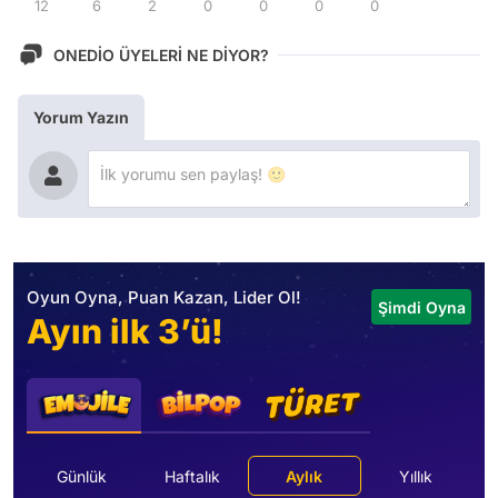
12
6
2
0
0
0
0
ONEDİO ÜYELERİ NE DİYOR?
Yorum Yazın
Oyun Oyna, Puan Kazan, Lider Ol!
Şimdi Oyna
Ayın ilk 3’ü!
Günlük
Haftalık
Aylık
Yıllık