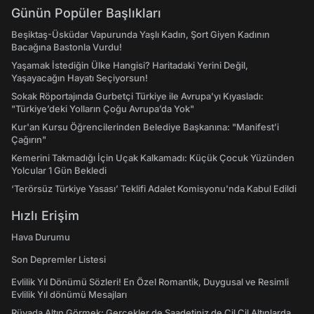
Günün Popüler Başlıkları
Beşiktaş-Üsküdar Vapurunda Yaşlı Kadın, Şort Giyen Kadının
Bacağına Bastonla Vurdu!
Yaşamak İstediğin Ülke Hangisi? Haritadaki Yerini Değil,
Yaşayacağın Hayatı Seçiyorsun!
Sokak Röportajında Gurbetçi Türkiye ile Avrupa'yı Kıyasladı:
"Türkiye’deki Yolların Çoğu Avrupa’da Yok"
Kur'an Kursu Öğrencilerinden Belediye Başkanına: "Manifest’i
Çağırın"
Kemerini Takmadığı İçin Uçak Kalkamadı: Küçük Çocuk Yüzünden
Yolcular 1 Gün Bekledi
‘Terörsüz Türkiye Yasası’ Teklifi Adalet Komisyonu'nda Kabul Edildi
Hızlı Erişim
Hava Durumu
Son Depremler Listesi
Evlilik Yıl Dönümü Sözleri! En Özel Romantik, Duygusal ve Resimli
Evlilik Yıl dönümü Mesajları
Rüyada Altın Görmek: Gerçekler de Saadetiniz de Çil Çil Altınlarda