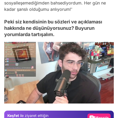
sosyalleşemediğimden bahsediyordum. Her gün ne
kadar şanslı olduğumu anlıyorum!'
Peki siz kendisinin bu sözleri ve açıklaması
hakkında ne düşünüyorsunuz? Buyurun
yorumlarda tartışalım.
Video
Test
Gündem
Keşfet
ile ziyaret ettiğin
Magazin