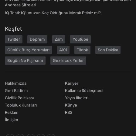
Andreas Şifreleri
IQ Testi: IQ'unuzun Kaç Olduğunu Merak Ettiniz mi?
Keşfet
Twitter
Deprem
Zam
Youtube
Günlük Burç Yorumları
A101
Tiktok
Son Dakika
Bugün Ne Pişirsem
Gezilecek Yerler
Hakkımızda
Kariyer
Geri Bildirim
Kullanıcı Sözleşmesi
Gizlilik Politikası
Yayın İlkeleri
Topluluk Kuralları
Künye
Reklam
RSS
İletişim