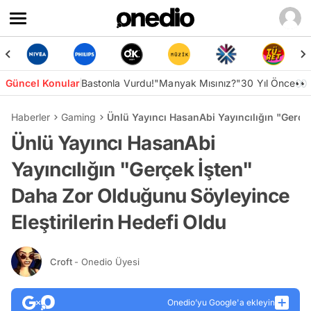
Güncel Konular
Bastonla Vurdu!
"Manyak Mısınız?"
30 Yıl Önce👀
Haberler
Gaming
Ünlü Yayıncı HasanAbi Yayıncılığın "Gerçe
Ünlü Yayıncı HasanAbi
Yayıncılığın "Gerçek İşten"
Daha Zor Olduğunu Söyleyince
Eleştirilerin Hedefi Oldu
Croft
- Onedio Üyesi
Onedio’yu Google'a ekleyin