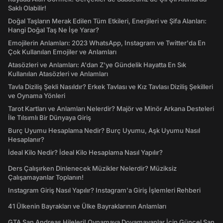
Saklı Olabilir!
Doğal Taşların Merak Edilen Tüm Etkileri, Enerjileri ve Şifa Alanları:
Hangi Doğal Taş Ne İşe Yarar?
Emojilerin Anlamları: 2023 WhatsApp, Instagram ve Twitter'da En
Çok Kullanılan Emojiler ve Anlamları
Atasözleri ve Anlamları: A'dan Z'ye Gündelik Hayatta En Sık
Kullanılan Atasözleri ve Anlamları
Tavla Diziliş Şekli Nasıldır? Erkek Tavlası ve Kız Tavlası Diziliş Şekilleri
ve Oynama Yönleri
Tarot Kartları ve Anlamları Nelerdir? Majör ve Minör Arkana Desteleri
İle Tılsımlı Bir Dünyaya Giriş
Burç Uyumu Hesaplama Nedir? Burç Uyumu, Aşk Uyumu Nasıl
Hesaplanır?
İdeal Kilo Nedir? İdeal Kilo Hesaplama Nasıl Yapılır?
Ders Çalışırken Dinlenecek Müzikler Nelerdir? Müziksiz
Çalışamayanlar Toplanın!
Instagram Giriş Nasıl Yapılır? Instagram'a Giriş İşlemleri Rehberi
41 Ülkenin Bayrakları ve Ülke Bayraklarının Anlamları
GTA San Andreas Hileleri! Oynamaya Doyamayanlar İçin Güncel San