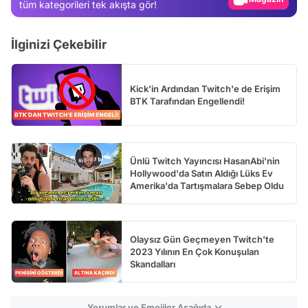
tüm kategorileri tek akışta gör!
Video
Test
İlginizi Çekebilir
Kick'in Ardından Twitch'e de Erişim
BTK Tarafından Engellendi!
Ünlü Twitch Yayıncısı HasanAbi'nin
Hollywood'da Satın Aldığı Lüks Ev
Amerika'da Tartışmalara Sebep Oldu
Olaysız Gün Geçmeyen Twitch'te
2023 Yılının En Çok Konuşulan
Skandalları
Yorumlar ve Emojiler Aşağıda