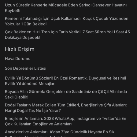
Uzun Süredir Kanserle Mücadele Eden Şarkıcı Cansever Hayatını
Kaybetti
Kemerini Takmadığı İçin Uçak Kalkamadı: Küçük Çocuk Yüzünden
Yolcular 1 Gün Bekledi
Çok Beklenen Hızlı Tren İçin Tarih Verildi: 7 Saat Süren Yol 1 Saat 45
Dakikaya Düşecek!
Hızlı Erişim
Hava Durumu
Son Depremler Listesi
Evlilik Yıl Dönümü Sözleri! En Özel Romantik, Duygusal ve Resimli
Evlilik Yıl dönümü Mesajları
Rüyada Altın Görmek: Gerçekler de Saadetiniz de Çil Çil Altınlarda
Saklı Olabilir!
Doğal Taşların Merak Edilen Tüm Etkileri, Enerjileri ve Şifa Alanları:
Hangi Doğal Taş Ne İşe Yarar?
Emojilerin Anlamları: 2023 WhatsApp, Instagram ve Twitter'da En
Çok Kullanılan Emojiler ve Anlamları
Atasözleri ve Anlamları: A'dan Z'ye Gündelik Hayatta En Sık