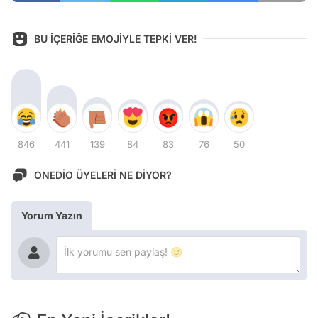
BU İÇERİĞE EMOJİYLE TEPKİ VER!
846
441
139
84
83
76
50
ONEDİO ÜYELERİ NE DİYOR?
Yorum Yazın