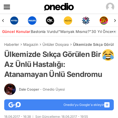
Güncel Konular
Bastonla Vurdu!
"Manyak Mısınız?"
30 Yıl Önce👀
Haberler
Magazin
Ünlüler Dosyası
Ülkemizde Sıkça Görülen
Ülkemizde Sıkça Görülen Bir
Az Ünlü Hastalığı:
Atanamayan Ünlü Sendromu
Dale Cooper
- Onedio Üyesi
Onedio’yu Google'a ekleyin
18.06.2017 - 16:38
Son Güncelleme: 18.06.2017 - 19:55