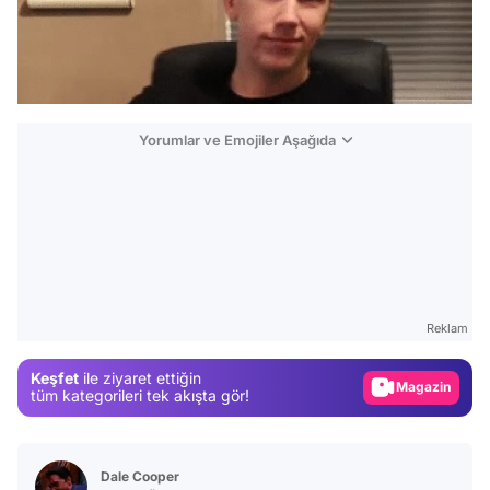
Yorumlar ve Emojiler Aşağıda
Video
Test
Gündem
Reklam
Magazin
Keşfet
ile ziyaret ettiğin
Video
tüm kategorileri tek akışta gör!
Test
Dale Cooper