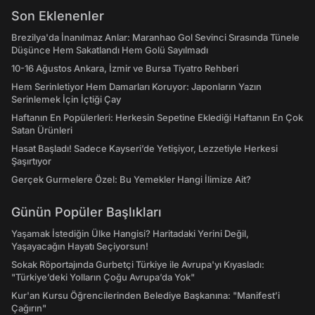
Son Eklenenler
Brezilya'da İnanılmaz Anlar: Maranhao Gol Sevinci Sırasında Tünele
Düşünce Hem Sakatlandı Hem Golü Sayılmadı
10-16 Ağustos Ankara, İzmir ve Bursa Tiyatro Rehberi
Hem Serinletiyor Hem Damarları Koruyor: Japonların Yazın
Serinlemek İçin İçtiği Çay
Haftanın En Popülerleri: Herkesin Sepetine Eklediği Haftanın En Çok
Satan Ürünleri
Hasat Başladı! Sadece Kayseri’de Yetişiyor, Lezzetiyle Herkesi
Şaşırtıyor
Gerçek Gurmelere Özel: Bu Yemekler Hangi İlimize Ait?
Günün Popüler Başlıkları
Yaşamak İstediğin Ülke Hangisi? Haritadaki Yerini Değil,
Yaşayacağın Hayatı Seçiyorsun!
Sokak Röportajında Gurbetçi Türkiye ile Avrupa'yı Kıyasladı:
"Türkiye’deki Yolların Çoğu Avrupa’da Yok"
Kur'an Kursu Öğrencilerinden Belediye Başkanına: "Manifest’i
Çağırın"