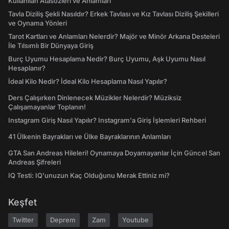
Kullanılan Atasözleri ve Anlamları
Tavla Diziliş Şekli Nasıldır? Erkek Tavlası ve Kız Tavlası Diziliş Şekilleri
ve Oynama Yönleri
Tarot Kartları ve Anlamları Nelerdir? Majör ve Minör Arkana Desteleri
İle Tılsımlı Bir Dünyaya Giriş
Burç Uyumu Hesaplama Nedir? Burç Uyumu, Aşk Uyumu Nasıl
Hesaplanır?
İdeal Kilo Nedir? İdeal Kilo Hesaplama Nasıl Yapılır?
Ders Çalışırken Dinlenecek Müzikler Nelerdir? Müziksiz
Çalışamayanlar Toplanın!
Instagram Giriş Nasıl Yapılır? Instagram'a Giriş İşlemleri Rehberi
41 Ülkenin Bayrakları ve Ülke Bayraklarının Anlamları
GTA San Andreas Hileleri! Oynamaya Doyamayanlar İçin Güncel San
Andreas Şifreleri
IQ Testi: IQ'unuzun Kaç Olduğunu Merak Ettiniz mi?
Keşfet
Twitter
Deprem
Zam
Youtube