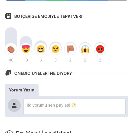
BU İÇERİĞE EMOJİYLE TEPKİ VER!
40
18
6
3
2
2
2
ONEDİO ÜYELERİ NE DİYOR?
Yorum Yazın