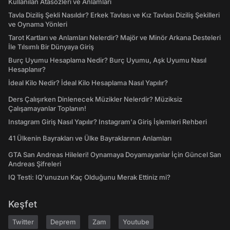
Kullanılan Atasözleri ve Anlamları
Tavla Diziliş Şekli Nasıldır? Erkek Tavlası ve Kız Tavlası Diziliş Şekilleri
ve Oynama Yönleri
Tarot Kartları ve Anlamları Nelerdir? Majör ve Minör Arkana Desteleri
İle Tılsımlı Bir Dünyaya Giriş
Burç Uyumu Hesaplama Nedir? Burç Uyumu, Aşk Uyumu Nasıl
Hesaplanır?
İdeal Kilo Nedir? İdeal Kilo Hesaplama Nasıl Yapılır?
Ders Çalışırken Dinlenecek Müzikler Nelerdir? Müziksiz
Çalışamayanlar Toplanın!
Instagram Giriş Nasıl Yapılır? Instagram'a Giriş İşlemleri Rehberi
41 Ülkenin Bayrakları ve Ülke Bayraklarının Anlamları
GTA San Andreas Hileleri! Oynamaya Doyamayanlar İçin Güncel San
Andreas Şifreleri
IQ Testi: IQ'unuzun Kaç Olduğunu Merak Ettiniz mi?
Keşfet
Twitter
Deprem
Zam
Youtube