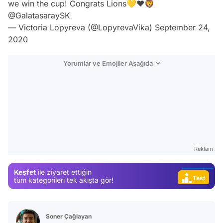
we win the cup! Congrats Lions💛❤️🦁
@GalatasaraySK
— Victoria Lopyreva (@LopyrevaVika)
September 24,
2020
Yorumlar ve Emojiler Aşağıda
Video
Test
Gündem
Magazin
Reklam
Video
Keşfet
ile ziyaret ettiğin
Test
tüm kategorileri tek akışta gör!
Soner Çağlayan