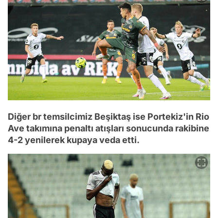
Diğer br temsilcimiz Beşiktaş ise Portekiz'in Rio
Ave takımına penaltı atışları sonucunda rakibine
4-2 yenilerek kupaya veda etti.