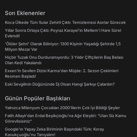
Son Eklenenler
Koca Ülkede Tüm Sular Zehirli Çıktı: Temizlemesi Asırlar Sürecek
Yıllar Sonra Ortaya Çıktı: Poyraz Karayel'in Meltem'i Hare Sürel
Evlendi!
'Ölüler Şehri' Olarak Biliniyor: 1300 Kişinin Yaşadığı Şehirde 1,5
Milyon Mezar Var
Hiçbir Tuzak Onu Durduramıyordu: 3 Yıldır Çiftçilerin Baş Belası
Olan Kedi Yakalandı
Exxen'in Sevilen Dizisi Karma'dan Müjde: 2. Sezon Çekimleri
Resmen Başladı!
Eski Sevgilinin Düğününde Dj Olsan Hangi Şarkıyı Çalardın?
Günün Popüler Başlıkları
Yalnızca Milenyum Çocukları 2000'lilerin Çok İyi Bildiği Şeyler
Fatih Altaylı'dan Erdal Beşikçioğlu'na Ağır Eleştiri: "Ulan Siz Kamu
Görevlisisiniz"
Google'ın Yapay Zeka Biriminin Başındaki Türk: Koray
Kavukçuoğlu'nu Tanıyalım!