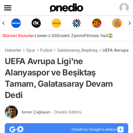
Güncel Konular
Liseler-LGS
Emekli Zammı
Filtresiz Hali😱
Haberler
Spor
Futbol
Galatasaray
,
Beşiktaş
UEFA Avrupa L
UEFA Avrupa Ligi'ne
Alanyaspor ve Beşiktaş
Tamam, Galatasaray Devam
Dedi
Soner Çağlayan
- Onedio Editörü
Onedio’yu Google'a ekleyin