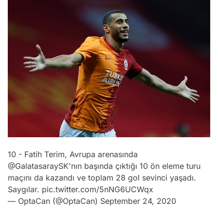
10 - Fatih Terim, Avrupa arenasında
@GalatasaraySK
'nın başında çıktığı 10 ön eleme turu
maçını da kazandı ve toplam 28 gol sevinci yaşadı.
Saygılar.
pic.twitter.com/5nNG6UCWqx
— OptaCan (@OptaCan)
September 24, 2020