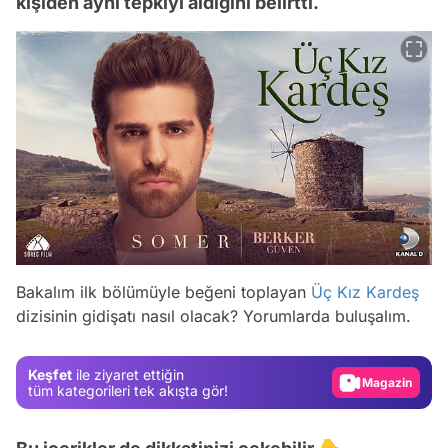
kişiden aynı tepkiyi aldığını belirtti.
Video
Bakalım ilk bölümüyle beğeni toplayan
Üç Kız Kardeş
dizisinin gidişatı nasıl olacak? Yorumlarda buluşalım.
Test
Gündem
Keşfet
ile ziyaret ettiğin
Magazin
tüm kategorileri tek akışta gör!
Video