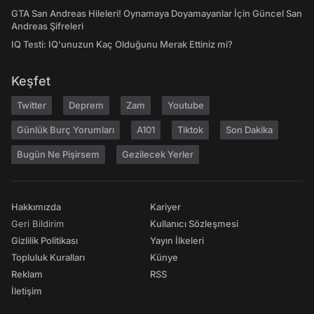
GTA San Andreas Hileleri! Oynamaya Doyamayanlar İçin Güncel San
Andreas Şifreleri
IQ Testi: IQ'unuzun Kaç Olduğunu Merak Ettiniz mi?
Keşfet
Twitter
Deprem
Zam
Youtube
Günlük Burç Yorumları
A101
Tiktok
Son Dakika
Bugün Ne Pişirsem
Gezilecek Yerler
Hakkımızda
Kariyer
Geri Bildirim
Kullanıcı Sözleşmesi
Gizlilik Politikası
Yayın İlkeleri
Topluluk Kuralları
Künye
Reklam
RSS
İletişim