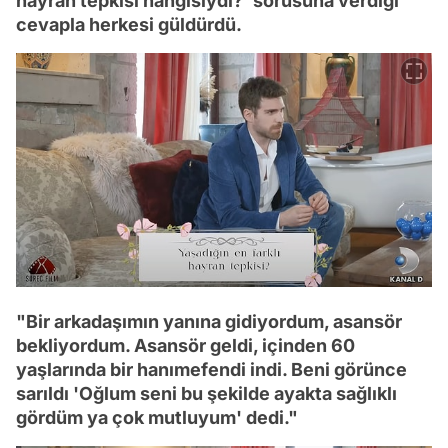
hayran tepkisi hangisiydi?' sorusuna verdiği
cevapla herkesi güldürdü.
"Bir arkadaşımın yanına gidiyordum, asansör
bekliyordum. Asansör geldi, içinden 60
yaşlarında bir hanımefendi indi. Beni görünce
sarıldı 'Oğlum seni bu şekilde ayakta sağlıklı
gördüm ya çok mutluyum' dedi."