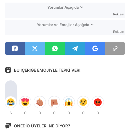
Yorumlar Aşağıda
Reklam
Yorumlar ve Emojiler Aşağıda
Reklam
BU İÇERİĞE EMOJİYLE TEPKİ VER!
6
0
0
0
0
0
0
ONEDİO ÜYELERİ NE DİYOR?