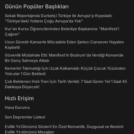
Günün Popüler Başlıkları
Sokak Röportajında Gurbetçi Türkiye ile Avrupa'yı Kıyasladı:
"Türkiye’deki Yolların Çoğu Avrupa’da Yok"
Kur'an Kursu Öğrencilerinden Belediye Başkanına: "Manifest’i
Çağırın"
Uzun Süredir Kanserle Mücadele Eden Şarkıcı Cansever Hayatını
Kaybetti
Güvenlik Müdahale Etti: Manifest'in Bodrum'da Verdiği Konserde
Bir Genç Sahneye Atladı
Kemerini Takmadığı İçin Uçak Kalkamadı: Küçük Çocuk Yüzünden
Yolcular 1 Gün Bekledi
Çok Beklenen Hızlı Tren İçin Tarih Verildi: 7 Saat Süren Yol 1 Saat 45
Dakikaya Düşecek!
Hızlı Erişim
Hava Durumu
Son Depremler Listesi
Evlilik Yıl Dönümü Sözleri! En Özel Romantik, Duygusal ve Resimli
Evlilik Yıl dönümü Mesajları