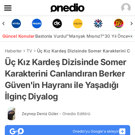
Güncel Konular
Bastonla Vurdu!
"Manyak Mısınız?"
30 Yıl Önce👀
Haberler
TV
Üç Kız Kardeş Dizisinde Somer Karakterini Canl
Üç Kız Kardeş Dizisinde Somer
Karakterini Canlandıran Berker
Güven'in Hayranı ile Yaşadığı
İlginç Diyalog
Zeynep Deniz Güler
- Onedio Editörü
Onedio’yu Google'a ekleyin