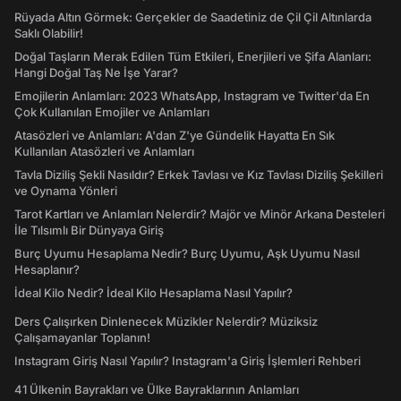
Rüyada Altın Görmek: Gerçekler de Saadetiniz de Çil Çil Altınlarda
Saklı Olabilir!
Doğal Taşların Merak Edilen Tüm Etkileri, Enerjileri ve Şifa Alanları:
Hangi Doğal Taş Ne İşe Yarar?
Emojilerin Anlamları: 2023 WhatsApp, Instagram ve Twitter'da En
Çok Kullanılan Emojiler ve Anlamları
Atasözleri ve Anlamları: A'dan Z'ye Gündelik Hayatta En Sık
Kullanılan Atasözleri ve Anlamları
Tavla Diziliş Şekli Nasıldır? Erkek Tavlası ve Kız Tavlası Diziliş Şekilleri
ve Oynama Yönleri
Tarot Kartları ve Anlamları Nelerdir? Majör ve Minör Arkana Desteleri
İle Tılsımlı Bir Dünyaya Giriş
Burç Uyumu Hesaplama Nedir? Burç Uyumu, Aşk Uyumu Nasıl
Hesaplanır?
İdeal Kilo Nedir? İdeal Kilo Hesaplama Nasıl Yapılır?
Ders Çalışırken Dinlenecek Müzikler Nelerdir? Müziksiz
Çalışamayanlar Toplanın!
Instagram Giriş Nasıl Yapılır? Instagram'a Giriş İşlemleri Rehberi
41 Ülkenin Bayrakları ve Ülke Bayraklarının Anlamları