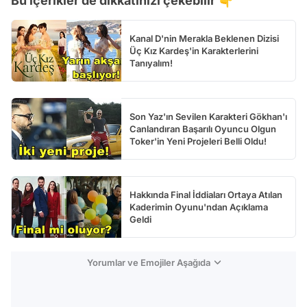
Bu içerikler de dikkatinizi çekebilir 👇
Test
Kanal D'nin Merakla Beklenen Dizisi
Üç Kız Kardeş'in Karakterlerini
Tanıyalım!
Son Yaz'ın Sevilen Karakteri Gökhan'ı
Canlandıran Başarılı Oyuncu Olgun
Toker'in Yeni Projeleri Belli Oldu!
Hakkında Final İddiaları Ortaya Atılan
Kaderimin Oyunu'ndan Açıklama
Geldi
Yorumlar ve Emojiler Aşağıda