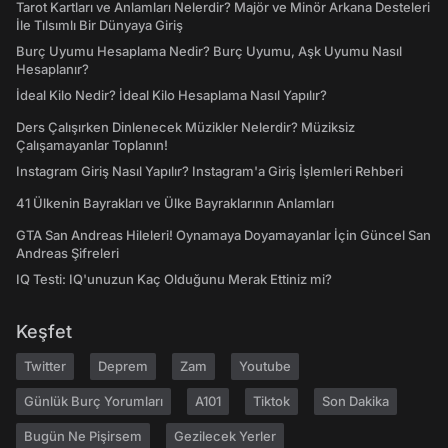
Tarot Kartları ve Anlamları Nelerdir? Majör ve Minör Arkana Desteleri
İle Tılsımlı Bir Dünyaya Giriş
Burç Uyumu Hesaplama Nedir? Burç Uyumu, Aşk Uyumu Nasıl
Hesaplanır?
İdeal Kilo Nedir? İdeal Kilo Hesaplama Nasıl Yapılır?
Ders Çalışırken Dinlenecek Müzikler Nelerdir? Müziksiz
Çalışamayanlar Toplanın!
Instagram Giriş Nasıl Yapılır? Instagram'a Giriş İşlemleri Rehberi
41 Ülkenin Bayrakları ve Ülke Bayraklarının Anlamları
GTA San Andreas Hileleri! Oynamaya Doyamayanlar İçin Güncel San
Andreas Şifreleri
IQ Testi: IQ'unuzun Kaç Olduğunu Merak Ettiniz mi?
Keşfet
Twitter
Deprem
Zam
Youtube
Günlük Burç Yorumları
A101
Tiktok
Son Dakika
Bugün Ne Pişirsem
Gezilecek Yerler