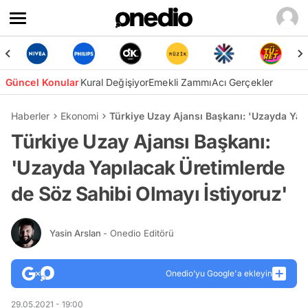
Güncel Konular
Kural Değişiyor
Emekli Zammı
Acı Gerçekler
Haberler
Ekonomi
Türkiye Uzay Ajansı Başkanı: 'Uzayda Yapı
Türkiye Uzay Ajansı Başkanı:
'Uzayda Yapılacak Üretimlerde
de Söz Sahibi Olmayı İstiyoruz'
Yasin Arslan
- Onedio Editörü
Onedio’yu Google'a ekleyin
29.05.2021 - 19:00