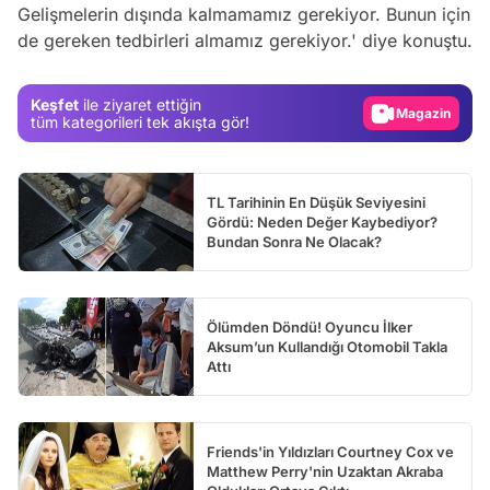
Test
Gelişmelerin dışında kalmamamız gerekiyor. Bunun için
de gereken tedbirleri almamız gerekiyor.' diye konuştu.
Gündem
Magazin
Keşfet
ile ziyaret ettiğin
Video
tüm kategorileri tek akışta gör!
Test
TL Tarihinin En Düşük Seviyesini
Gördü: Neden Değer Kaybediyor?
Bundan Sonra Ne Olacak?
Ölümden Döndü! Oyuncu İlker
Aksum’un Kullandığı Otomobil Takla
Attı
Friends'in Yıldızları Courtney Cox ve
Matthew Perry'nin Uzaktan Akraba