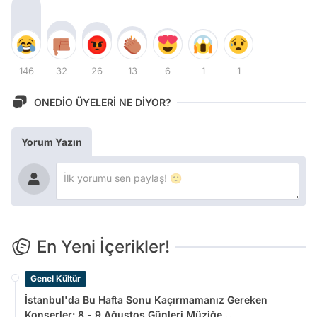
146
32
26
13
6
1
1
ONEDİO ÜYELERİ NE DİYOR?
Yorum Yazın
En Yeni İçerikler!
Genel Kültür
İstanbul'da Bu Hafta Sonu Kaçırmamanız Gereken
Konserler: 8 - 9 Ağustos Günleri Müziğe