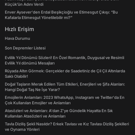
Küçük’ün Adını Verdi
Enver Aysever'den Erdal Beşikçioğlu ve Etimesgut Çıkışı: “Bu
Kafalarla Etimesgut Yönetilebilir mi?”
Hızlı Erişim
Hava Durumu
Son Depremler Listesi
Evlilik Yıl Dönümü Sözleri! En Özel Romantik, Duygusal ve Resimli
Evlilik Yıl dönümü Mesajları
Rüyada Altın Görmek: Gerçekler de Saadetiniz de Çil Çil Altınlarda
Saklı Olabilir!
Doğal Taşların Merak Edilen Tüm Etkileri, Enerjileri ve Şifa Alanları:
Hangi Doğal Taş Ne İşe Yarar?
Emojilerin Anlamları: 2023 WhatsApp, Instagram ve Twitter'da En
Çok Kullanılan Emojiler ve Anlamları
Atasözleri ve Anlamları: A'dan Z'ye Gündelik Hayatta En Sık
Kullanılan Atasözleri ve Anlamları
Tavla Diziliş Şekli Nasıldır? Erkek Tavlası ve Kız Tavlası Diziliş Şekilleri
ve Oynama Yönleri