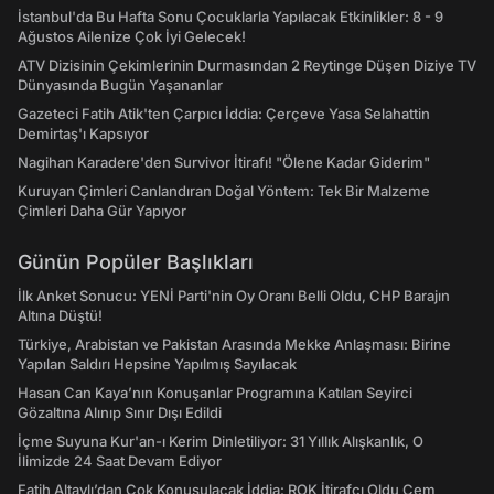
İstanbul'da Bu Hafta Sonu Çocuklarla Yapılacak Etkinlikler: 8 - 9
Ağustos Ailenize Çok İyi Gelecek!
ATV Dizisinin Çekimlerinin Durmasından 2 Reytinge Düşen Diziye TV
Dünyasında Bugün Yaşananlar
Gazeteci Fatih Atik'ten Çarpıcı İddia: Çerçeve Yasa Selahattin
Demirtaş'ı Kapsıyor
Nagihan Karadere'den Survivor İtirafı! "Ölene Kadar Giderim"
Kuruyan Çimleri Canlandıran Doğal Yöntem: Tek Bir Malzeme
Çimleri Daha Gür Yapıyor
Günün Popüler Başlıkları
İlk Anket Sonucu: YENİ Parti'nin Oy Oranı Belli Oldu, CHP Barajın
Altına Düştü!
Türkiye, Arabistan ve Pakistan Arasında Mekke Anlaşması: Birine
Yapılan Saldırı Hepsine Yapılmış Sayılacak
Hasan Can Kaya’nın Konuşanlar Programına Katılan Seyirci
Gözaltına Alınıp Sınır Dışı Edildi
İçme Suyuna Kur'an-ı Kerim Dinletiliyor: 31 Yıllık Alışkanlık, O
İlimizde 24 Saat Devam Ediyor
Fatih Altaylı’dan Çok Konuşulacak İddia: ROK İtirafçı Oldu Cem