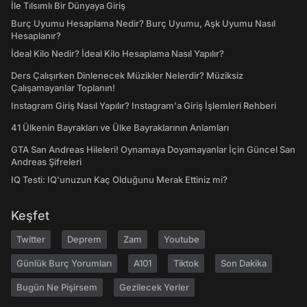
İle Tılsımlı Bir Dünyaya Giriş
Burç Uyumu Hesaplama Nedir? Burç Uyumu, Aşk Uyumu Nasıl
Hesaplanır?
İdeal Kilo Nedir? İdeal Kilo Hesaplama Nasıl Yapılır?
Ders Çalışırken Dinlenecek Müzikler Nelerdir? Müziksiz
Çalışamayanlar Toplanın!
Instagram Giriş Nasıl Yapılır? Instagram'a Giriş İşlemleri Rehberi
41 Ülkenin Bayrakları ve Ülke Bayraklarının Anlamları
GTA San Andreas Hileleri! Oynamaya Doyamayanlar İçin Güncel San
Andreas Şifreleri
IQ Testi: IQ'unuzun Kaç Olduğunu Merak Ettiniz mi?
Keşfet
Twitter
Deprem
Zam
Youtube
Günlük Burç Yorumları
A101
Tiktok
Son Dakika
Bugün Ne Pişirsem
Gezilecek Yerler