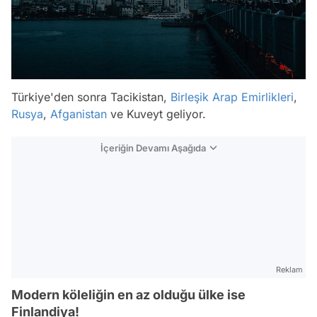
Türkiye'den sonra Tacikistan,
Birleşik Arap Emirlikleri
,
Rusya
,
Afganistan
ve Kuveyt geliyor.
İçeriğin Devamı Aşağıda
Reklam
Modern köleliğin en az olduğu ülke ise
Finlandiya!