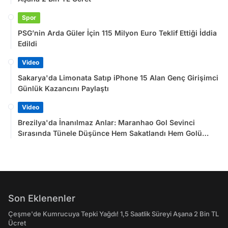
Spor
PSG’nin Arda Güler İçin 115 Milyon Euro Teklif Ettiği İddia
Edildi
Video
Sakarya'da Limonata Satıp iPhone 15 Alan Genç Girişimci
Günlük Kazancını Paylaştı
Video
Brezilya'da İnanılmaz Anlar: Maranhao Gol Sevinci
Sırasında Tünele Düşünce Hem Sakatlandı Hem Golü
Sayılmadı
Son Eklenenler
Çeşme'de Kumrucuya Tepki Yağdı! 1,5 Saatlik Süreyi Aşana 2 Bin TL
Ücret