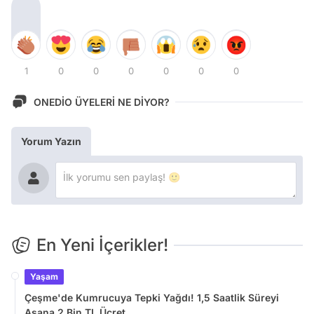
1
0
0
0
0
0
0
ONEDİO ÜYELERİ NE DİYOR?
Yorum Yazın
En Yeni İçerikler!
Yaşam
Çeşme'de Kumrucuya Tepki Yağdı! 1,5 Saatlik Süreyi
Aşana 2 Bin TL Ücret