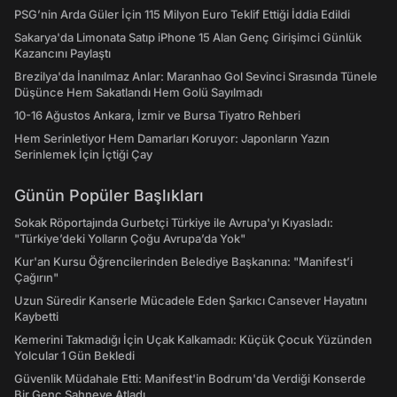
PSG’nin Arda Güler İçin 115 Milyon Euro Teklif Ettiği İddia Edildi
Sakarya'da Limonata Satıp iPhone 15 Alan Genç Girişimci Günlük
Kazancını Paylaştı
Brezilya'da İnanılmaz Anlar: Maranhao Gol Sevinci Sırasında Tünele
Düşünce Hem Sakatlandı Hem Golü Sayılmadı
10-16 Ağustos Ankara, İzmir ve Bursa Tiyatro Rehberi
Hem Serinletiyor Hem Damarları Koruyor: Japonların Yazın
Serinlemek İçin İçtiği Çay
Günün Popüler Başlıkları
Sokak Röportajında Gurbetçi Türkiye ile Avrupa'yı Kıyasladı:
"Türkiye’deki Yolların Çoğu Avrupa’da Yok"
Kur'an Kursu Öğrencilerinden Belediye Başkanına: "Manifest’i
Çağırın"
Uzun Süredir Kanserle Mücadele Eden Şarkıcı Cansever Hayatını
Kaybetti
Kemerini Takmadığı İçin Uçak Kalkamadı: Küçük Çocuk Yüzünden
Yolcular 1 Gün Bekledi
Güvenlik Müdahale Etti: Manifest'in Bodrum'da Verdiği Konserde
Bir Genç Sahneye Atladı