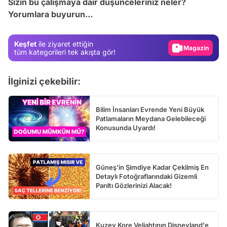
Sizin bu çalışmaya dair düşünceleriniz neler?
Test
Yorumlara buyurun...
Gündem
Magazin
Keşfet
ile ziyaret ettiğin
tüm kategorileri tek akışta gör!
Video
Test
İlginizi çekebilir:
Bilim İnsanları Evrende Yeni Büyük
Patlamaların Meydana Gelebileceği
Konusunda Uyardı!
Güneş’in Şimdiye Kadar Çekilmiş En
Detaylı Fotoğraflarındaki Gizemli
Parıltı Gözlerinizi Alacak!
Kuzey Kore Veliahtının Disneyland'e