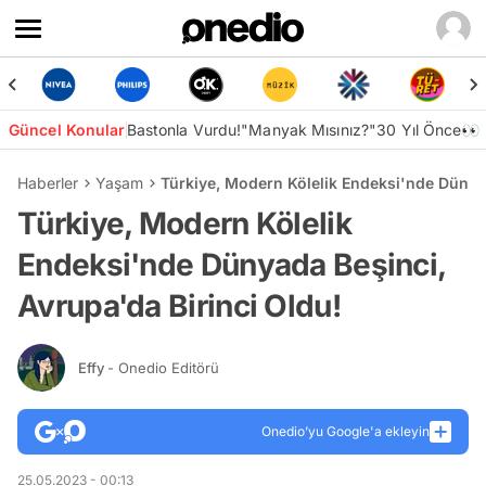
Güncel Konular
Bastonla Vurdu!
"Manyak Mısınız?"
30 Yıl Önce👀
Haberler
Yaşam
Türkiye, Modern Kölelik Endeksi'nde Dünyad
Türkiye, Modern Kölelik
Endeksi'nde Dünyada Beşinci,
Avrupa'da Birinci Oldu!
Effy
- Onedio Editörü
Onedio’yu Google'a ekleyin
25.05.2023 - 00:13