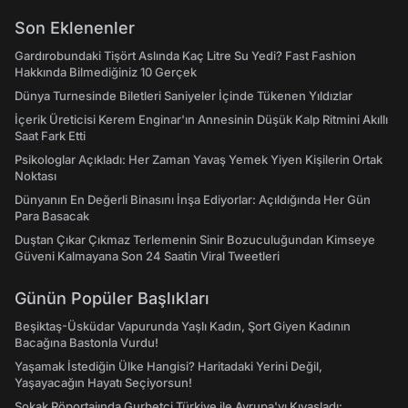
Son Eklenenler
Gardırobundaki Tişört Aslında Kaç Litre Su Yedi? Fast Fashion
Hakkında Bilmediğiniz 10 Gerçek
Dünya Turnesinde Biletleri Saniyeler İçinde Tükenen Yıldızlar
İçerik Üreticisi Kerem Enginar'ın Annesinin Düşük Kalp Ritmini Akıllı
Saat Fark Etti
Psikologlar Açıkladı: Her Zaman Yavaş Yemek Yiyen Kişilerin Ortak
Noktası
Dünyanın En Değerli Binasını İnşa Ediyorlar: Açıldığında Her Gün
Para Basacak
Duştan Çıkar Çıkmaz Terlemenin Sinir Bozuculuğundan Kimseye
Güveni Kalmayana Son 24 Saatin Viral Tweetleri
Günün Popüler Başlıkları
Beşiktaş-Üsküdar Vapurunda Yaşlı Kadın, Şort Giyen Kadının
Bacağına Bastonla Vurdu!
Yaşamak İstediğin Ülke Hangisi? Haritadaki Yerini Değil,
Yaşayacağın Hayatı Seçiyorsun!
Sokak Röportajında Gurbetçi Türkiye ile Avrupa'yı Kıyasladı: