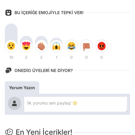
BU İÇERİĞE EMOJİYLE TEPKİ VER!
10
2
2
1
0
0
0
ONEDİO ÜYELERİ NE DİYOR?
Yorum Yazın
En Yeni İçerikler!