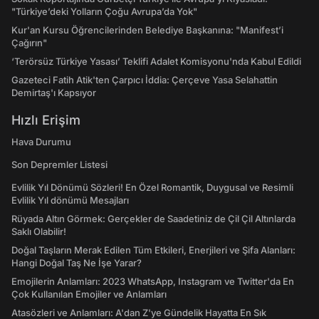
"Türkiye’deki Yolların Çoğu Avrupa’da Yok"
Kur'an Kursu Öğrencilerinden Belediye Başkanına: "Manifest’i
Çağırın"
‘Terörsüz Türkiye Yasası’ Teklifi Adalet Komisyonu'nda Kabul Edildi
Gazeteci Fatih Atik'ten Çarpıcı İddia: Çerçeve Yasa Selahattin
Demirtaş'ı Kapsıyor
Hızlı Erişim
Hava Durumu
Son Depremler Listesi
Evlilik Yıl Dönümü Sözleri! En Özel Romantik, Duygusal ve Resimli
Evlilik Yıl dönümü Mesajları
Rüyada Altın Görmek: Gerçekler de Saadetiniz de Çil Çil Altınlarda
Saklı Olabilir!
Doğal Taşların Merak Edilen Tüm Etkileri, Enerjileri ve Şifa Alanları:
Hangi Doğal Taş Ne İşe Yarar?
Emojilerin Anlamları: 2023 WhatsApp, Instagram ve Twitter'da En
Çok Kullanılan Emojiler ve Anlamları
Atasözleri ve Anlamları: A'dan Z'ye Gündelik Hayatta En Sık