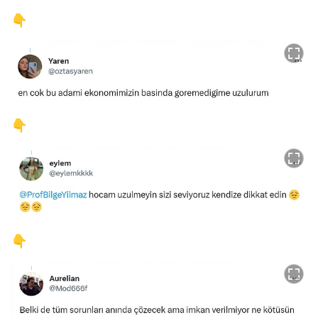
👇
👇
👇