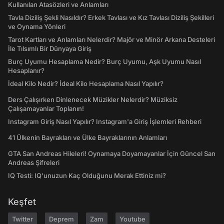
Kullanılan Atasözleri ve Anlamları
Tavla Diziliş Şekli Nasıldır? Erkek Tavlası ve Kız Tavlası Diziliş Şekilleri
ve Oynama Yönleri
Tarot Kartları ve Anlamları Nelerdir? Majör ve Minör Arkana Desteleri
İle Tılsımlı Bir Dünyaya Giriş
Burç Uyumu Hesaplama Nedir? Burç Uyumu, Aşk Uyumu Nasıl
Hesaplanır?
İdeal Kilo Nedir? İdeal Kilo Hesaplama Nasıl Yapılır?
Ders Çalışırken Dinlenecek Müzikler Nelerdir? Müziksiz
Çalışamayanlar Toplanın!
Instagram Giriş Nasıl Yapılır? Instagram'a Giriş İşlemleri Rehberi
41 Ülkenin Bayrakları ve Ülke Bayraklarının Anlamları
GTA San Andreas Hileleri! Oynamaya Doyamayanlar İçin Güncel San
Andreas Şifreleri
IQ Testi: IQ'unuzun Kaç Olduğunu Merak Ettiniz mi?
Keşfet
Twitter
Deprem
Zam
Youtube