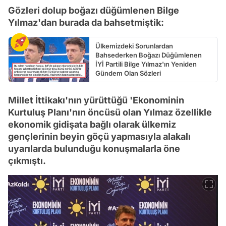
Gözleri dolup boğazı düğümlenen Bilge
Yılmaz'dan burada da bahsetmiştik:
Ülkemizdeki Sorunlardan
Bahsederken Boğazı Düğümlenen
İYİ Partili Bilge Yılmaz'ın Yeniden
Gündem Olan Sözleri
Millet İttikakı'nın yürüttüğü 'Ekonominin
Kurtuluş Planı'nın öncüsü olan Yılmaz özellikle
ekonomik gidişata bağlı olarak ülkemiz
gençlerinin beyin göçü yapmasıyla alakalı
uyarılarda bulunduğu konuşmalarla öne
çıkmıştı.