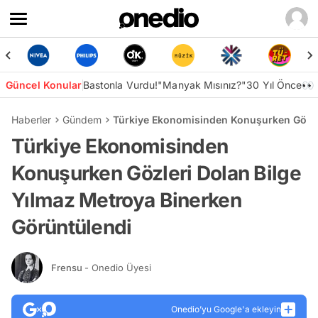
Güncel Konular
Bastonla Vurdu!
"Manyak Mısınız?"
30 Yıl Önce👀
Haberler
Gündem
Türkiye Ekonomisinden Konuşurken Gözler
Türkiye Ekonomisinden
Konuşurken Gözleri Dolan Bilge
Yılmaz Metroya Binerken
Görüntülendi
Frensu
- Onedio Üyesi
Onedio’yu Google'a ekleyin