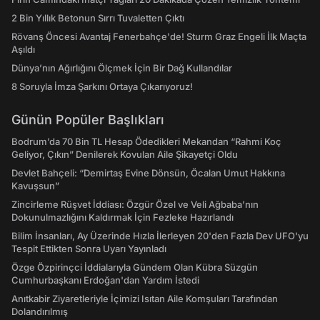
2 Bin Yıllık Betonun Sırrı Tuvaletten Çıktı
Rövanş Öncesi Avantaj Fenerbahçe'de! Sturm Graz Engeli İlk Maçta
Aşıldı
Dünya’nın Ağırlığını Ölçmek İçin Bir Dağ Kullandılar
8 Soruyla İmza Şarkını Ortaya Çıkarıyoruz!
Günün Popüler Başlıkları
Bodrum’da 70 Bin TL Hesap Ödedikleri Mekandan “Rahmi Koç
Geliyor, Çıkın” Denilerek Kovulan Aile Şikayetçi Oldu
Devlet Bahçeli: “Demirtaş Evine Dönsün, Öcalan Umut Hakkına
Kavuşsun”
Zincirleme Rüşvet İddiası: Özgür Özel ve Veli Ağbaba’nın
Dokunulmazlığını Kaldırmak İçin Fezleke Hazırlandı
Bilim İnsanları, Ay Üzerinde Hızla İlerleyen 20'den Fazla Dev UFO'yu
Tespit Ettikten Sonra Uyarı Yayınladı
Özge Özpirinçci İddialarıyla Gündem Olan Kübra Süzgün
Cumhurbaşkanı Erdoğan'dan Yardım İstedi
Anıtkabir Ziyaretleriyle İçimizi Isıtan Aile Komşuları Tarafından
Dolandırılmış