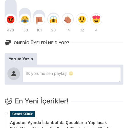
428
150
101
20
14
12
4
ONEDİO ÜYELERİ NE DİYOR?
Yorum Yazın
En Yeni İçerikler!
Genel Kültür
Ağustos Ayında İstanbul'da Çocuklarla Yapılacak