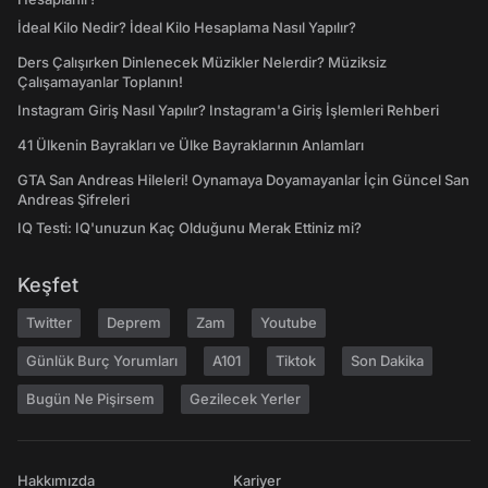
İdeal Kilo Nedir? İdeal Kilo Hesaplama Nasıl Yapılır?
Ders Çalışırken Dinlenecek Müzikler Nelerdir? Müziksiz
Çalışamayanlar Toplanın!
Instagram Giriş Nasıl Yapılır? Instagram'a Giriş İşlemleri Rehberi
41 Ülkenin Bayrakları ve Ülke Bayraklarının Anlamları
GTA San Andreas Hileleri! Oynamaya Doyamayanlar İçin Güncel San
Andreas Şifreleri
IQ Testi: IQ'unuzun Kaç Olduğunu Merak Ettiniz mi?
Keşfet
Twitter
Deprem
Zam
Youtube
Günlük Burç Yorumları
A101
Tiktok
Son Dakika
Bugün Ne Pişirsem
Gezilecek Yerler
Hakkımızda
Kariyer