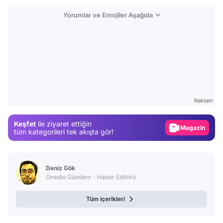
Yorumlar ve Emojiler Aşağıda
Video
Test
Gündem
Reklam
Magazin
Keşfet
ile ziyaret ettiğin
tüm kategorileri tek akışta gör!
Video
Test
Deniz Gök
Onedio Gündem - Haber Editörü
Tüm içerikleri