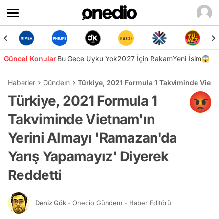
Güncel Konular
Bu Gece Uyku Yok
2027 İçin Rakam
Yeni İsim😱
Haberler
Gündem
Türkiye, 2021 Formula 1 Takviminde Vietn
Türkiye, 2021 Formula 1
Takviminde Vietnam'ın
Yerini Almayı 'Ramazan'da
Yarış Yapamayız' Diyerek
Reddetti
Deniz Gök
- Onedio Gündem - Haber Editörü