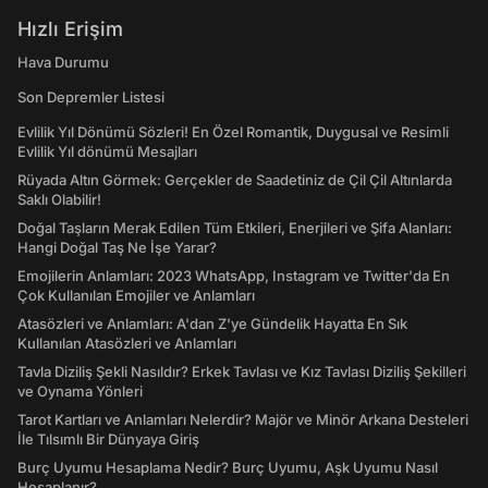
Hızlı Erişim
Hava Durumu
Son Depremler Listesi
Evlilik Yıl Dönümü Sözleri! En Özel Romantik, Duygusal ve Resimli
Evlilik Yıl dönümü Mesajları
Rüyada Altın Görmek: Gerçekler de Saadetiniz de Çil Çil Altınlarda
Saklı Olabilir!
Doğal Taşların Merak Edilen Tüm Etkileri, Enerjileri ve Şifa Alanları:
Hangi Doğal Taş Ne İşe Yarar?
Emojilerin Anlamları: 2023 WhatsApp, Instagram ve Twitter'da En
Çok Kullanılan Emojiler ve Anlamları
Atasözleri ve Anlamları: A'dan Z'ye Gündelik Hayatta En Sık
Kullanılan Atasözleri ve Anlamları
Tavla Diziliş Şekli Nasıldır? Erkek Tavlası ve Kız Tavlası Diziliş Şekilleri
ve Oynama Yönleri
Tarot Kartları ve Anlamları Nelerdir? Majör ve Minör Arkana Desteleri
İle Tılsımlı Bir Dünyaya Giriş
Burç Uyumu Hesaplama Nedir? Burç Uyumu, Aşk Uyumu Nasıl
Hesaplanır?