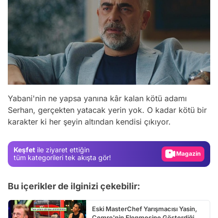
Video
Yabani'nin ne yapsa yanına kâr kalan kötü adamı
Test
Serhan, gerçekten yatacak yerin yok. O kadar kötü bir
karakter ki her şeyin altından kendisi çıkıyor.
Gündem
Magazin
Keşfet
ile ziyaret ettiğin
Video
tüm kategorileri tek akışta gör!
Test
Bu içerikler de ilginizi çekebilir:
Eski MasterChef Yarışmacısı Yasin,
Cemre'nin Elenmesine Gösterdiği