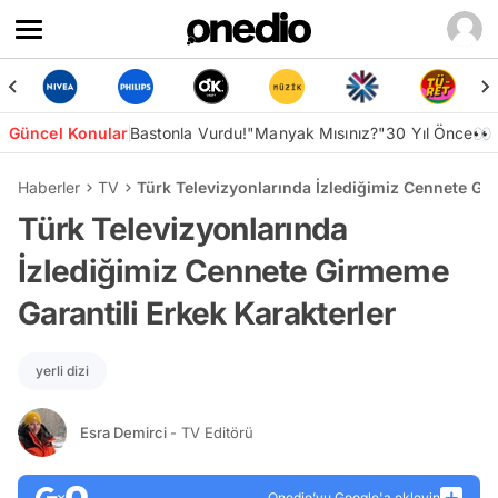
Güncel Konular
Bastonla Vurdu!
"Manyak Mısınız?"
30 Yıl Önce👀
Haberler
TV
Türk Televizyonlarında İzlediğimiz Cennete Gir
Türk Televizyonlarında
İzlediğimiz Cennete Girmeme
Garantili Erkek Karakterler
yerli dizi
Esra Demirci
- TV Editörü
Onedio’yu Google'a ekleyin