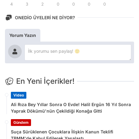
4
3
2
0
0
0
0
ONEDİO ÜYELERİ NE DİYOR?
Yorum Yazın
En Yeni İçerikler!
Video
Ali Rıza Bey Yıllar Sonra O Evde! Halil Ergün 16 Yıl Sonra
Yaprak Dökümü'nün Çekildiği Konağa Gitti
Gündem
Suça Sürüklenen Çocuklara İlişkin Kanun Teklifi
TBMM'de Kabul Edilerek Yasalaştı