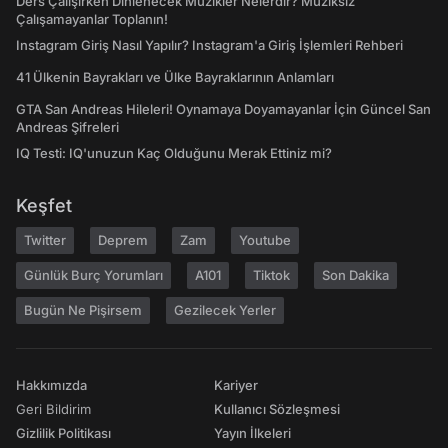
Ders Çalışırken Dinlenecek Müzikler Nelerdir? Müziksiz
Çalışamayanlar Toplanın!
Instagram Giriş Nasıl Yapılır? Instagram'a Giriş İşlemleri Rehberi
41 Ülkenin Bayrakları ve Ülke Bayraklarının Anlamları
GTA San Andreas Hileleri! Oynamaya Doyamayanlar İçin Güncel San
Andreas Şifreleri
IQ Testi: IQ'unuzun Kaç Olduğunu Merak Ettiniz mi?
Keşfet
Twitter
Deprem
Zam
Youtube
Günlük Burç Yorumları
A101
Tiktok
Son Dakika
Bugün Ne Pişirsem
Gezilecek Yerler
Hakkımızda
Kariyer
Geri Bildirim
Kullanıcı Sözleşmesi
Gizlilik Politikası
Yayın İlkeleri