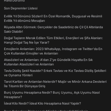
Hava Durumu
Son Depremler Listesi
Evlilik Yıl Dönümü Sözleri! En Özel Romantik, Duygusal ve Resimli
Evlilik Yıl dönümü Mesajları
Rüyada Altın Görmek: Gerçekler de Saadetiniz de Çil Çil Altınlarda
Saklı Olabilir!
Doğal Taşların Merak Edilen Tüm Etkileri, Enerjileri ve Şifa Alanları:
Hangi Doğal Taş Ne İşe Yarar?
Emojilerin Anlamları: 2023 WhatsApp, Instagram ve Twitter'da En
Çok Kullanılan Emojiler ve Anlamları
Atasözleri ve Anlamları: A'dan Z'ye Gündelik Hayatta En Sık
Kullanılan Atasözleri ve Anlamları
Tavla Diziliş Şekli Nasıldır? Erkek Tavlası ve Kız Tavlası Diziliş Şekilleri
ve Oynama Yönleri
Tarot Kartları ve Anlamları Nelerdir? Majör ve Minör Arkana Desteleri
İle Tılsımlı Bir Dünyaya Giriş
Burç Uyumu Hesaplama Nedir? Burç Uyumu, Aşk Uyumu Nasıl
Hesaplanır?
İdeal Kilo Nedir? İdeal Kilo Hesaplama Nasıl Yapılır?