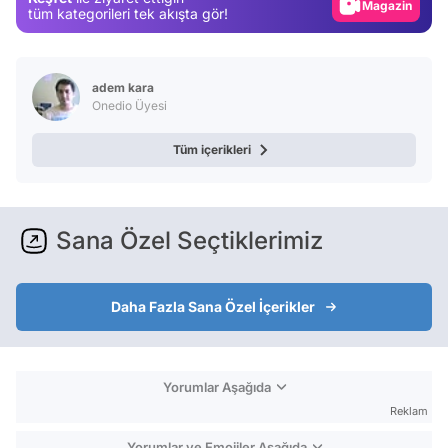
Magazin
tüm kategorileri tek akışta gör!
Video
Test
adem kara
Onedio Üyesi
Tüm içerikleri
Sana Özel Seçtiklerimiz
Daha Fazla Sana Özel İçerikler
Yorumlar Aşağıda
Reklam
Yorumlar ve Emojiler Aşağıda