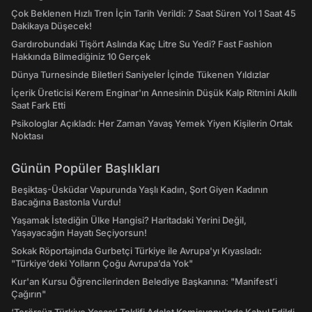
Çok Beklenen Hızlı Tren İçin Tarih Verildi: 7 Saat Süren Yol 1 Saat 45
Dakikaya Düşecek!
Gardırobundaki Tişört Aslında Kaç Litre Su Yedi? Fast Fashion
Hakkında Bilmediğiniz 10 Gerçek
Dünya Turnesinde Biletleri Saniyeler İçinde Tükenen Yıldızlar
İçerik Üreticisi Kerem Enginar'ın Annesinin Düşük Kalp Ritmini Akıllı
Saat Fark Etti
Psikologlar Açıkladı: Her Zaman Yavaş Yemek Yiyen Kişilerin Ortak
Noktası
Günün Popüler Başlıkları
Beşiktaş-Üsküdar Vapurunda Yaşlı Kadın, Şort Giyen Kadının
Bacağına Bastonla Vurdu!
Yaşamak İstediğin Ülke Hangisi? Haritadaki Yerini Değil,
Yaşayacağın Hayatı Seçiyorsun!
Sokak Röportajında Gurbetçi Türkiye ile Avrupa'yı Kıyasladı:
"Türkiye’deki Yolların Çoğu Avrupa’da Yok"
Kur'an Kursu Öğrencilerinden Belediye Başkanına: "Manifest’i
Çağırın"