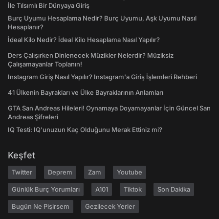
İle Tılsımlı Bir Dünyaya Giriş
Burç Uyumu Hesaplama Nedir? Burç Uyumu, Aşk Uyumu Nasıl
Hesaplanır?
İdeal Kilo Nedir? İdeal Kilo Hesaplama Nasıl Yapılır?
Ders Çalışırken Dinlenecek Müzikler Nelerdir? Müziksiz
Çalışamayanlar Toplanın!
Instagram Giriş Nasıl Yapılır? Instagram'a Giriş İşlemleri Rehberi
41 Ülkenin Bayrakları ve Ülke Bayraklarının Anlamları
GTA San Andreas Hileleri! Oynamaya Doyamayanlar İçin Güncel San
Andreas Şifreleri
IQ Testi: IQ'unuzun Kaç Olduğunu Merak Ettiniz mi?
Keşfet
Twitter
Deprem
Zam
Youtube
Günlük Burç Yorumları
A101
Tiktok
Son Dakika
Bugün Ne Pişirsem
Gezilecek Yerler