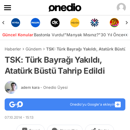
Güncel Konular
Bastonla Vurdu!
"Manyak Mısınız?"
30 Yıl Önce👀
Haberler
Gündem
TSK: Türk Bayrağı Yakıldı, Atatürk Büstü T
TSK: Türk Bayrağı Yakıldı,
Atatürk Büstü Tahrip Edildi
adem kara
- Onedio Üyesi
Onedio’yu Google'a ekleyin
07.10.2014 - 15:13