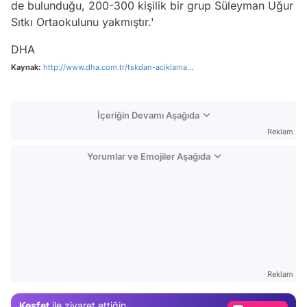
de bulunduğu, 200-300 kişilik bir grup Süleyman Uğur
Sıtkı Ortaokulunu yakmıştır.'
DHA
Kaynak:
http://www.dha.com.tr/tskdan-aciklama...
İçeriğin Devamı Aşağıda
Reklam
Yorumlar ve Emojiler Aşağıda
Video
Test
Reklam
Gündem
Keşfet
ile ziyaret ettiğin