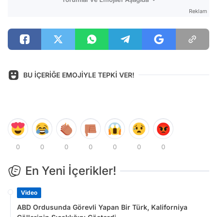
Reklam
BU İÇERİĞE EMOJİYLE TEPKİ VER!
0
0
0
0
0
0
0
En Yeni İçerikler!
Video
ABD Ordusunda Görevli Yapan Bir Türk, Kaliforniya