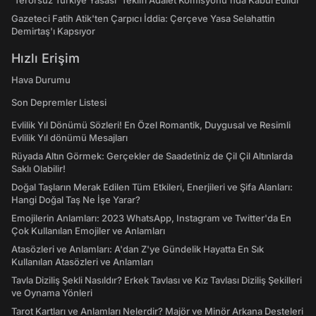
‘Terörsüz Türkiye Yasası’ Teklifi Adalet Komisyonu'nda Kabul Edildi
Gazeteci Fatih Atik'ten Çarpıcı İddia: Çerçeve Yasa Selahattin
Demirtaş'ı Kapsıyor
Hızlı Erişim
Hava Durumu
Son Depremler Listesi
Evlilik Yıl Dönümü Sözleri! En Özel Romantik, Duygusal ve Resimli
Evlilik Yıl dönümü Mesajları
Rüyada Altın Görmek: Gerçekler de Saadetiniz de Çil Çil Altınlarda
Saklı Olabilir!
Doğal Taşların Merak Edilen Tüm Etkileri, Enerjileri ve Şifa Alanları:
Hangi Doğal Taş Ne İşe Yarar?
Emojilerin Anlamları: 2023 WhatsApp, Instagram ve Twitter'da En
Çok Kullanılan Emojiler ve Anlamları
Atasözleri ve Anlamları: A'dan Z'ye Gündelik Hayatta En Sık
Kullanılan Atasözleri ve Anlamları
Tavla Diziliş Şekli Nasıldır? Erkek Tavlası ve Kız Tavlası Diziliş Şekilleri
ve Oynama Yönleri
Tarot Kartları ve Anlamları Nelerdir? Majör ve Minör Arkana Desteleri