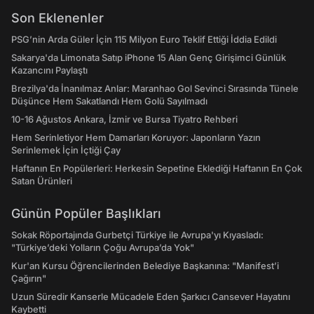
Son Eklenenler
PSG’nin Arda Güler İçin 115 Milyon Euro Teklif Ettiği İddia Edildi
Sakarya'da Limonata Satıp iPhone 15 Alan Genç Girişimci Günlük
Kazancını Paylaştı
Brezilya'da İnanılmaz Anlar: Maranhao Gol Sevinci Sırasında Tünele
Düşünce Hem Sakatlandı Hem Golü Sayılmadı
10-16 Ağustos Ankara, İzmir ve Bursa Tiyatro Rehberi
Hem Serinletiyor Hem Damarları Koruyor: Japonların Yazın
Serinlemek İçin İçtiği Çay
Haftanın En Popülerleri: Herkesin Sepetine Eklediği Haftanın En Çok
Satan Ürünleri
Günün Popüler Başlıkları
Sokak Röportajında Gurbetçi Türkiye ile Avrupa'yı Kıyasladı:
"Türkiye’deki Yolların Çoğu Avrupa’da Yok"
Kur'an Kursu Öğrencilerinden Belediye Başkanına: "Manifest’i
Çağırın"
Uzun Süredir Kanserle Mücadele Eden Şarkıcı Cansever Hayatını
Kaybetti