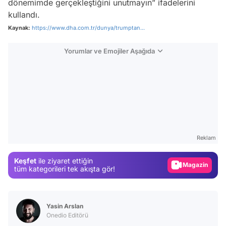
dönemimde gerçekleştiğini unutmayın” ifadelerini
kullandı.
Kaynak:
https://www.dha.com.tr/dunya/trumptan...
Yorumlar ve Emojiler Aşağıda
Video
Test
Reklam
Gündem
Keşfet
ile ziyaret ettiğin
Magazin
tüm kategorileri tek akışta gör!
Video
Test
Yasin Arslan
Onedio Editörü