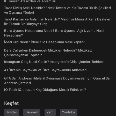
Kullanılan Atasözleri ve Anlamları
Tavla Diziliş Şekli Nasıldır? Erkek Tavlası ve Kız Tavlası Diziliş Şekilleri
ve Oynama Yönleri
Tarot Kartları ve Anlamları Nelerdir? Majör ve Minör Arkana Desteleri
İle Tılsımlı Bir Dünyaya Giriş
Burç Uyumu Hesaplama Nedir? Burç Uyumu, Aşk Uyumu Nasıl
Hesaplanır?
İdeal Kilo Nedir? İdeal Kilo Hesaplama Nasıl Yapılır?
Ders Çalışırken Dinlenecek Müzikler Nelerdir? Müziksiz
Çalışamayanlar Toplanın!
Instagram Giriş Nasıl Yapılır? Instagram'a Giriş İşlemleri Rehberi
41 Ülkenin Bayrakları ve Ülke Bayraklarının Anlamları
GTA San Andreas Hileleri! Oynamaya Doyamayanlar İçin Güncel San
Andreas Şifreleri
IQ Testi: IQ'unuzun Kaç Olduğunu Merak Ettiniz mi?
Keşfet
Twitter
Deprem
Zam
Youtube