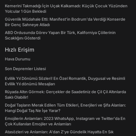
Kemerini Takmadığı İçin Uçak Kalkamadı: Küçük Çocuk Yüzünden
Yolcular 1 Gün Bekledi
Güvenlik Müdahale Etti: Manifest'in Bodrum'da Verdiği Konserde
Bir Genç Sahneye Atladı
ABD Ordusunda Görev Yapan Bir Türk, Kaliforniya Çöllerinin
Sıcaklığını Gösterdi
Hızlı Erişim
Hava Durumu
Son Depremler Listesi
Evlilik Yıl Dönümü Sözleri! En Özel Romantik, Duygusal ve Resimli
Evlilik Yıl dönümü Mesajları
Rüyada Altın Görmek: Gerçekler de Saadetiniz de Çil Çil Altınlarda
Saklı Olabilir!
Doğal Taşların Merak Edilen Tüm Etkileri, Enerjileri ve Şifa Alanları:
Hangi Doğal Taş Ne İşe Yarar?
Emojilerin Anlamları: 2023 WhatsApp, Instagram ve Twitter'da En
Çok Kullanılan Emojiler ve Anlamları
Atasözleri ve Anlamları: A'dan Z'ye Gündelik Hayatta En Sık