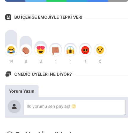
BU İÇERİĞE EMOJİYLE TEPKİ VER!
14
8
3
1
1
1
0
ONEDİO ÜYELERİ NE DİYOR?
Yorum Yazın