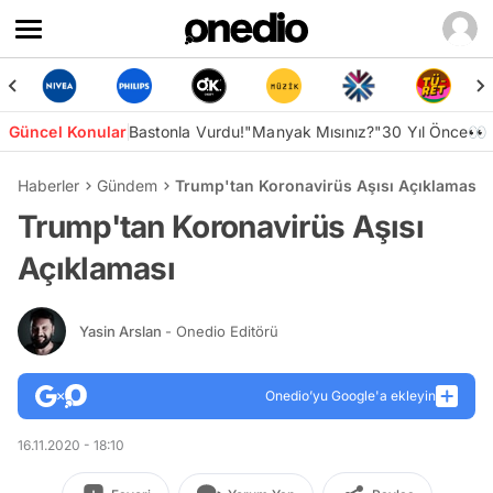
Güncel Konular
Bastonla Vurdu!
"Manyak Mısınız?"
30 Yıl Önce👀
Haberler
Gündem
Trump'tan Koronavirüs Aşısı Açıklaması
Trump'tan Koronavirüs Aşısı
Açıklaması
Yasin Arslan
- Onedio Editörü
Onedio’yu Google'a ekleyin
16.11.2020 - 18:10