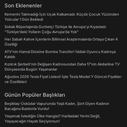
Son Eklenenler
Kemerini Takmadığı İçin Uçak Kalkamadı: Küçük Çocuk Yüzünden
Yolcular 1 Gün Bekledi
Sokak Röportajında Gurbetçi Türkiye ile Avrupa'yı Kıyasladı:
"Türkiye’deki Yolların Çoğu Avrupa’da Yok"
Her Sabah Kahve İçenlerin Bilimsel Araştırmalarda Ortaya Çıkan 4
Özelliği
ATV'nin Hamal Dizisine Bomba Transfer! İddialı Oyuncu Kadroya
Katıldı
Kızılcık Şerbeti'nin Değişen Kadrosundan Daha 17'nin Akıbetine TV
Dünyasında Bugün Yaşananlar
Ağustos 2026 Tesla Fiyat Listesi! İşte Tesla Model Y Güncel Fiyatları
ve Özellikleri
Günün Popüler Başlıkları
Beşiktaş-Üsküdar Vapurunda Yaşlı Kadın, Şort Giyen Kadının
Bacağına Bastonla Vurdu!
Yaşamak İstediğin Ülke Hangisi? Haritadaki Yerini Değil,
Yaşayacağın Hayatı Seçiyorsun!