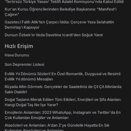
‘Terörsüz Türkiye Yasası’ Teklifi Adalet Komisyonu'nda Kabul Edildi
Kur'an Kursu Öğrencilerinden Belediye Başkanına: "Manifest’i
Çağırın"
Gazeteci Fatih Atik'ten Çarpıcı İddia: Çerçeve Yasa Selahattin
Demirtaş'ı Kapsıyor
Dursun Özbek'in Veda Davetine Icardi'den Soğuk Yanıt
Hızlı Erişim
Hava Durumu
Son Depremler Listesi
Evlilik Yıl Dönümü Sözleri! En Özel Romantik, Duygusal ve Resimli
Evlilik Yıl dönümü Mesajları
Rüyada Altın Görmek: Gerçekler de Saadetiniz de Çil Çil Altınlarda
Saklı Olabilir!
Doğal Taşların Merak Edilen Tüm Etkileri, Enerjileri ve Şifa Alanları:
Hangi Doğal Taş Ne İşe Yarar?
Emojilerin Anlamları: 2023 WhatsApp, Instagram ve Twitter'da En
Çok Kullanılan Emojiler ve Anlamları
Atasözleri ve Anlamları: A'dan Z'ye Gündelik Hayatta En Sık
Kullanılan Atasözleri ve Anlamları