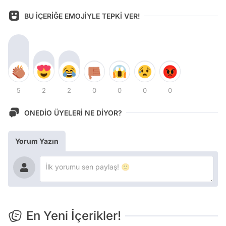
BU İÇERİĞE EMOJİYLE TEPKİ VER!
5
2
2
0
0
0
0
ONEDİO ÜYELERİ NE DİYOR?
Yorum Yazın
En Yeni İçerikler!