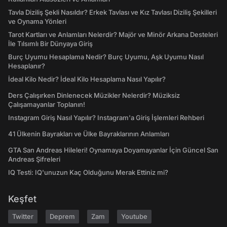
Tavla Diziliş Şekli Nasıldır? Erkek Tavlası ve Kız Tavlası Diziliş Şekilleri
ve Oynama Yönleri
Tarot Kartları ve Anlamları Nelerdir? Majör ve Minör Arkana Desteleri
İle Tılsımlı Bir Dünyaya Giriş
Burç Uyumu Hesaplama Nedir? Burç Uyumu, Aşk Uyumu Nasıl
Hesaplanır?
İdeal Kilo Nedir? İdeal Kilo Hesaplama Nasıl Yapılır?
Ders Çalışırken Dinlenecek Müzikler Nelerdir? Müziksiz
Çalışamayanlar Toplanın!
Instagram Giriş Nasıl Yapılır? Instagram'a Giriş İşlemleri Rehberi
41 Ülkenin Bayrakları ve Ülke Bayraklarının Anlamları
GTA San Andreas Hileleri! Oynamaya Doyamayanlar İçin Güncel San
Andreas Şifreleri
IQ Testi: IQ'unuzun Kaç Olduğunu Merak Ettiniz mi?
Keşfet
Twitter
Deprem
Zam
Youtube