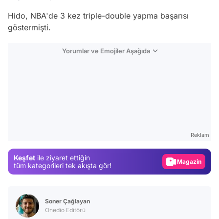
Hido, NBA'de 3 kez triple-double yapma başarısı
göstermişti.
Yorumlar ve Emojiler Aşağıda
Video
Test
Gündem
Reklam
Magazin
Keşfet
ile ziyaret ettiğin
Video
tüm kategorileri tek akışta gör!
Test
Soner Çağlayan
Onedio Editörü