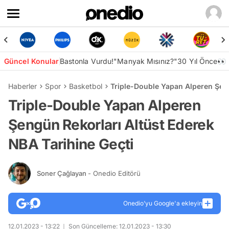
Güncel Konular
Bastonla Vurdu!
"Manyak Mısınız?"
30 Yıl Önce👀
Haberler
Spor
Basketbol
Triple-Double Yapan Alperen Şeng
Triple-Double Yapan Alperen
Şengün Rekorları Altüst Ederek
NBA Tarihine Geçti
Soner Çağlayan
- Onedio Editörü
Onedio’yu Google'a ekleyin
12.01.2023 - 13:22
Son Güncelleme: 12.01.2023 - 13:30