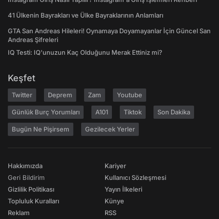
41 Ülkenin Bayrakları ve Ülke Bayraklarının Anlamları
GTA San Andreas Hileleri! Oynamaya Doyamayanlar İçin Güncel San
Andreas Şifreleri
IQ Testi: IQ'unuzun Kaç Olduğunu Merak Ettiniz mi?
Keşfet
Twitter
Deprem
Zam
Youtube
Günlük Burç Yorumları
A101
Tiktok
Son Dakika
Bugün Ne Pişirsem
Gezilecek Yerler
Hakkımızda
Kariyer
Geri Bildirim
Kullanıcı Sözleşmesi
Gizlilik Politikası
Yayın İlkeleri
Topluluk Kuralları
Künye
Reklam
RSS