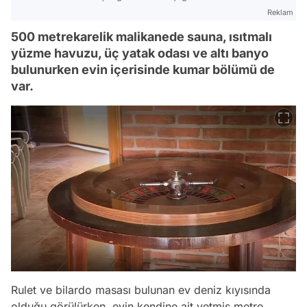
Reklam
500 metrekarelik malikanede sauna, ısıtmalı
yüzme havuzu, üç yatak odası ve altı banyo
bulunurken evin içerisinde kumar bölümü de
var.
Rulet ve bilardo masası bulunan ev deniz kıyısında
olduğu görülürken, evin kendine ait yetmiş metre