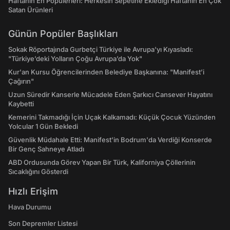
Haftanın En Popülerleri: Herkesin Sepetine Eklediği Haftanın En Çok
Satan Ürünleri
Günün Popüler Başlıkları
Sokak Röportajında Gurbetçi Türkiye ile Avrupa'yı Kıyasladı:
"Türkiye’deki Yolların Çoğu Avrupa’da Yok"
Kur'an Kursu Öğrencilerinden Belediye Başkanına: "Manifest’i
Çağırın"
Uzun Süredir Kanserle Mücadele Eden Şarkıcı Cansever Hayatını
Kaybetti
Kemerini Takmadığı İçin Uçak Kalkamadı: Küçük Çocuk Yüzünden
Yolcular 1 Gün Bekledi
Güvenlik Müdahale Etti: Manifest'in Bodrum'da Verdiği Konserde
Bir Genç Sahneye Atladı
ABD Ordusunda Görev Yapan Bir Türk, Kaliforniya Çöllerinin
Sıcaklığını Gösterdi
Hızlı Erişim
Hava Durumu
Son Depremler Listesi