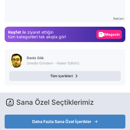
Test
Gündem
Reklam
Magazin
Keşfet
ile ziyaret ettiğin
Video
tüm kategorileri tek akışta gör!
Test
Deniz Gök
Onedio Gündem - Haber Editörü
Tüm içerikleri
Sana Özel Seçtiklerimiz
Daha Fazla Sana Özel İçerikler