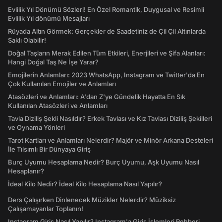
Evlilik Yıl Dönümü Sözleri! En Özel Romantik, Duygusal ve Resimli
Evlilik Yıl dönümü Mesajları
Rüyada Altın Görmek: Gerçekler de Saadetiniz de Çil Çil Altınlarda
Saklı Olabilir!
Doğal Taşların Merak Edilen Tüm Etkileri, Enerjileri ve Şifa Alanları:
Hangi Doğal Taş Ne İşe Yarar?
Emojilerin Anlamları: 2023 WhatsApp, Instagram ve Twitter'da En
Çok Kullanılan Emojiler ve Anlamları
Atasözleri ve Anlamları: A'dan Z'ye Gündelik Hayatta En Sık
Kullanılan Atasözleri ve Anlamları
Tavla Diziliş Şekli Nasıldır? Erkek Tavlası ve Kız Tavlası Diziliş Şekilleri
ve Oynama Yönleri
Tarot Kartları ve Anlamları Nelerdir? Majör ve Minör Arkana Desteleri
İle Tılsımlı Bir Dünyaya Giriş
Burç Uyumu Hesaplama Nedir? Burç Uyumu, Aşk Uyumu Nasıl
Hesaplanır?
İdeal Kilo Nedir? İdeal Kilo Hesaplama Nasıl Yapılır?
Ders Çalışırken Dinlenecek Müzikler Nelerdir? Müziksiz
Çalışamayanlar Toplanın!
Instagram Giriş Nasıl Yapılır? Instagram'a Giriş İşlemleri Rehberi