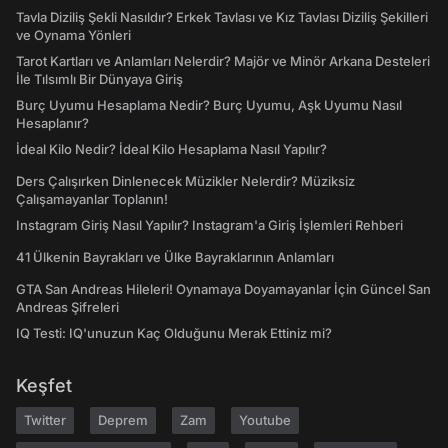
Tavla Diziliş Şekli Nasıldır? Erkek Tavlası ve Kız Tavlası Diziliş Şekilleri
ve Oynama Yönleri
Tarot Kartları ve Anlamları Nelerdir? Majör ve Minör Arkana Desteleri
İle Tılsımlı Bir Dünyaya Giriş
Burç Uyumu Hesaplama Nedir? Burç Uyumu, Aşk Uyumu Nasıl
Hesaplanır?
İdeal Kilo Nedir? İdeal Kilo Hesaplama Nasıl Yapılır?
Ders Çalışırken Dinlenecek Müzikler Nelerdir? Müziksiz
Çalışamayanlar Toplanın!
Instagram Giriş Nasıl Yapılır? Instagram'a Giriş İşlemleri Rehberi
41 Ülkenin Bayrakları ve Ülke Bayraklarının Anlamları
GTA San Andreas Hileleri! Oynamaya Doyamayanlar İçin Güncel San
Andreas Şifreleri
IQ Testi: IQ'unuzun Kaç Olduğunu Merak Ettiniz mi?
Keşfet
Twitter
Deprem
Zam
Youtube