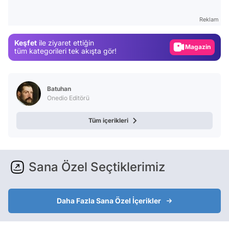
Test
Reklam
Gündem
Keşfet
ile ziyaret ettiğin
Magazin
tüm kategorileri tek akışta gör!
Video
Test
Batuhan
Onedio Editörü
Tüm içerikleri
Sana Özel Seçtiklerimiz
Daha Fazla Sana Özel İçerikler