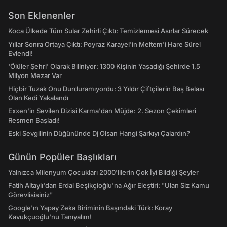
Son Eklenenler
Koca Ülkede Tüm Sular Zehirli Çıktı: Temizlemesi Asırlar Sürecek
Yıllar Sonra Ortaya Çıktı: Poyraz Karayel'in Meltem'i Hare Sürel
Evlendi!
'Ölüler Şehri' Olarak Biliniyor: 1300 Kişinin Yaşadığı Şehirde 1,5
Milyon Mezar Var
Hiçbir Tuzak Onu Durduramıyordu: 3 Yıldır Çiftçilerin Baş Belası
Olan Kedi Yakalandı
Exxen'in Sevilen Dizisi Karma'dan Müjde: 2. Sezon Çekimleri
Resmen Başladı!
Eski Sevgilinin Düğününde Dj Olsan Hangi Şarkıyı Çalardın?
Günün Popüler Başlıkları
Yalnızca Milenyum Çocukları 2000'lilerin Çok İyi Bildiği Şeyler
Fatih Altaylı'dan Erdal Beşikçioğlu'na Ağır Eleştiri: "Ulan Siz Kamu
Görevlisisiniz"
Google'ın Yapay Zeka Biriminin Başındaki Türk: Koray
Kavukçuoğlu'nu Tanıyalım!