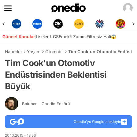
Güncel Konular
Liseler-LGS
Emekli Zammı
Filtresiz Hali😱
Haberler
Yaşam
Otomobil
Tim Cook'un Otomotiv Endüstris
Tim Cook'un Otomotiv
Endüstrisinden Beklentisi
Büyük
Batuhan
- Onedio Editörü
Onedio’yu Google'a ekleyin
20.10.2015 - 13:56