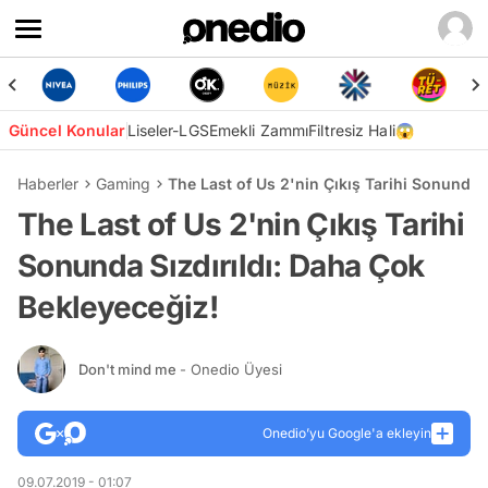
Güncel Konular
Liseler-LGS
Emekli Zammı
Filtresiz Hali😱
Haberler
Gaming
The Last of Us 2'nin Çıkış Tarihi Sonunda 
The Last of Us 2'nin Çıkış Tarihi
Sonunda Sızdırıldı: Daha Çok
Bekleyeceğiz!
Don't mind me
- Onedio Üyesi
Onedio’yu Google'a ekleyin
09.07.2019 - 01:07