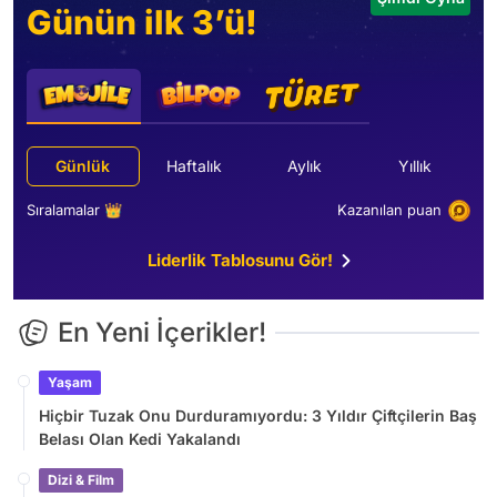
Günün ilk 3’ü!
Günlük
Haftalık
Aylık
Yıllık
Sıralamalar 👑
Kazanılan puan
Liderlik Tablosunu Gör!
En Yeni İçerikler!
Yaşam
Hiçbir Tuzak Onu Durduramıyordu: 3 Yıldır Çiftçilerin Baş
Belası Olan Kedi Yakalandı
Dizi & Film