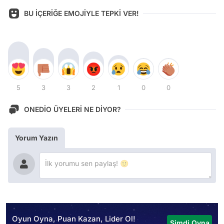
BU İÇERİĞE EMOJİYLE TEPKİ VER!
5
3
3
2
1
0
0
ONEDİO ÜYELERİ NE DİYOR?
Yorum Yazın
Oyun Oyna, Puan Kazan, Lider Ol!
Şimdi Oyna