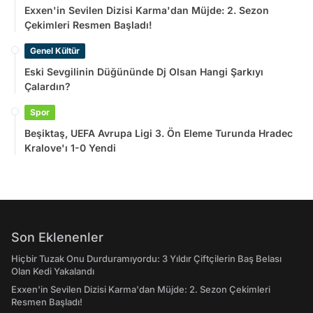
Exxen'in Sevilen Dizisi Karma'dan Müjde: 2. Sezon
Çekimleri Resmen Başladı!
Genel Kültür
Eski Sevgilinin Düğününde Dj Olsan Hangi Şarkıyı
Çalardın?
Spor
Beşiktaş, UEFA Avrupa Ligi 3. Ön Eleme Turunda Hradec
Kralove'ı 1-0 Yendi
Son Eklenenler
Hiçbir Tuzak Onu Durduramıyordu: 3 Yıldır Çiftçilerin Baş Belası
Olan Kedi Yakalandı
Exxen'in Sevilen Dizisi Karma'dan Müjde: 2. Sezon Çekimleri
Resmen Başladı!