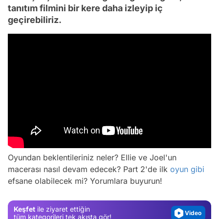
tanıtım filmini bir kere daha izleyip iç
geçirebiliriz.
Video
Oyundan beklentileriniz neler? Ellie ve Joel'un
Test
macerası nasıl devam edecek? Part 2'de ilk
oyun
gibi
efsane olabilecek mi? Yorumlara buyurun!
Gündem
Magazin
Keşfet
ile ziyaret ettiğin
Video
tüm kategorileri tek akışta gör!