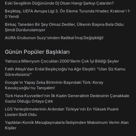
Eski Sevgilinin Düğününde Dj Olsan Hangi Şarkıyı Çalardın?
Beşiktaş, UEFA Avrupa Ligi 3. Ön Eleme Turunda Hradec Kralove'ı 1-
0 Yendi
Birkaç Taneden Bir Şey Olmaz Dediler, Ülkenin Başına Bela Oldu:
Şimdi Durdurulamıyor
AURA Grubunun Suzy'sinden Radikal İmaj Değişikliği!
Günün Popüler Başlıkları
Yalnızca Milenyum Çocukları 2000'lilerin Çok İyi Bildiği Şeyler
Fatih Altaylı'dan Erdal Beşikçioğlu'na Ağır Eleştiri: "Ulan Siz Kamu
Görevlisisiniz"
Google'ın Yapay Zeka Biriminin Başındaki Türk: Koray
Kavukçuoğlu'nu Tanıyalım!
Türk Hava Kuvvetleri'nin İlk Kadın Generalinin Dedesinin Çanakkale
Gazisi Olduğu Ortaya Çıktı
LGS Yerleştirmelerinin Ardından Türkiye'nin En Yüksek Puanlı
Liseleri Belli Oldu
Yaptıkları Komik Mesajlaşmalarla İletişimden Maksimum Verim Alan
Kişiler