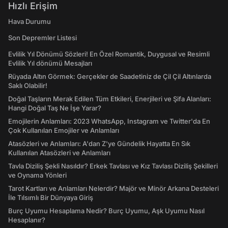
Hızlı Erişim
Hava Durumu
Son Depremler Listesi
Evlilik Yıl Dönümü Sözleri! En Özel Romantik, Duygusal ve Resimli
Evlilik Yıl dönümü Mesajları
Rüyada Altın Görmek: Gerçekler de Saadetiniz de Çil Çil Altınlarda
Saklı Olabilir!
Doğal Taşların Merak Edilen Tüm Etkileri, Enerjileri ve Şifa Alanları:
Hangi Doğal Taş Ne İşe Yarar?
Emojilerin Anlamları: 2023 WhatsApp, Instagram ve Twitter'da En
Çok Kullanılan Emojiler ve Anlamları
Atasözleri ve Anlamları: A'dan Z'ye Gündelik Hayatta En Sık
Kullanılan Atasözleri ve Anlamları
Tavla Diziliş Şekli Nasıldır? Erkek Tavlası ve Kız Tavlası Diziliş Şekilleri
ve Oynama Yönleri
Tarot Kartları ve Anlamları Nelerdir? Majör ve Minör Arkana Desteleri
İle Tılsımlı Bir Dünyaya Giriş
Burç Uyumu Hesaplama Nedir? Burç Uyumu, Aşk Uyumu Nasıl
Hesaplanır?