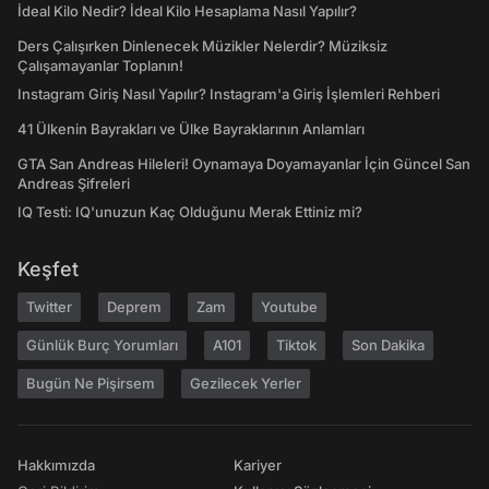
İdeal Kilo Nedir? İdeal Kilo Hesaplama Nasıl Yapılır?
Ders Çalışırken Dinlenecek Müzikler Nelerdir? Müziksiz
Çalışamayanlar Toplanın!
Instagram Giriş Nasıl Yapılır? Instagram'a Giriş İşlemleri Rehberi
41 Ülkenin Bayrakları ve Ülke Bayraklarının Anlamları
GTA San Andreas Hileleri! Oynamaya Doyamayanlar İçin Güncel San
Andreas Şifreleri
IQ Testi: IQ'unuzun Kaç Olduğunu Merak Ettiniz mi?
Keşfet
Twitter
Deprem
Zam
Youtube
Günlük Burç Yorumları
A101
Tiktok
Son Dakika
Bugün Ne Pişirsem
Gezilecek Yerler
Hakkımızda
Kariyer