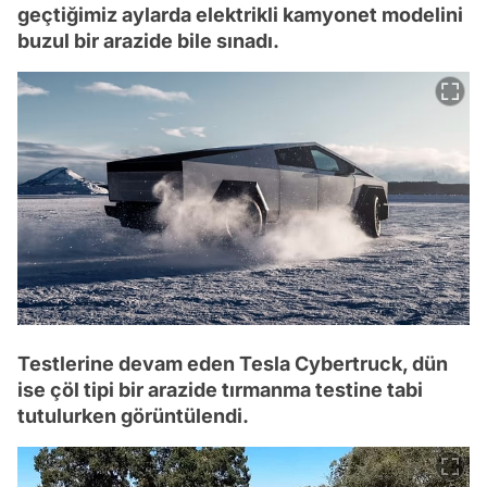
geçtiğimiz aylarda elektrikli kamyonet modelini
buzul bir arazide bile sınadı.
Testlerine devam eden Tesla Cybertruck, dün
ise çöl tipi bir arazide tırmanma testine tabi
tutulurken görüntülendi.