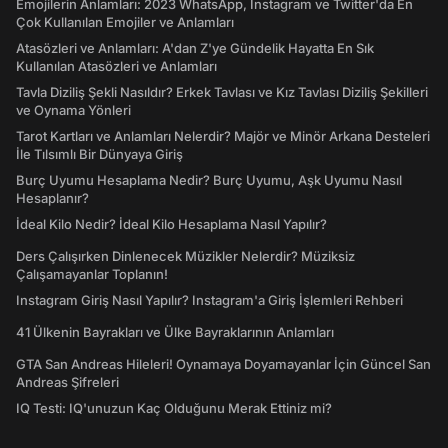
Emojilerin Anlamları: 2023 WhatsApp, Instagram ve Twitter'da En
Çok Kullanılan Emojiler ve Anlamları
Atasözleri ve Anlamları: A'dan Z'ye Gündelik Hayatta En Sık
Kullanılan Atasözleri ve Anlamları
Tavla Diziliş Şekli Nasıldır? Erkek Tavlası ve Kız Tavlası Diziliş Şekilleri
ve Oynama Yönleri
Tarot Kartları ve Anlamları Nelerdir? Majör ve Minör Arkana Desteleri
İle Tılsımlı Bir Dünyaya Giriş
Burç Uyumu Hesaplama Nedir? Burç Uyumu, Aşk Uyumu Nasıl
Hesaplanır?
İdeal Kilo Nedir? İdeal Kilo Hesaplama Nasıl Yapılır?
Ders Çalışırken Dinlenecek Müzikler Nelerdir? Müziksiz
Çalışamayanlar Toplanın!
Instagram Giriş Nasıl Yapılır? Instagram'a Giriş İşlemleri Rehberi
41 Ülkenin Bayrakları ve Ülke Bayraklarının Anlamları
GTA San Andreas Hileleri! Oynamaya Doyamayanlar İçin Güncel San
Andreas Şifreleri
IQ Testi: IQ'unuzun Kaç Olduğunu Merak Ettiniz mi?