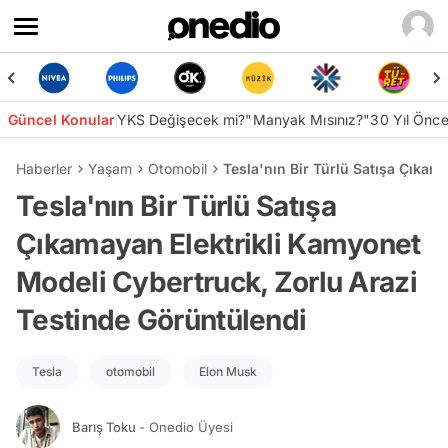
Güncel Konular
YKS Değişecek mi?
"Manyak Mısınız?"
30 Yıl Önc
Haberler
Yaşam
Otomobil
Tesla'nın Bir Türlü Satışa Çıkam
Tesla'nın Bir Türlü Satışa
Çıkamayan Elektrikli Kamyonet
Modeli Cybertruck, Zorlu Arazi
Testinde Görüntülendi
Tesla
otomobil
Elon Musk
Barış Toku
- Onedio Üyesi