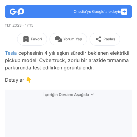
Onedio’yu Google'a ekleyin
11.11.2023 - 17:15
Favori
Yorum Yap
Paylaş
Tesla
cephesinin 4 yılı aşkın süredir beklenen elektrikli
pickup modeli Cybertruck, zorlu bir arazide tırmanma
parkurunda test edilirken görüntülendi.
Detaylar 👇
İçeriğin Devamı Aşağıda