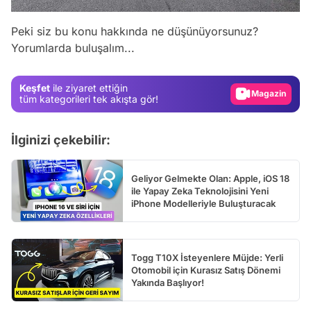
Video
Test
Peki siz bu konu hakkında ne düşünüyorsunuz?
Yorumlarda buluşalım...
Gündem
Magazin
Keşfet
ile ziyaret ettiğin
Video
tüm kategorileri tek akışta gör!
Test
İlginizi çekebilir:
Geliyor Gelmekte Olan: Apple, iOS 18
ile Yapay Zeka Teknolojisini Yeni
iPhone Modelleriyle Buluşturacak
Togg T10X İsteyenlere Müjde: Yerli
Otomobil için Kurasız Satış Dönemi
Yakında Başlıyor!