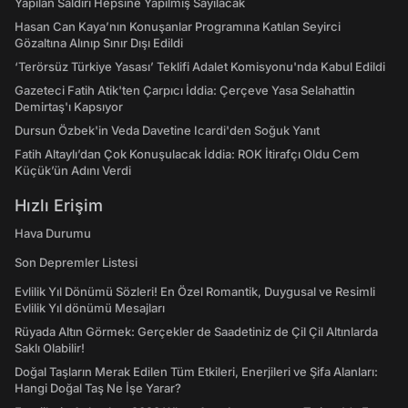
Yapılan Saldırı Hepsine Yapılmış Sayılacak
Hasan Can Kaya’nın Konuşanlar Programına Katılan Seyirci
Gözaltına Alınıp Sınır Dışı Edildi
‘Terörsüz Türkiye Yasası’ Teklifi Adalet Komisyonu'nda Kabul Edildi
Gazeteci Fatih Atik'ten Çarpıcı İddia: Çerçeve Yasa Selahattin
Demirtaş'ı Kapsıyor
Dursun Özbek'in Veda Davetine Icardi'den Soğuk Yanıt
Fatih Altaylı’dan Çok Konuşulacak İddia: ROK İtirafçı Oldu Cem
Küçük’ün Adını Verdi
Hızlı Erişim
Hava Durumu
Son Depremler Listesi
Evlilik Yıl Dönümü Sözleri! En Özel Romantik, Duygusal ve Resimli
Evlilik Yıl dönümü Mesajları
Rüyada Altın Görmek: Gerçekler de Saadetiniz de Çil Çil Altınlarda
Saklı Olabilir!
Doğal Taşların Merak Edilen Tüm Etkileri, Enerjileri ve Şifa Alanları:
Hangi Doğal Taş Ne İşe Yarar?