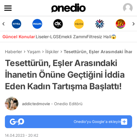
Güncel Konular
Liseler-LGS
Emekli Zammı
Filtresiz Hali😱
Haberler
Yaşam
İlişkiler
Tesettürün, Eşler Arasındaki İhane
Tesettürün, Eşler Arasındaki
İhanetin Önüne Geçtiğini İddia
Eden Kadın Tartışma Başlattı!
addictedmovie
- Onedio Editörü
Onedio’yu Google'a ekleyin
14.04.2023 - 20:42