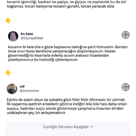
👇
👇
İçeriğin Devamı Aşağıda