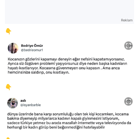
Reklam
👇
👇