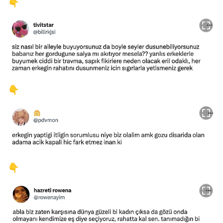
👇
👇
👇