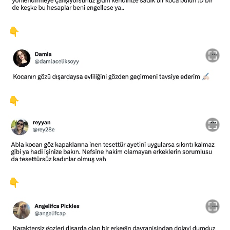
👇
👇
👇