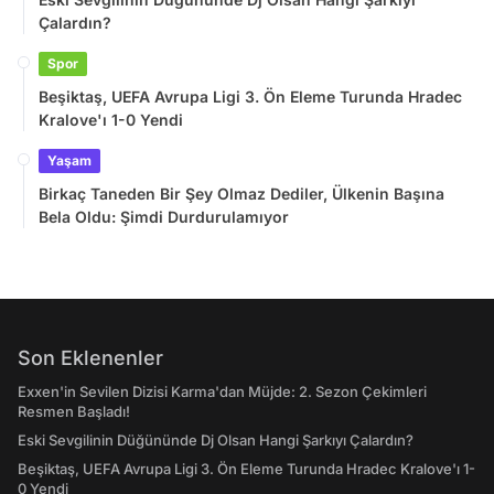
Çalardın?
Spor
Beşiktaş, UEFA Avrupa Ligi 3. Ön Eleme Turunda Hradec
Kralove'ı 1-0 Yendi
Yaşam
Birkaç Taneden Bir Şey Olmaz Dediler, Ülkenin Başına
Bela Oldu: Şimdi Durdurulamıyor
Son Eklenenler
Exxen'in Sevilen Dizisi Karma'dan Müjde: 2. Sezon Çekimleri
Resmen Başladı!
Eski Sevgilinin Düğününde Dj Olsan Hangi Şarkıyı Çalardın?
Beşiktaş, UEFA Avrupa Ligi 3. Ön Eleme Turunda Hradec Kralove'ı 1-
0 Yendi