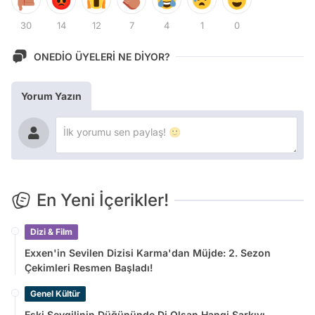
30
14
12
7
4
1
0
ONEDİO ÜYELERİ NE DİYOR?
Yorum Yazın
En Yeni İçerikler!
Dizi & Film
Exxen'in Sevilen Dizisi Karma'dan Müjde: 2. Sezon
Çekimleri Resmen Başladı!
Genel Kültür
Eski Sevgilinin Düğününde Dj Olsan Hangi Şarkıyı