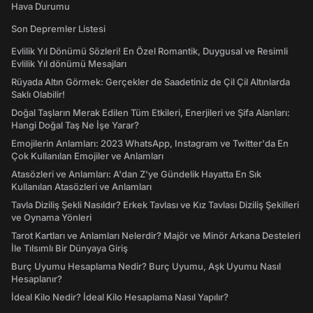
Hava Durumu
Son Depremler Listesi
Evlilik Yıl Dönümü Sözleri! En Özel Romantik, Duygusal ve Resimli
Evlilik Yıl dönümü Mesajları
Rüyada Altın Görmek: Gerçekler de Saadetiniz de Çil Çil Altınlarda
Saklı Olabilir!
Doğal Taşların Merak Edilen Tüm Etkileri, Enerjileri ve Şifa Alanları:
Hangi Doğal Taş Ne İşe Yarar?
Emojilerin Anlamları: 2023 WhatsApp, Instagram ve Twitter'da En
Çok Kullanılan Emojiler ve Anlamları
Atasözleri ve Anlamları: A'dan Z'ye Gündelik Hayatta En Sık
Kullanılan Atasözleri ve Anlamları
Tavla Diziliş Şekli Nasıldır? Erkek Tavlası ve Kız Tavlası Diziliş Şekilleri
ve Oynama Yönleri
Tarot Kartları ve Anlamları Nelerdir? Majör ve Minör Arkana Desteleri
İle Tılsımlı Bir Dünyaya Giriş
Burç Uyumu Hesaplama Nedir? Burç Uyumu, Aşk Uyumu Nasıl
Hesaplanır?
İdeal Kilo Nedir? İdeal Kilo Hesaplama Nasıl Yapılır?