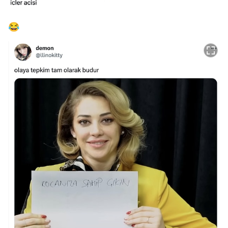
😂
Video
Test