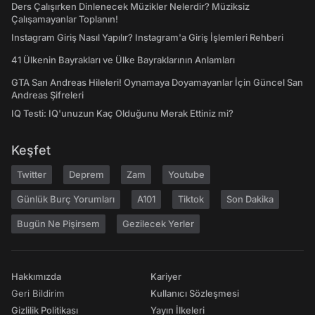
Ders Çalışırken Dinlenecek Müzikler Nelerdir? Müziksiz
Çalışamayanlar Toplanın!
Instagram Giriş Nasıl Yapılır? Instagram'a Giriş İşlemleri Rehberi
41 Ülkenin Bayrakları ve Ülke Bayraklarının Anlamları
GTA San Andreas Hileleri! Oynamaya Doyamayanlar İçin Güncel San
Andreas Şifreleri
IQ Testi: IQ'unuzun Kaç Olduğunu Merak Ettiniz mi?
Keşfet
Twitter
Deprem
Zam
Youtube
Günlük Burç Yorumları
A101
Tiktok
Son Dakika
Bugün Ne Pişirsem
Gezilecek Yerler
Hakkımızda
Kariyer
Geri Bildirim
Kullanıcı Sözleşmesi
Gizlilik Politikası
Yayın İlkeleri