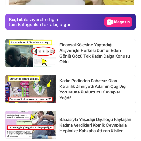
Gündem
Magazin
Keşfet
ile ziyaret ettiğin
Video
tüm kategorileri tek akışta gör!
Test
Finansal Kölesine Yaptırdığı
Alışverişle Herkesi Dumur Eden
Gönlü Gözü Tok Kadın Dalga Konusu
Oldu
Kadın Pedinden Rahatsız Olan
Karanlık Zihniyetli Adamın Çağ Dışı
Yorumuna Kudurtucu Cevaplar
Yağdı!
Babasıyla Yaşadığı Diyalogu Paylaşan
Kadına Verdikleri Komik Cevaplarla
Hepimize Kahkaha Attıran Kişiler