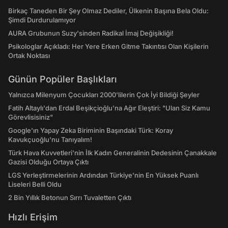
Birkaç Taneden Bir Şey Olmaz Dediler, Ülkenin Başına Bela Oldu:
Şimdi Durdurulamıyor
AURA Grubunun Suzy'sinden Radikal İmaj Değişikliği!
Psikologlar Açıkladı: Her Yere Erken Gitme Takıntısı Olan Kişilerin
Ortak Noktası
Günün Popüler Başlıkları
Yalnızca Milenyum Çocukları 2000'lilerin Çok İyi Bildiği Şeyler
Fatih Altaylı'dan Erdal Beşikçioğlu'na Ağır Eleştiri: "Ulan Siz Kamu
Görevlisisiniz"
Google'ın Yapay Zeka Biriminin Başındaki Türk: Koray
Kavukçuoğlu'nu Tanıyalım!
Türk Hava Kuvvetleri'nin İlk Kadın Generalinin Dedesinin Çanakkale
Gazisi Olduğu Ortaya Çıktı
LGS Yerleştirmelerinin Ardından Türkiye'nin En Yüksek Puanlı
Liseleri Belli Oldu
2 Bin Yıllık Betonun Sırrı Tuvaletten Çıktı
Hızlı Erişim