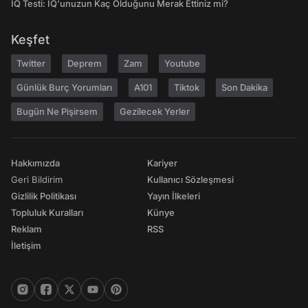
IQ Testi: IQ'unuzun Kaç Olduğunu Merak Ettiniz mi?
Keşfet
Twitter
Deprem
Zam
Youtube
Günlük Burç Yorumları
A101
Tiktok
Son Dakika
Bugün Ne Pişirsem
Gezilecek Yerler
Hakkımızda
Kariyer
Geri Bildirim
Kullanıcı Sözleşmesi
Gizlilik Politikası
Yayın İlkeleri
Topluluk Kuralları
Künye
Reklam
RSS
İletişim