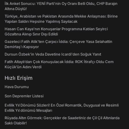
İlk Anket Sonucu: YENİ Parti'nin Oy Oranı Belli Oldu, CHP Barajın
Altına Düştü!
Türkiye, Arabistan ve Pakistan Arasında Mekke Anlaşması: Birine
Yapılan Saldırı Hepsine Yapılmış Sayılacak
Hasan Can Kaya’nın Konuşanlar Programına Katılan Seyirci
Gözaltına Alınıp Sınır Dışı Edildi
Gazeteci Fatih Atik'ten Çarpıcı İddia: Çerçeve Yasa Selahattin
Demirtaş'ı Kapsıyor
Dursun Özbek'in Veda Davetine Icardi'den Soğuk Yanıt
Fatih Altaylı’dan Çok Konuşulacak İddia: ROK İtirafçı Oldu Cem
Küçük’ün Adını Verdi
Hızlı Erişim
Hava Durumu
Son Depremler Listesi
Evlilik Yıl Dönümü Sözleri! En Özel Romantik, Duygusal ve Resimli
Evlilik Yıl dönümü Mesajları
Rüyada Altın Görmek: Gerçekler de Saadetiniz de Çil Çil Altınlarda
Saklı Olabilir!