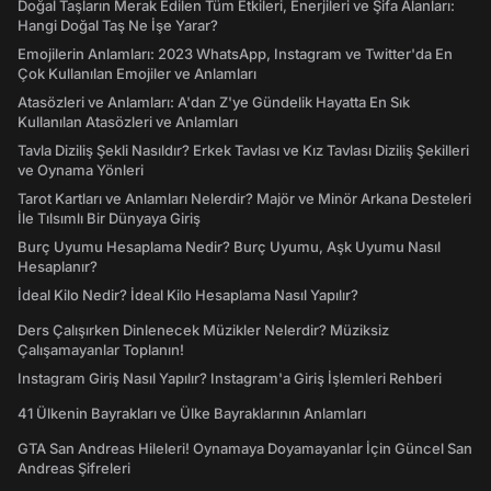
Doğal Taşların Merak Edilen Tüm Etkileri, Enerjileri ve Şifa Alanları:
Hangi Doğal Taş Ne İşe Yarar?
Emojilerin Anlamları: 2023 WhatsApp, Instagram ve Twitter'da En
Çok Kullanılan Emojiler ve Anlamları
Atasözleri ve Anlamları: A'dan Z'ye Gündelik Hayatta En Sık
Kullanılan Atasözleri ve Anlamları
Tavla Diziliş Şekli Nasıldır? Erkek Tavlası ve Kız Tavlası Diziliş Şekilleri
ve Oynama Yönleri
Tarot Kartları ve Anlamları Nelerdir? Majör ve Minör Arkana Desteleri
İle Tılsımlı Bir Dünyaya Giriş
Burç Uyumu Hesaplama Nedir? Burç Uyumu, Aşk Uyumu Nasıl
Hesaplanır?
İdeal Kilo Nedir? İdeal Kilo Hesaplama Nasıl Yapılır?
Ders Çalışırken Dinlenecek Müzikler Nelerdir? Müziksiz
Çalışamayanlar Toplanın!
Instagram Giriş Nasıl Yapılır? Instagram'a Giriş İşlemleri Rehberi
41 Ülkenin Bayrakları ve Ülke Bayraklarının Anlamları
GTA San Andreas Hileleri! Oynamaya Doyamayanlar İçin Güncel San
Andreas Şifreleri