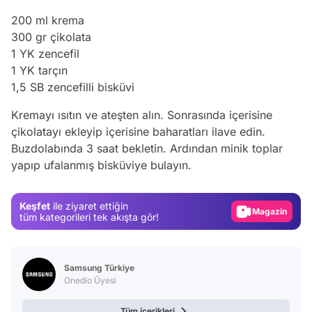
200 ml krema
300 gr çikolata
1 YK zencefil
1 YK tarçın
1,5 SB zencefilli bisküvi
Kremayı ısıtın ve ateşten alın. Sonrasında içerisine
çikolatayı ekleyip içerisine baharatları ilave edin.
Video
Buzdolabında 3 saat bekletin. Ardından minik toplar
yapıp ufalanmış bisküviye bulayın.
Test
Gündem
Keşfet
ile ziyaret ettiğin
Magazin
tüm kategorileri tek akışta gör!
Video
Test
Samsung Türkiye
Onedio Üyesi
Tüm içerikleri