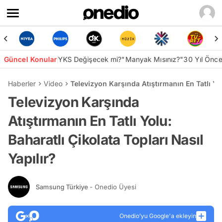
Güncel Konular
YKS Değişecek mi?
"Manyak Mısınız?"
30 Yıl Önc
Haberler
Video
Televizyon Karşında Atıştırmanın En Tatlı Yol
Televizyon Karşında
Atıştırmanın En Tatlı Yolu:
Baharatlı Çikolata Topları Nasıl
Yapılır?
Samsung Türkiye
- Onedio Üyesi
Onedio’yu Google'a ekleyin