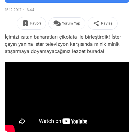
15.12.2017 - 16:44
Favori
Yorum Yap
Paylaş
İçimizi ısıtan baharatları çikolata ile birleştirdik! İster
çayın yanına ister televizyon karşısında minik minik
atıştırmaya doyamayacağınız lezzet burada!