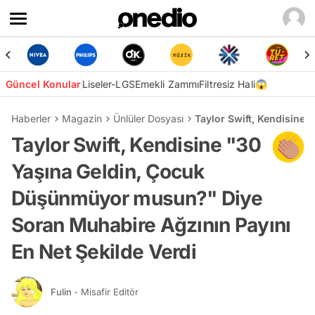
Güncel Konular
Liseler-LGS
Emekli Zammı
Filtresiz Hali😱
Haberler
Magazin
Ünlüler Dosyası
Taylor Swift, Kendisine
Taylor Swift, Kendisine "30
Yaşına Geldin, Çocuk
Düşünmüyor musun?" Diye
Soran Muhabire Ağzının Payını
En Net Şekilde Verdi
Fulin
- Misafir Editör