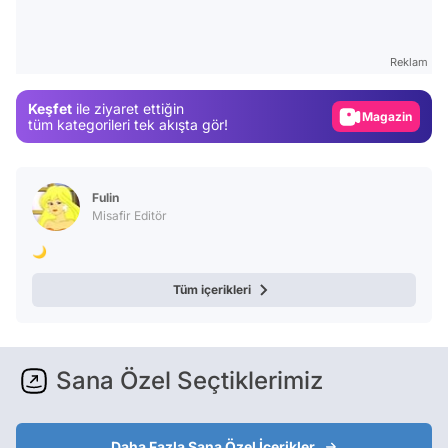
Test
Gündem
Reklam
Magazin
Keşfet
ile ziyaret ettiğin
Video
tüm kategorileri tek akışta gör!
Test
Fulin
Misafir Editör
🌙
Tüm içerikleri
Sana Özel Seçtiklerimiz
Daha Fazla Sana Özel İçerikler