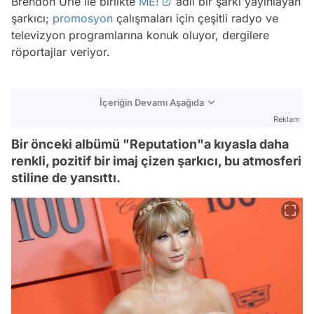
Brendon Urie ile birlikte
ME!
adlı bir şarkı yayınlayan
şarkıcı;
promosyon
çalışmaları için çeşitli radyo ve
televizyon programlarına konuk oluyor, dergilere
röportajlar veriyor.
İçeriğin Devamı Aşağıda
Reklam
Bir önceki albümü "Reputation"a kıyasla daha
renkli, pozitif bir imaj çizen şarkıcı, bu atmosferi
stiline de yansıttı.