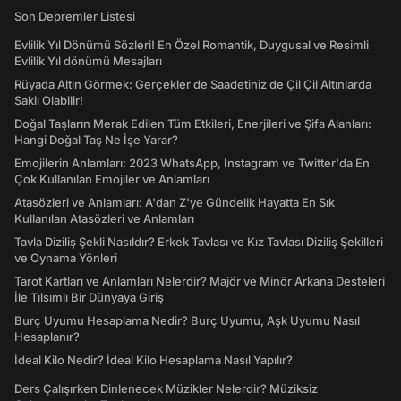
Son Depremler Listesi
Evlilik Yıl Dönümü Sözleri! En Özel Romantik, Duygusal ve Resimli
Evlilik Yıl dönümü Mesajları
Rüyada Altın Görmek: Gerçekler de Saadetiniz de Çil Çil Altınlarda
Saklı Olabilir!
Doğal Taşların Merak Edilen Tüm Etkileri, Enerjileri ve Şifa Alanları:
Hangi Doğal Taş Ne İşe Yarar?
Emojilerin Anlamları: 2023 WhatsApp, Instagram ve Twitter'da En
Çok Kullanılan Emojiler ve Anlamları
Atasözleri ve Anlamları: A'dan Z'ye Gündelik Hayatta En Sık
Kullanılan Atasözleri ve Anlamları
Tavla Diziliş Şekli Nasıldır? Erkek Tavlası ve Kız Tavlası Diziliş Şekilleri
ve Oynama Yönleri
Tarot Kartları ve Anlamları Nelerdir? Majör ve Minör Arkana Desteleri
İle Tılsımlı Bir Dünyaya Giriş
Burç Uyumu Hesaplama Nedir? Burç Uyumu, Aşk Uyumu Nasıl
Hesaplanır?
İdeal Kilo Nedir? İdeal Kilo Hesaplama Nasıl Yapılır?
Ders Çalışırken Dinlenecek Müzikler Nelerdir? Müziksiz