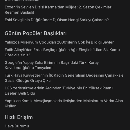
Exxen'in Sevilen Dizisi Karma'dan Müjde: 2. Sezon Çekimleri
Resmen Başladı!
Eski Sevgilinin Düğününde Dj Olsan Hangi Şarkıyı Çalardın?
Günün Popüler Başlıkları
Yalnızca Milenyum Çocukları 2000'lilerin Çok İyi Bildiği Şeyler
Fatih Altaylı'dan Erdal Beşikçioğlu'na Ağır Eleştiri: "Ulan Siz Kamu
Görevlisisiniz"
Google'ın Yapay Zeka Biriminin Başındaki Türk: Koray
Kavukçuoğlu'nu Tanıyalım!
Türk Hava Kuvvetleri'nin İlk Kadın Generalinin Dedesinin Çanakkale
Gazisi Olduğu Ortaya Çıktı
LGS Yerleştirmelerinin Ardından Türkiye'nin En Yüksek Puanlı
Liseleri Belli Oldu
Yaptıkları Komik Mesajlaşmalarla İletişimden Maksimum Verim Alan
Kişiler
Hızlı Erişim
Hava Durumu