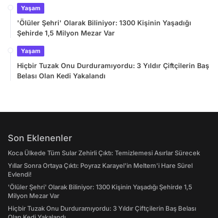
Yaşam
'Ölüler Şehri' Olarak Biliniyor: 1300 Kişinin Yaşadığı
Şehirde 1,5 Milyon Mezar Var
Yaşam
Hiçbir Tuzak Onu Durduramıyordu: 3 Yıldır Çiftçilerin Baş
Belası Olan Kedi Yakalandı
Son Eklenenler
Koca Ülkede Tüm Sular Zehirli Çıktı: Temizlemesi Asırlar Sürecek
Yıllar Sonra Ortaya Çıktı: Poyraz Karayel'in Meltem'i Hare Sürel
Evlendi!
'Ölüler Şehri' Olarak Biliniyor: 1300 Kişinin Yaşadığı Şehirde 1,5
Milyon Mezar Var
Hiçbir Tuzak Onu Durduramıyordu: 3 Yıldır Çiftçilerin Baş Belası
Olan Kedi Yakalandı