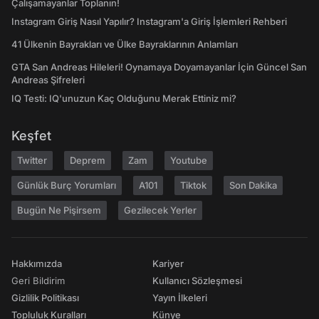
Çalışamayanlar Toplanın!
Instagram Giriş Nasıl Yapılır? Instagram'a Giriş İşlemleri Rehberi
41 Ülkenin Bayrakları ve Ülke Bayraklarının Anlamları
GTA San Andreas Hileleri! Oynamaya Doyamayanlar İçin Güncel San
Andreas Şifreleri
IQ Testi: IQ'unuzun Kaç Olduğunu Merak Ettiniz mi?
Keşfet
Twitter
Deprem
Zam
Youtube
Günlük Burç Yorumları
A101
Tiktok
Son Dakika
Bugün Ne Pişirsem
Gezilecek Yerler
Hakkımızda
Kariyer
Geri Bildirim
Kullanıcı Sözleşmesi
Gizlilik Politikası
Yayın İlkeleri
Topluluk Kuralları
Künye