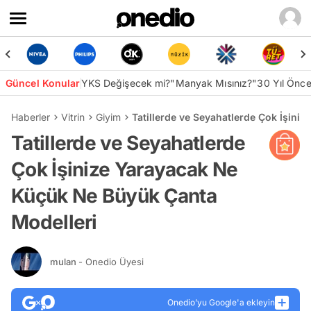
Güncel Konular
YKS Değişecek mi?
"Manyak Mısınız?"
30 Yıl Önc
Haberler
Vitrin
Giyim
Tatillerde ve Seyahatlerde Çok İşini
Tatillerde ve Seyahatlerde
Çok İşinize Yarayacak Ne
Küçük Ne Büyük Çanta
Modelleri
mulan
- Onedio Üyesi
Onedio’yu Google'a ekleyin