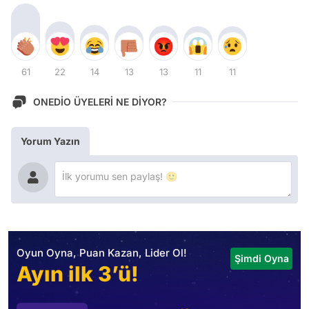
61
22
14
13
13
11
11
ONEDİO ÜYELERİ NE DİYOR?
Yorum Yazın
Oyun Oyna, Puan Kazan, Lider Ol!
Şimdi Oyna
Ayın ilk 3’ü!