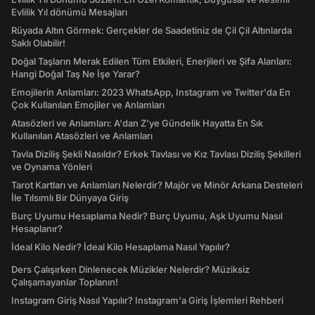
Evlilik Yıl dönümü Mesajları
Rüyada Altın Görmek: Gerçekler de Saadetiniz de Çil Çil Altınlarda
Saklı Olabilir!
Doğal Taşların Merak Edilen Tüm Etkileri, Enerjileri ve Şifa Alanları:
Hangi Doğal Taş Ne İşe Yarar?
Emojilerin Anlamları: 2023 WhatsApp, Instagram ve Twitter'da En
Çok Kullanılan Emojiler ve Anlamları
Atasözleri ve Anlamları: A'dan Z'ye Gündelik Hayatta En Sık
Kullanılan Atasözleri ve Anlamları
Tavla Diziliş Şekli Nasıldır? Erkek Tavlası ve Kız Tavlası Diziliş Şekilleri
ve Oynama Yönleri
Tarot Kartları ve Anlamları Nelerdir? Majör ve Minör Arkana Desteleri
İle Tılsımlı Bir Dünyaya Giriş
Burç Uyumu Hesaplama Nedir? Burç Uyumu, Aşk Uyumu Nasıl
Hesaplanır?
İdeal Kilo Nedir? İdeal Kilo Hesaplama Nasıl Yapılır?
Ders Çalışırken Dinlenecek Müzikler Nelerdir? Müziksiz
Çalışamayanlar Toplanın!
Instagram Giriş Nasıl Yapılır? Instagram'a Giriş İşlemleri Rehberi