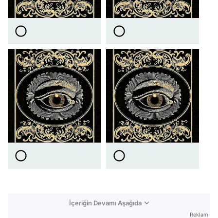
İçeriğin Devamı Aşağıda
Reklam