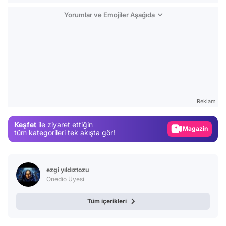
Yorumlar ve Emojiler Aşağıda
Video
Test
Reklam
Gündem
Keşfet
ile ziyaret ettiğin
Magazin
tüm kategorileri tek akışta gör!
Video
Test
ezgi yıldıztozu
Onedio Üyesi
Tüm içerikleri