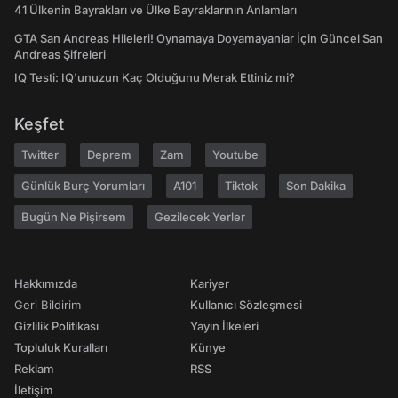
41 Ülkenin Bayrakları ve Ülke Bayraklarının Anlamları
GTA San Andreas Hileleri! Oynamaya Doyamayanlar İçin Güncel San
Andreas Şifreleri
IQ Testi: IQ'unuzun Kaç Olduğunu Merak Ettiniz mi?
Keşfet
Twitter
Deprem
Zam
Youtube
Günlük Burç Yorumları
A101
Tiktok
Son Dakika
Bugün Ne Pişirsem
Gezilecek Yerler
Hakkımızda
Kariyer
Geri Bildirim
Kullanıcı Sözleşmesi
Gizlilik Politikası
Yayın İlkeleri
Topluluk Kuralları
Künye
Reklam
RSS
İletişim