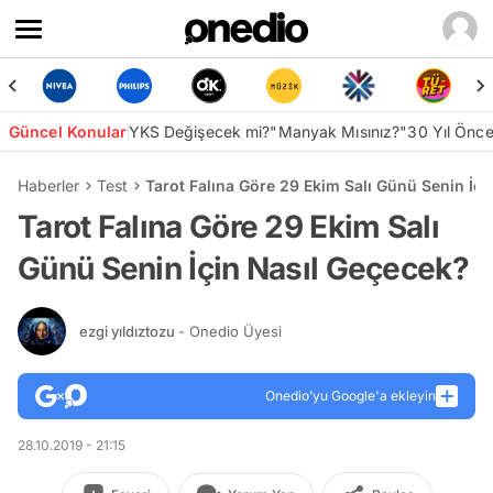
Güncel Konular
YKS Değişecek mi?
"Manyak Mısınız?"
30 Yıl Önc
Haberler
Test
Tarot Falına Göre 29 Ekim Salı Günü Senin İçi
Tarot Falına Göre 29 Ekim Salı
Günü Senin İçin Nasıl Geçecek?
ezgi yıldıztozu
- Onedio Üyesi
Onedio’yu Google'a ekleyin
28.10.2019 - 21:15