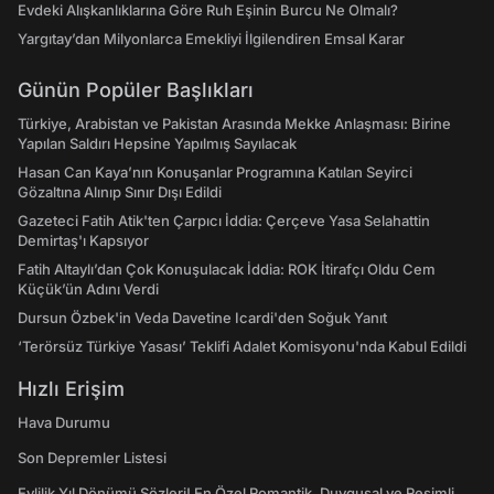
Evdeki Alışkanlıklarına Göre Ruh Eşinin Burcu Ne Olmalı?
Yargıtay’dan Milyonlarca Emekliyi İlgilendiren Emsal Karar
Günün Popüler Başlıkları
Türkiye, Arabistan ve Pakistan Arasında Mekke Anlaşması: Birine
Yapılan Saldırı Hepsine Yapılmış Sayılacak
Hasan Can Kaya’nın Konuşanlar Programına Katılan Seyirci
Gözaltına Alınıp Sınır Dışı Edildi
Gazeteci Fatih Atik'ten Çarpıcı İddia: Çerçeve Yasa Selahattin
Demirtaş'ı Kapsıyor
Fatih Altaylı’dan Çok Konuşulacak İddia: ROK İtirafçı Oldu Cem
Küçük’ün Adını Verdi
Dursun Özbek'in Veda Davetine Icardi'den Soğuk Yanıt
‘Terörsüz Türkiye Yasası’ Teklifi Adalet Komisyonu'nda Kabul Edildi
Hızlı Erişim
Hava Durumu
Son Depremler Listesi
Evlilik Yıl Dönümü Sözleri! En Özel Romantik, Duygusal ve Resimli