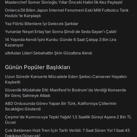
Masterchef Somer Sivrioğlu Yıllar Önceki Halini İlk Kez Paylaştı!
Onlarca Dil Bilen Japon İnternet Fenomeni Eski Milli Futbolcu Tarık
Hodzic'le Karşılaştı
Yaz Flörtü Bitenlere İyi Gelecek Şarkılar
Yunanlar Neşet Ertaş'tan Sonra Şimdi de Seda Sayan'ı Çaldı!
14 Yaşında Kendi İşini Kurdu: Günde 6 Saat Çalışıp 3 Bin Lira
Kazanıyor
ultrAslan Lideri Sebahattin Şirin Gözaltına Alındı
Günün Popüler Başlıkları
Uzun Süredir Kanserle Mücadele Eden Şarkıcı Cansever Hayatını
Kaybetti
Güvenlik Müdahale Etti: Manifest'in Bodrum'da Verdiği Konserde
Bir Genç Sahneye Atladı
ABD Ordusunda Görev Yapan Bir Türk, Kaliforniya Çöllerinin
Sıcaklığını Gösterdi
Çeşme'de Kumrucuya Tepki Yağdı! 1,5 Saatlik Süreyi Aşana 2 Bin TL
Ücret
Çok Beklenen Hızlı Tren İçin Tarih Verildi: 7 Saat Süren Yol 1 Saat 45
Dakikaya Düşecek!