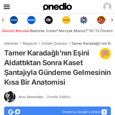
Güncel Konular
Bastonla Vurdu!
"Manyak Mısınız?"
30 Yıl Önce👀
Haberler
Magazin
Ünlüler Dosyası
Tamer Karadağlı'nın Eşin
Tamer Karadağlı'nın Eşini
Aldattıktan Sonra Kaset
Şantajıyla Gündeme Gelmesinin
Kısa Bir Anatomisi
Arzu Semender
- Onedio Editörü
Onedio’yu Google'a ekleyin