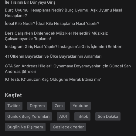
İle Tılsımlı Bir Dünyaya Giriş
Burç Uyumu Hesaplama Nedir? Burç Uyumu, Aşk Uyumu Nasıl
Hesaplanır?
İdeal Kilo Nedir? İdeal Kilo Hesaplama Nasıl Yapılır?
Ders Çalışırken Dinlenecek Müzikler Nelerdir? Müziksiz
Çalışamayanlar Toplanın!
Instagram Giriş Nasıl Yapılır? Instagram'a Giriş İşlemleri Rehberi
41 Ülkenin Bayrakları ve Ülke Bayraklarının Anlamları
GTA San Andreas Hileleri! Oynamaya Doyamayanlar İçin Güncel San
Andreas Şifreleri
IQ Testi: IQ'unuzun Kaç Olduğunu Merak Ettiniz mi?
Keşfet
Twitter
Deprem
Zam
Youtube
Günlük Burç Yorumları
A101
Tiktok
Son Dakika
Bugün Ne Pişirsem
Gezilecek Yerler