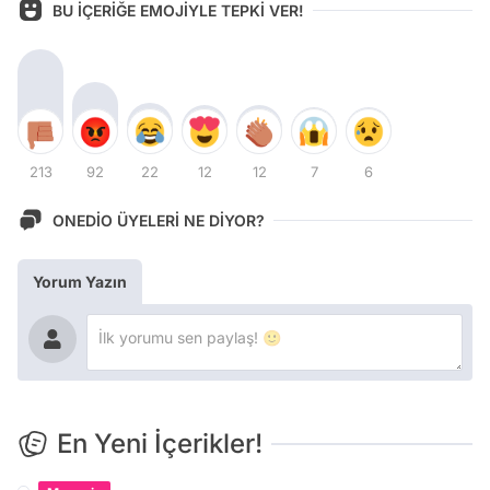
BU İÇERİĞE EMOJİYLE TEPKİ VER!
213
92
22
12
12
7
6
ONEDİO ÜYELERİ NE DİYOR?
Yorum Yazın
En Yeni İçerikler!