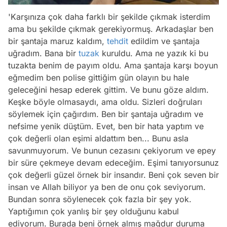
'Karşınıza çok daha farklı bir şekilde çıkmak isterdim
ama bu şekilde çıkmak gerekiyormuş. Arkadaşlar ben
bir şantaja maruz kaldım,
tehdit
edildim ve şantaja
uğradım. Bana bir
tuzak
kuruldu. Ama ne yazık ki bu
tuzakta benim de payım oldu. Ama şantaja karşı boyun
eğmedim ben polise gittiğim gün olayın bu hale
geleceğini hesap ederek gittim. Ve bunu göze aldım.
Keşke böyle olmasaydı, ama oldu. Sizleri doğruları
söylemek için çağırdım. Ben bir şantaja uğradım ve
nefsime yenik düştüm. Evet, ben bir hata yaptım ve
çok değerli olan eşimi aldattım ben... Bunu asla
savunmuyorum. Ve bunun cezasını çekiyorum ve epey
bir süre çekmeye devam edeceğim. Eşimi tanıyorsunuz
çok değerli güzel örnek bir insandır. Beni çok seven bir
insan ve Allah biliyor ya ben de onu çok seviyorum.
Bundan sonra söylenecek çok fazla bir şey yok.
Yaptığımın çok yanlış bir şey olduğunu kabul
ediyorum. Burada beni örnek almış mağdur duruma