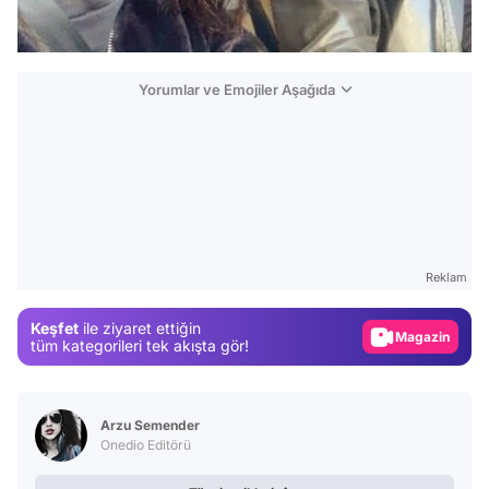
Yorumlar ve Emojiler Aşağıda
Video
Test
Gündem
Reklam
Magazin
Keşfet
ile ziyaret ettiğin
Video
tüm kategorileri tek akışta gör!
Test
Arzu Semender
Onedio Editörü