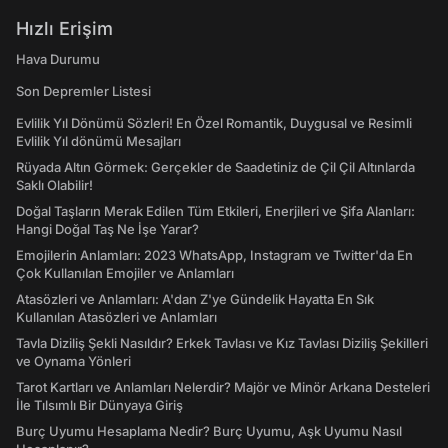
Hızlı Erişim
Hava Durumu
Son Depremler Listesi
Evlilik Yıl Dönümü Sözleri! En Özel Romantik, Duygusal ve Resimli
Evlilik Yıl dönümü Mesajları
Rüyada Altın Görmek: Gerçekler de Saadetiniz de Çil Çil Altınlarda
Saklı Olabilir!
Doğal Taşların Merak Edilen Tüm Etkileri, Enerjileri ve Şifa Alanları:
Hangi Doğal Taş Ne İşe Yarar?
Emojilerin Anlamları: 2023 WhatsApp, Instagram ve Twitter'da En
Çok Kullanılan Emojiler ve Anlamları
Atasözleri ve Anlamları: A'dan Z'ye Gündelik Hayatta En Sık
Kullanılan Atasözleri ve Anlamları
Tavla Diziliş Şekli Nasıldır? Erkek Tavlası ve Kız Tavlası Diziliş Şekilleri
ve Oynama Yönleri
Tarot Kartları ve Anlamları Nelerdir? Majör ve Minör Arkana Desteleri
İle Tılsımlı Bir Dünyaya Giriş
Burç Uyumu Hesaplama Nedir? Burç Uyumu, Aşk Uyumu Nasıl