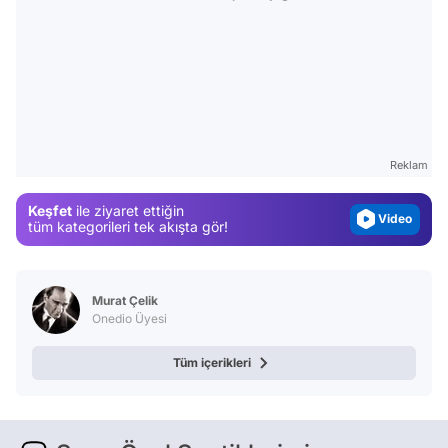
Video
Test
Gündem
Reklam
Magazin
Keşfet
ile ziyaret ettiğin
Video
tüm kategorileri tek akışta gör!
Test
Murat Çelik
Onedio Üyesi
Tüm içerikleri