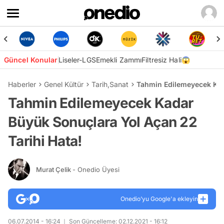
Güncel Konular
Liseler-LGS
Emekli Zammı
Filtresiz Hali😱
Haberler
Genel Kültür
Tarih
,
Sanat
Tahmin Edilemeyecek Kad
Tahmin Edilemeyecek Kadar
Büyük Sonuçlara Yol Açan 22
Tarihi Hata!
Murat Çelik
- Onedio Üyesi
Onedio’yu Google'a ekleyin
06.07.2014 - 16:24
Son Güncelleme: 02.12.2021 - 16:12