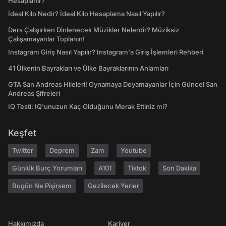
Hesaplanır?
İdeal Kilo Nedir? İdeal Kilo Hesaplama Nasıl Yapılır?
Ders Çalışırken Dinlenecek Müzikler Nelerdir? Müziksiz
Çalışamayanlar Toplanın!
Instagram Giriş Nasıl Yapılır? Instagram'a Giriş İşlemleri Rehberi
41 Ülkenin Bayrakları ve Ülke Bayraklarının Anlamları
GTA San Andreas Hileleri! Oynamaya Doyamayanlar İçin Güncel San
Andreas Şifreleri
IQ Testi: IQ'unuzun Kaç Olduğunu Merak Ettiniz mi?
Keşfet
Twitter
Deprem
Zam
Youtube
Günlük Burç Yorumları
A101
Tiktok
Son Dakika
Bugün Ne Pişirsem
Gezilecek Yerler
Hakkımızda
Kariyer