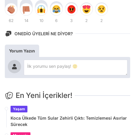
62
14
10
6
3
2
2
ONEDİO ÜYELERİ NE DİYOR?
Yorum Yazın
En Yeni İçerikler!
Yaşam
Koca Ülkede Tüm Sular Zehirli Çıktı: Temizlemesi Asırlar
Sürecek