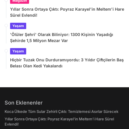
Magazin
Yıllar Sonra Ortaya Çıktı: Poyraz Karayel'in Meltem'i Hare
Sürel Evlendi!
Yaşam
'Ölüler Şehri' Olarak Biliniyor: 1300 Kişinin Yaşadığı
Şehirde 1,5 Milyon Mezar Var
Yaşam
Hiçbir Tuzak Onu Durduramıyordu: 3 Yıldır Çiftçilerin Baş
Belası Olan Kedi Yakalandı
Son Eklenenler
Koca Ülkede Tüm Sular Zehirli Çıktı: Temizlemesi Asırlar Sürecek
Yıllar Sonra Ortaya Çıktı: Poyraz Karayel'in Meltem'i Hare Sürel
Evlendi!