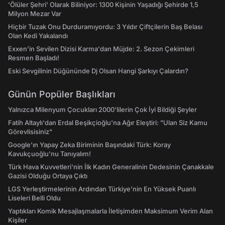
'Ölüler Şehri' Olarak Biliniyor: 1300 Kişinin Yaşadığı Şehirde 1,5
Milyon Mezar Var
Hiçbir Tuzak Onu Durduramıyordu: 3 Yıldır Çiftçilerin Baş Belası
Olan Kedi Yakalandı
Exxen'in Sevilen Dizisi Karma'dan Müjde: 2. Sezon Çekimleri
Resmen Başladı!
Eski Sevgilinin Düğününde Dj Olsan Hangi Şarkıyı Çalardın?
Günün Popüler Başlıkları
Yalnızca Milenyum Çocukları 2000'lilerin Çok İyi Bildiği Şeyler
Fatih Altaylı'dan Erdal Beşikçioğlu'na Ağır Eleştiri: "Ulan Siz Kamu
Görevlisisiniz"
Google'ın Yapay Zeka Biriminin Başındaki Türk: Koray
Kavukçuoğlu'nu Tanıyalım!
Türk Hava Kuvvetleri'nin İlk Kadın Generalinin Dedesinin Çanakkale
Gazisi Olduğu Ortaya Çıktı
LGS Yerleştirmelerinin Ardından Türkiye'nin En Yüksek Puanlı
Liseleri Belli Oldu
Yaptıkları Komik Mesajlaşmalarla İletişimden Maksimum Verim Alan
Kişiler