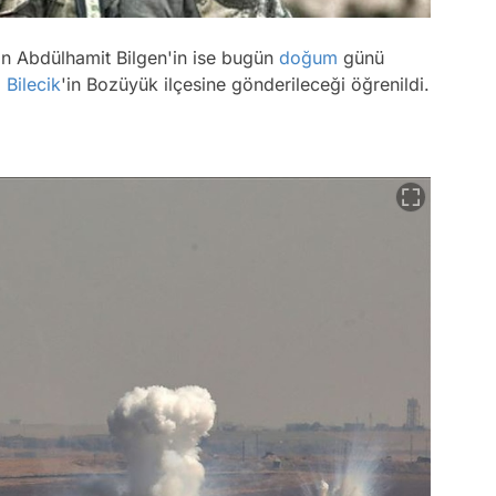
an Abdülhamit Bilgen'in ise bugün
doğum
günü
ı
Bilecik
'in Bozüyük ilçesine gönderileceği öğrenildi.