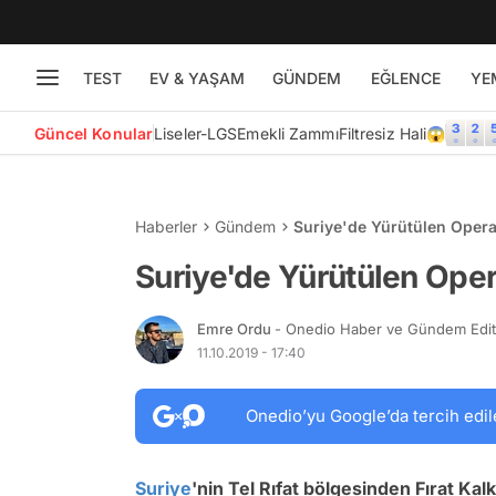
TEST
EV & YAŞAM
GÜNDEM
EĞLENCE
YE
Güncel Konular
Liseler-LGS
Emekli Zammı
Filtresiz Hali😱
Haberler
Gündem
Suriye'de Yürütülen Oper
Suriye'de Yürütülen Ope
Emre Ordu
- Onedio Haber ve Gündem Edi
11.10.2019 - 17:40
Onedio’yu Google’da tercih edil
Suriye
'nin Tel Rıfat bölgesinden Fırat Ka