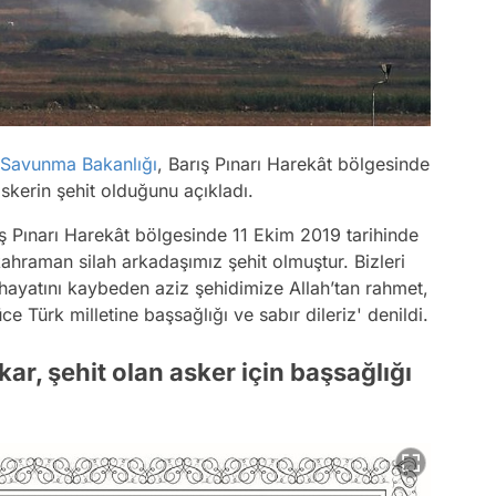
i Savunma Bakanlığı
, Barış Pınarı Harekât bölgesinde
skerin şehit olduğunu açıkladı.
ış Pınarı Harekât bölgesinde 11 Ekim 2019 tarihinde
kahraman silah arkadaşımız şehit olmuştur. Bizleri
hayatını kaybeden aziz şehidimize Allah’tan rahmet,
ce Türk milletine başsağlığı ve sabır dileriz' denildi.
ar, şehit olan asker için başsağlığı