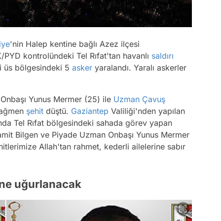
iye
'nin Halep kentine bağlı Azez ilçesi
PYD kontrolündeki Tel Rıfat'tan havanlı
saldırı
ği üs bölgesindeki 5
asker
yaralandı. Yaralı askerler
 Onbaşı Yunus Mermer (25) ile
Uzman Çavuş
 rağmen
şehit
düştü.
Gaziantep
Valiliği'nden yapılan
nda Tel Rıfat bölgesindeki sahada görev yapan
amit Bilgen ve Piyade Uzman Onbaşı Yunus Mermer
itlerimize Allah'tan rahmet, kederli ailelerine sabır
ine uğurlanacak