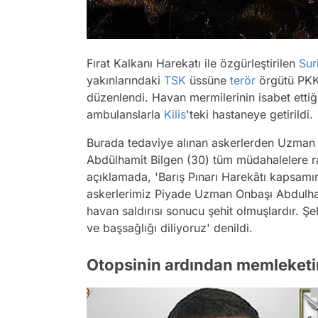
Fırat Kalkanı Harekatı ile özgürleştirilen
Sur
yakınlarındaki
TSK
üssüne
terör
örgütü PKK/
düzenlendi. Havan mermilerinin isabet etti
ambulanslarla
Kilis
'teki hastaneye getirildi.
Burada tedaviye alınan askerlerden Uzman
Abdülhamit Bilgen (30) tüm müdahalelere
açıklamada, 'Barış Pınarı Harekâtı kapsamı
askerlerimiz Piyade Uzman Onbaşı Abdulh
havan saldırısı sonucu şehit olmuşlardır. Şeh
ve başsağlığı diliyoruz' denildi.
Otopsinin ardından memleket