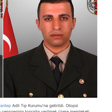
iantep
Adli Tıp Kurumu'na getirildi. Otopsi
n cenazesinin toprağa verilmek üzere memleketi