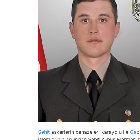
Şehit
askerlerin cenazeleri karayolu ile
Gaz
işlemlerinin ardından Şehit Yunus Mermer'i