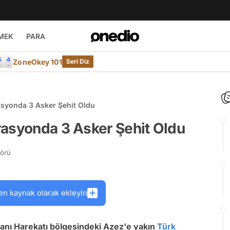
MEK
PARA
ZoneOkey 101
Seri Diz
asyonda 3 Asker Şehit Oldu
rasyonda 3 Asker Şehit Oldu
törü
en kaynak olarak ekleyin
lkanı Harekatı bölgesindeki Azez'e yakın
Türk