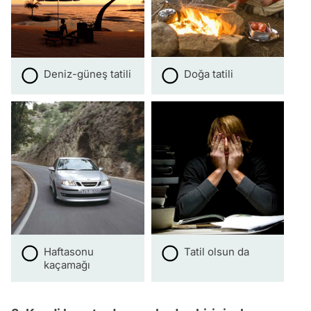
Deniz-güneş tatili
Doğa tatili
Haftasonu
Tatil olsun da
kaçamağı