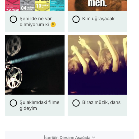
Şehirde ne var
Kim uğraşacak
bilmiyorum ki 🤔
Şu aklımdaki filme
Biraz müzik, dans
gideyim
İçeriğin Devamı Aşağıda