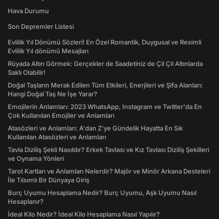
Hava Durumu
Son Depremler Listesi
Evlilik Yıl Dönümü Sözleri! En Özel Romantik, Duygusal ve Resimli
Evlilik Yıl dönümü Mesajları
Rüyada Altın Görmek: Gerçekler de Saadetiniz de Çil Çil Altınlarda
Saklı Olabilir!
Doğal Taşların Merak Edilen Tüm Etkileri, Enerjileri ve Şifa Alanları:
Hangi Doğal Taş Ne İşe Yarar?
Emojilerin Anlamları: 2023 WhatsApp, Instagram ve Twitter'da En
Çok Kullanılan Emojiler ve Anlamları
Atasözleri ve Anlamları: A'dan Z'ye Gündelik Hayatta En Sık
Kullanılan Atasözleri ve Anlamları
Tavla Diziliş Şekli Nasıldır? Erkek Tavlası ve Kız Tavlası Diziliş Şekilleri
ve Oynama Yönleri
Tarot Kartları ve Anlamları Nelerdir? Majör ve Minör Arkana Desteleri
İle Tılsımlı Bir Dünyaya Giriş
Burç Uyumu Hesaplama Nedir? Burç Uyumu, Aşk Uyumu Nasıl
Hesaplanır?
İdeal Kilo Nedir? İdeal Kilo Hesaplama Nasıl Yapılır?