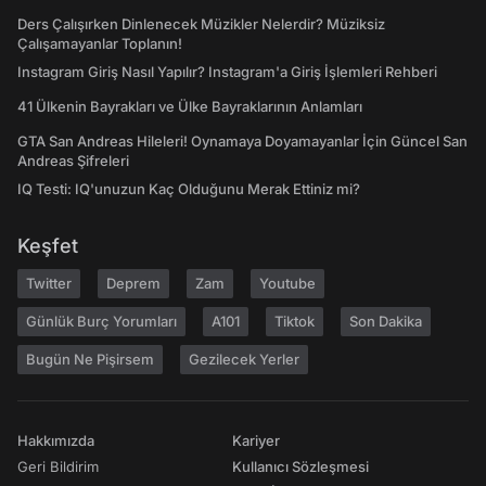
Ders Çalışırken Dinlenecek Müzikler Nelerdir? Müziksiz
Çalışamayanlar Toplanın!
Instagram Giriş Nasıl Yapılır? Instagram'a Giriş İşlemleri Rehberi
41 Ülkenin Bayrakları ve Ülke Bayraklarının Anlamları
GTA San Andreas Hileleri! Oynamaya Doyamayanlar İçin Güncel San
Andreas Şifreleri
IQ Testi: IQ'unuzun Kaç Olduğunu Merak Ettiniz mi?
Keşfet
Twitter
Deprem
Zam
Youtube
Günlük Burç Yorumları
A101
Tiktok
Son Dakika
Bugün Ne Pişirsem
Gezilecek Yerler
Hakkımızda
Kariyer
Geri Bildirim
Kullanıcı Sözleşmesi