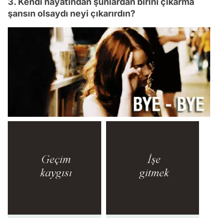
3. Kendi hayatından şunlardan birini çıkarma
şansın olsaydı neyi çıkarırdın?