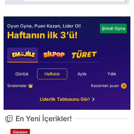
Oyun Oyna, Puan Kazan, Lider Ol!
Şimdi Oyna
Haftanın ilk 3’ü!
Günlük
Haftalık
Aylık
Yıllık
Sıralamalar 👑
Kazanılan puan
Liderlik Tablosunu Gör!
En Yeni İçerikler!
Gündem