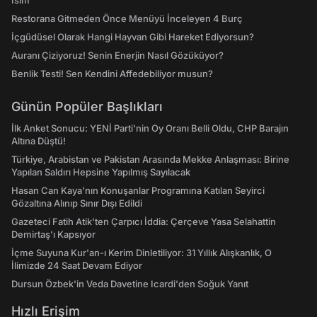
İsim
Restorana Gitmeden Önce Menüyü İnceleyen 4 Burç
İçgüdüsel Olarak Hangi Hayvan Gibi Hareket Ediyorsun?
Auranı Çiziyoruz! Senin Enerjin Nasıl Gözüküyor?
Benlik Testi! Sen Kendini Affedebiliyor musun?
Günün Popüler Başlıkları
İlk Anket Sonucu: YENİ Parti'nin Oy Oranı Belli Oldu, CHP Barajın
Altına Düştü!
Türkiye, Arabistan ve Pakistan Arasında Mekke Anlaşması: Birine
Yapılan Saldırı Hepsine Yapılmış Sayılacak
Hasan Can Kaya’nın Konuşanlar Programına Katılan Seyirci
Gözaltına Alınıp Sınır Dışı Edildi
Gazeteci Fatih Atik'ten Çarpıcı İddia: Çerçeve Yasa Selahattin
Demirtaş'ı Kapsıyor
İçme Suyuna Kur'an-ı Kerim Dinletiliyor: 31 Yıllık Alışkanlık, O
İlimizde 24 Saat Devam Ediyor
Dursun Özbek'in Veda Davetine Icardi'den Soğuk Yanıt
Hızlı Erişim