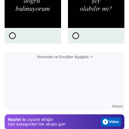
Yorumlar ve Emojiler Aşağıda
Video
Test
Gündem
Reklam
Magazin
Keşfet
ile ziyaret ettiğin
Video
tüm kategorileri tek akışta gör!