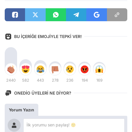
BU İÇERİĞE EMOJİYLE TEPKİ VER!
2440
582
443
278
236
194
169
ONEDİO ÜYELERİ NE DİYOR?
Yorum Yazın