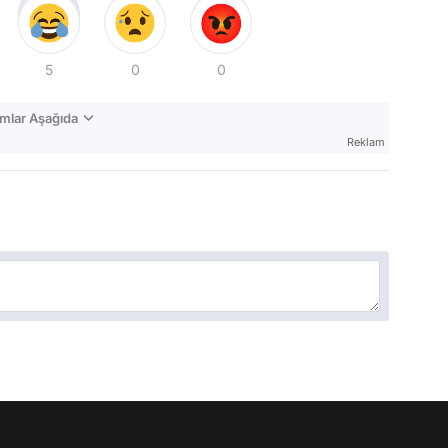
5
0
0
mlar Aşağıda
Reklam