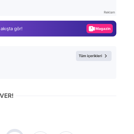
Test
Reklam
Gündem
 akışta gör!
Magazin
Video
Test
Tüm içerikleri
 VER!