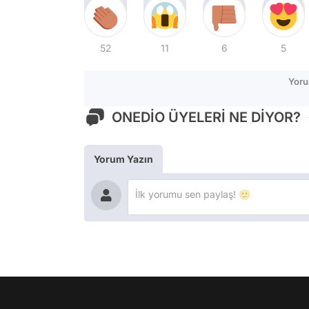
52
11
6
5
Yoru
ONEDİO ÜYELERİ NE DİYOR?
Yorum Yazın