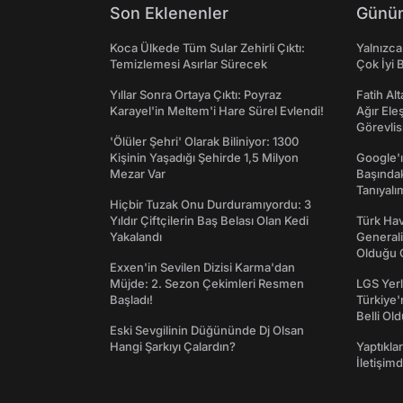
Son Eklenenler
Günün
Koca Ülkede Tüm Sular Zehirli Çıktı:
Yalnızca
Temizlemesi Asırlar Sürecek
Çok İyi B
Yıllar Sonra Ortaya Çıktı: Poyraz
Fatih Al
Karayel'in Meltem'i Hare Sürel Evlendi!
Ağır Ele
Görevlis
'Ölüler Şehri' Olarak Biliniyor: 1300
Kişinin Yaşadığı Şehirde 1,5 Milyon
Google'ı
Mezar Var
Başında
Tanıyalı
Hiçbir Tuzak Onu Durduramıyordu: 3
Yıldır Çiftçilerin Baş Belası Olan Kedi
Türk Hav
Yakalandı
Generali
Olduğu O
Exxen'in Sevilen Dizisi Karma'dan
Müjde: 2. Sezon Çekimleri Resmen
LGS Yerl
Başladı!
Türkiye'
Belli Ol
Eski Sevgilinin Düğününde Dj Olsan
Hangi Şarkıyı Çalardın?
Yaptıkla
İletişim