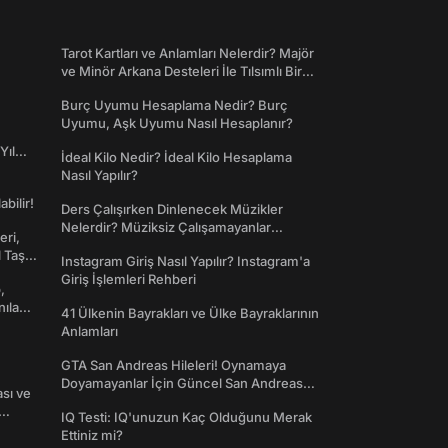
Tarot Kartları ve Anlamları Nelerdir? Majör
ve Minör Arkana Desteleri İle Tılsımlı Bir
Dünyaya Giriş
Burç Uyumu Hesaplama Nedir? Burç
Uyumu, Aşk Uyumu Nasıl Hesaplanır?
Yıl
İdeal Kilo Nedir? İdeal Kilo Hesaplama
Nasıl Yapılır?
abilir!
Ders Çalışırken Dinlenecek Müzikler
Nelerdir? Müziksiz Çalışamayanlar
eri,
Toplanın!
l Taş
Instagram Giriş Nasıl Yapılır? Instagram'a
Giriş İşlemleri Rehberi
,
nılan
41 Ülkenin Bayrakları ve Ülke Bayraklarının
Anlamları
GTA San Andreas Hileleri! Oynamaya
Doyamayanlar İçin Güncel San Andreas
ası ve
Şifreleri
IQ Testi: IQ'unuzun Kaç Olduğunu Merak
Ettiniz mi?