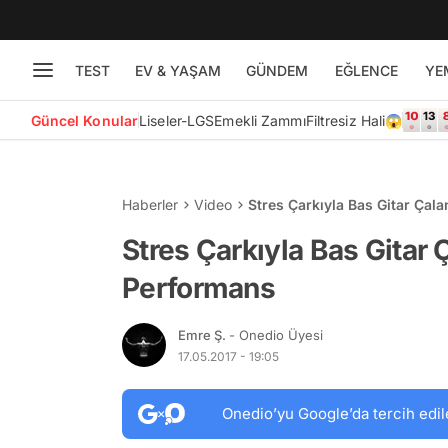
TEST
EV & YAŞAM
GÜNDEM
EĞLENCE
YE
Güncel Konular
Liseler-LGS
Emekli Zammı
Filtresiz Hali😱
Haberler
Video
Stres Çarkıyla Bas Gitar Ça
Stres Çarkıyla Bas Gita
Performans
Emre Ş.
- Onedio Üyesi
17.05.2017 - 19:05
Onedio’yu Google’da tercih edil