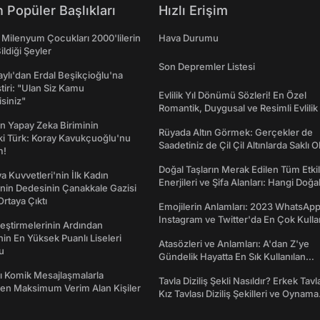
 Popüler Başlıkları
Hızlı Erişim
 Milenyum Çocukları 2000'lilerin
Hava Durumu
ildiği Şeyler
Son Depremler Listesi
taylı'dan Erdal Beşikçioğlu'na
ştiri: "Ulan Siz Kamu
Evlilik Yıl Dönümü Sözleri! En Özel
isiniz"
Romantik, Duygusal ve Resimli Evlilik 
dönümü Mesajları
n Yapay Zeka Biriminin
Rüyada Altın Görmek: Gerçekler de
ki Türk: Koray Kavukçuoğlu'nu
Saadetiniz de Çil Çil Altınlarda Saklı Ol
m!
Doğal Taşların Merak Edilen Tüm Etkil
a Kuvvetleri'nin İlk Kadın
Enerjileri ve Şifa Alanları: Hangi Doğa
nin Dedesinin Çanakkale Gazisi
Ne İşe Yarar?
rtaya Çıktı
Emojilerin Anlamları: 2023 WhatsApp
Instagram ve Twitter'da En Çok Kulla
eştirmelerinin Ardından
Emojiler ve Anlamları
nin En Yüksek Puanlı Liseleri
Atasözleri ve Anlamları: A'dan Z'ye
du
Gündelik Hayatta En Sık Kullanılan
Atasözleri ve Anlamları
rı Komik Mesajlaşmalarla
Tavla Diziliş Şekli Nasıldır? Erkek Tavl
den Maksimum Verim Alan Kişiler
Kız Tavlası Diziliş Şekilleri ve Oynama
Yönleri