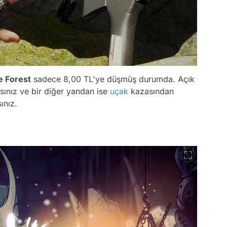
e Forest
sadece 8,00 TL'ye düşmüş durumda. Açık
sınız ve bir diğer yandan ise
uçak
kazasından
ınız.