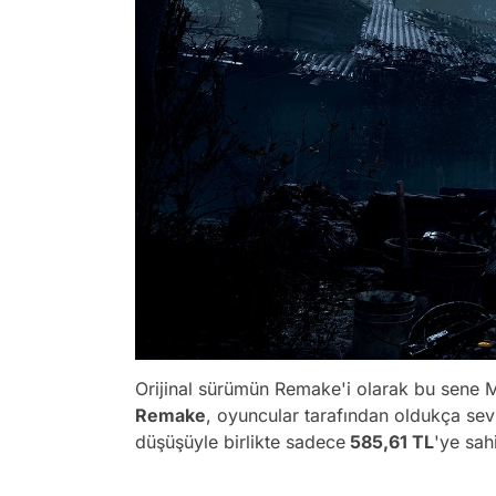
Orijinal sürümün Remake'i olarak bu sene 
Remake
, oyuncular tarafından oldukça sev
düşüşüyle birlikte sadece
585,61 TL
'ye sahi