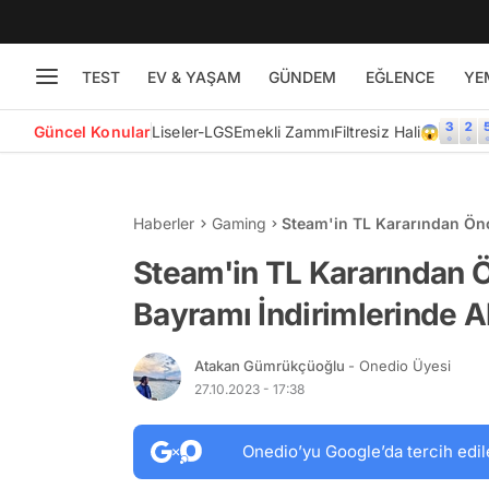
TEST
EV & YAŞAM
GÜNDEM
EĞLENCE
YE
Güncel Konular
Liseler-LGS
Emekli Zammı
Filtresiz Hali😱
Haberler
Gaming
Steam'in TL Kararından Önc
Gereken 10 Oyun
Steam'in TL Kararından Ö
Bayramı İndirimlerinde 
Atakan Gümrükçüoğlu
- Onedio Üyesi
27.10.2023 - 17:38
Onedio’yu Google’da tercih edil