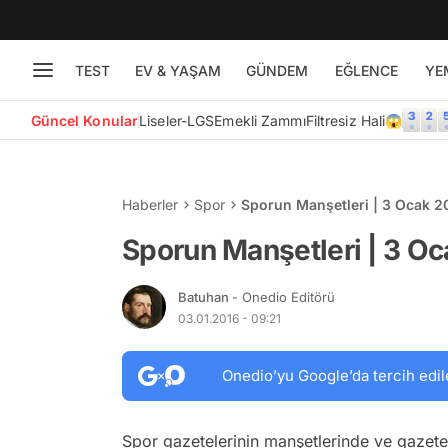
TEST
EV & YAŞAM
GÜNDEM
EĞLENCE
YE
Güncel Konular
Liseler-LGS
Emekli Zammı
Filtresiz Hali😱
Haberler
Spor
Sporun Manşetleri | 3 Ocak 2
Sporun Manşetleri | 3 O
Batuhan
- Onedio Editörü
03.01.2016 - 09:21
Onedio’yu Google’da tercih edil
Spor gazetelerinin manşetlerinde ve gazete