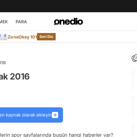
MEK
PARA
ZoneOkey 101
Seri Diz
016
cak 2016
en kaynak olarak ekleyin
lerin spor sayfalarında bugün hangi haberler var?