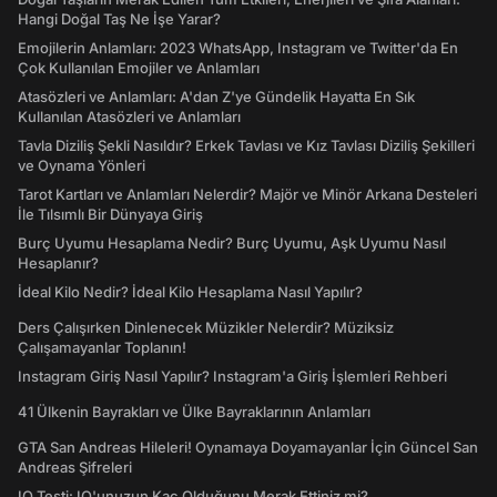
Hangi Doğal Taş Ne İşe Yarar?
Emojilerin Anlamları: 2023 WhatsApp, Instagram ve Twitter'da En
Çok Kullanılan Emojiler ve Anlamları
Atasözleri ve Anlamları: A'dan Z'ye Gündelik Hayatta En Sık
Kullanılan Atasözleri ve Anlamları
Tavla Diziliş Şekli Nasıldır? Erkek Tavlası ve Kız Tavlası Diziliş Şekilleri
ve Oynama Yönleri
Tarot Kartları ve Anlamları Nelerdir? Majör ve Minör Arkana Desteleri
İle Tılsımlı Bir Dünyaya Giriş
Burç Uyumu Hesaplama Nedir? Burç Uyumu, Aşk Uyumu Nasıl
Hesaplanır?
İdeal Kilo Nedir? İdeal Kilo Hesaplama Nasıl Yapılır?
Ders Çalışırken Dinlenecek Müzikler Nelerdir? Müziksiz
Çalışamayanlar Toplanın!
Instagram Giriş Nasıl Yapılır? Instagram'a Giriş İşlemleri Rehberi
41 Ülkenin Bayrakları ve Ülke Bayraklarının Anlamları
GTA San Andreas Hileleri! Oynamaya Doyamayanlar İçin Güncel San
Andreas Şifreleri
IQ Testi: IQ'unuzun Kaç Olduğunu Merak Ettiniz mi?