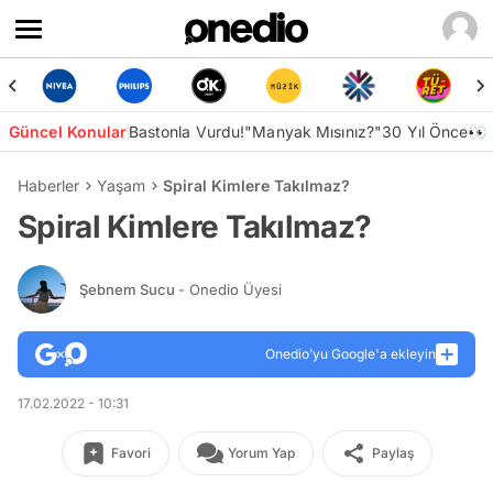
Güncel Konular
Bastonla Vurdu!
"Manyak Mısınız?"
30 Yıl Önce👀
Haberler
Yaşam
Spiral Kimlere Takılmaz?
Spiral Kimlere Takılmaz?
Şebnem Sucu
- Onedio Üyesi
Onedio’yu Google'a ekleyin
17.02.2022 - 10:31
Favori
Yorum Yap
Paylaş