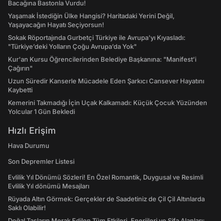
Bacağına Bastonla Vurdu!
Yaşamak İstediğin Ülke Hangisi? Haritadaki Yerini Değil,
Yaşayacağın Hayatı Seçiyorsun!
Sokak Röportajında Gurbetçi Türkiye ile Avrupa'yı Kıyasladı:
"Türkiye’deki Yolların Çoğu Avrupa’da Yok"
Kur'an Kursu Öğrencilerinden Belediye Başkanına: "Manifest’i
Çağırın"
Uzun Süredir Kanserle Mücadele Eden Şarkıcı Cansever Hayatını
Kaybetti
Kemerini Takmadığı İçin Uçak Kalkamadı: Küçük Çocuk Yüzünden
Yolcular 1 Gün Bekledi
Hızlı Erişim
Hava Durumu
Son Depremler Listesi
Evlilik Yıl Dönümü Sözleri! En Özel Romantik, Duygusal ve Resimli
Evlilik Yıl dönümü Mesajları
Rüyada Altın Görmek: Gerçekler de Saadetiniz de Çil Çil Altınlarda
Saklı Olabilir!
Doğal Taşların Merak Edilen Tüm Etkileri, Enerjileri ve Şifa Alanları: