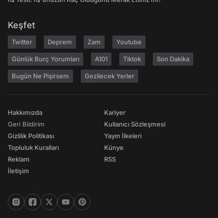
Keşfet
Twitter
Deprem
Zam
Youtube
Günlük Burç Yorumları
A101
Tiktok
Son Dakika
Bugün Ne Pişirsem
Gezilecek Yerler
Hakkımızda
Kariyer
Geri Bildirim
Kullanıcı Sözleşmesi
Gizlilik Politikası
Yayın İlkeleri
Topluluk Kuralları
Künye
Reklam
RSS
İletişim