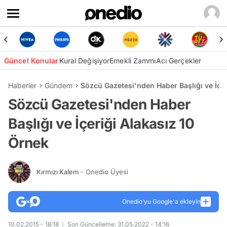
Güncel Konular
Kural Değişiyor
Emekli Zammı
Acı Gerçekler
Haberler
Gündem
Sözcü Gazetesi'nden Haber Başlığı ve İçer
Sözcü Gazetesi'nden Haber
Başlığı ve İçeriği Alakasız 10
Örnek
Kırmızı Kalem
- Onedio Üyesi
Onedio’yu Google'a ekleyin
10.02.2015 - 18:18
Son Güncelleme: 31.05.2022 - 14:16