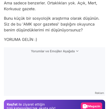
Ama sadece benzerler. Ortaklıkları yok. Açık, Mert,
Korkusuz gazete.
Bunu küçük bir sosyolojik araştırma olarak düşünün.
Siz de bu 'AMK spor gazetesi' başlığını okuyunca
benim düşündüklerimi mi düşünüyorsunuz?
YORUMA GELİN :)
Yorumlar ve Emojiler Aşağıda
Video
Test
Gündem
Reklam
Magazin
Keşfet
ile ziyaret ettiğin
Video
tüm kategorileri tek akışta gör!