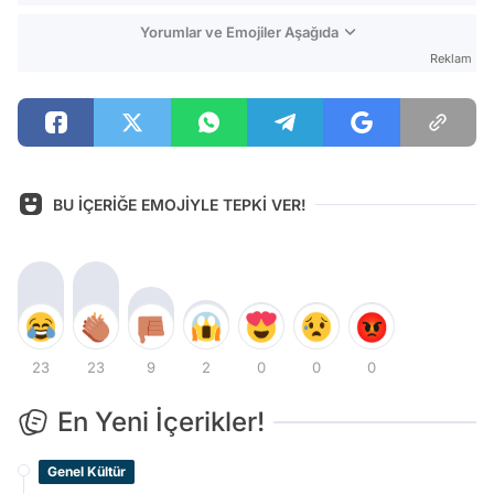
Yorumlar ve Emojiler Aşağıda
Reklam
BU İÇERİĞE EMOJİYLE TEPKİ VER!
23
23
9
2
0
0
0
En Yeni İçerikler!
Genel Kültür