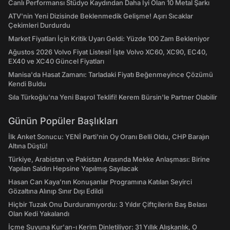
Canlı Performansı Stüdyo Kaydından Daha İyi Olan 10 Metal Şarkı
ATV'nin Yeni Dizisinde Beklenmedik Gelişme! Aşırı Sıcaklar
Çekimleri Durdurdu
Market Fiyatları İçin Kritik Uyarı Geldi: Yüzde 100 Zam Bekleniyor
Ağustos 2026 Volvo Fiyat Listesi! İşte Volvo XC60, XC90, EC40,
EX40 ve XC40 Güncel Fiyatları
Manisa'da Hasat Zamanı: Tarladaki Fiyatı Beğenmeyince Çözümü
Kendi Buldu
Sıla Türkoğlu'na Yeni Başrol Teklifi! Kerem Bürsin'le Partner Olabilir
Günün Popüler Başlıkları
İlk Anket Sonucu: YENİ Parti'nin Oy Oranı Belli Oldu, CHP Barajın
Altına Düştü!
Türkiye, Arabistan ve Pakistan Arasında Mekke Anlaşması: Birine
Yapılan Saldırı Hepsine Yapılmış Sayılacak
Hasan Can Kaya’nın Konuşanlar Programına Katılan Seyirci
Gözaltına Alınıp Sınır Dışı Edildi
Hiçbir Tuzak Onu Durduramıyordu: 3 Yıldır Çiftçilerin Baş Belası
Olan Kedi Yakalandı
İçme Suyuna Kur'an-ı Kerim Dinletiliyor: 31 Yıllık Alışkanlık, O