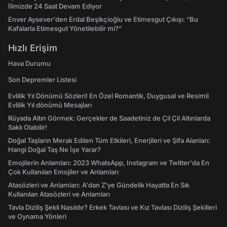
İlimizde 24 Saat Devam Ediyor
Enver Aysever'den Erdal Beşikçioğlu ve Etimesgut Çıkışı: “Bu
Kafalarla Etimesgut Yönetilebilir mi?”
Hızlı Erişim
Hava Durumu
Son Depremler Listesi
Evlilik Yıl Dönümü Sözleri! En Özel Romantik, Duygusal ve Resimli
Evlilik Yıl dönümü Mesajları
Rüyada Altın Görmek: Gerçekler de Saadetiniz de Çil Çil Altınlarda
Saklı Olabilir!
Doğal Taşların Merak Edilen Tüm Etkileri, Enerjileri ve Şifa Alanları:
Hangi Doğal Taş Ne İşe Yarar?
Emojilerin Anlamları: 2023 WhatsApp, Instagram ve Twitter'da En
Çok Kullanılan Emojiler ve Anlamları
Atasözleri ve Anlamları: A'dan Z'ye Gündelik Hayatta En Sık
Kullanılan Atasözleri ve Anlamları
Tavla Diziliş Şekli Nasıldır? Erkek Tavlası ve Kız Tavlası Diziliş Şekilleri
ve Oynama Yönleri