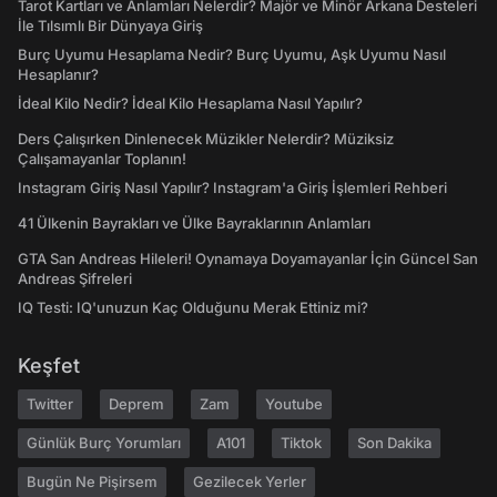
Tarot Kartları ve Anlamları Nelerdir? Majör ve Minör Arkana Desteleri
İle Tılsımlı Bir Dünyaya Giriş
Burç Uyumu Hesaplama Nedir? Burç Uyumu, Aşk Uyumu Nasıl
Hesaplanır?
İdeal Kilo Nedir? İdeal Kilo Hesaplama Nasıl Yapılır?
Ders Çalışırken Dinlenecek Müzikler Nelerdir? Müziksiz
Çalışamayanlar Toplanın!
Instagram Giriş Nasıl Yapılır? Instagram'a Giriş İşlemleri Rehberi
41 Ülkenin Bayrakları ve Ülke Bayraklarının Anlamları
GTA San Andreas Hileleri! Oynamaya Doyamayanlar İçin Güncel San
Andreas Şifreleri
IQ Testi: IQ'unuzun Kaç Olduğunu Merak Ettiniz mi?
Keşfet
Twitter
Deprem
Zam
Youtube
Günlük Burç Yorumları
A101
Tiktok
Son Dakika
Bugün Ne Pişirsem
Gezilecek Yerler