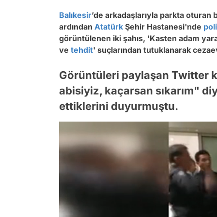
Balıkesir
’de arkadaşlarıyla parkta oturan 
ardından
Atatürk
Şehir Hastanesi'nde
pol
görüntülenen iki şahıs, 'Kasten adam ya
ve
tehdit
' suçlarından tutuklanarak cezae
Görüntüleri paylaşan Twitter ku
abisiyiz, kaçarsan sıkarım" di
ettiklerini duyurmuştu.