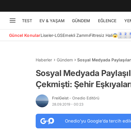
TEST
EV & YAŞAM
GÜNDEM
EĞLENCE
YE
Güncel Konular
Liseler-LGS
Emekli Zammı
Filtresiz Hali😱
Haberler
Gündem
Sosyal Medyada Paylaşılan
Tutuklandı
Sosyal Medyada Paylaşıl
Çekmişti: Şehir Eşkıyalar
FreiGeist
- Onedio Editörü
28.09.2019 - 00:23
Onedio’yu Google’da tercih edil