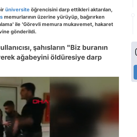
bir
üniversite
öğrencisini darp ettikleri aktarılan,
is
memurlarının üzerine yürüyüp, bağırırken
ralama' ile 'Görevli memura mukavemet, hakaret
vine gönderildi.
llanıcısı, şahısların "Biz buranın
yerek ağabeyini öldüresiye darp