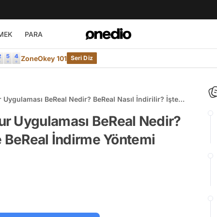
MEK
PARA
ZoneOkey 101
Seri Diz
ygulaması BeReal Nedir? BeReal Nasıl İndirilir? İşte
ur Uygulaması BeReal Nedir?
şte BeReal İndirme Yöntemi