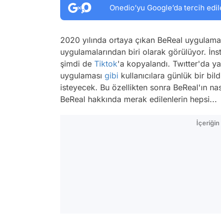
Onedio’yu Google’da tercih edil
2020 yılında ortaya çıkan BeReal uygulama
uygulamalarından biri olarak görülüyor. İn
şimdi de
Tiktok
'a kopyalandı. Twıtter'da ya
uygulaması
gibi
kullanıcılara günlük bir bil
isteyecek. Bu özellikten sonra BeReal'ın nas
BeReal hakkında merak edilenlerin hepsi...
İçeriği