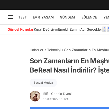
TEST
EV & YAŞAM
GÜNDEM
EĞLENCE
YE
Güncel Konular
Kural Değişiyor
Emekli Zammı
Acı Gerçekler
Haberler
Teknoloji
Son Zamanların En Meşhur U
BeReal İndirme Yöntemi
Son Zamanların En Meşh
BeReal Nasıl İndirilir? İ
Sosyal Medya
Elif
- Onedio Üyesi
16.09.2022 - 13:24