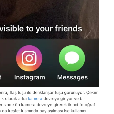
ra, flaş tuşu ile denklanşör tuşu görünüyor. Çekim
lk olarak arka
kamera
devreye giriyor ve bir
çerisinde ön kamera devreye girerek ikinci fotoğraf
a da keşfet kısmında paylaşılması ise kullanıcı