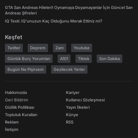
GTA San Andreas Hileleri! Oynamaya Doyamayanlar İçin Güncel San
Andreas Şifreleri
IQ Testi: IQ'unuzun Kaç Olduğunu Merak Ettiniz mi?
Keşfet
Twitter
Deprem
Zam
Youtube
Günlük Burç Yorumları
A101
Tiktok
Son Dakika
Bugün Ne Pişirsem
Gezilecek Yerler
Hakkımızda
Kariyer
Geri Bildirim
Kullanıcı Sözleşmesi
Gizlilik Politikası
Yayın İlkeleri
Topluluk Kuralları
Künye
Reklam
RSS
İletişim