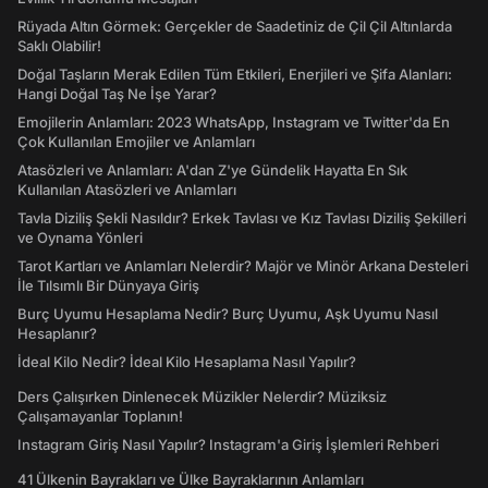
Rüyada Altın Görmek: Gerçekler de Saadetiniz de Çil Çil Altınlarda
Saklı Olabilir!
Doğal Taşların Merak Edilen Tüm Etkileri, Enerjileri ve Şifa Alanları:
Hangi Doğal Taş Ne İşe Yarar?
Emojilerin Anlamları: 2023 WhatsApp, Instagram ve Twitter'da En
Çok Kullanılan Emojiler ve Anlamları
Atasözleri ve Anlamları: A'dan Z'ye Gündelik Hayatta En Sık
Kullanılan Atasözleri ve Anlamları
Tavla Diziliş Şekli Nasıldır? Erkek Tavlası ve Kız Tavlası Diziliş Şekilleri
ve Oynama Yönleri
Tarot Kartları ve Anlamları Nelerdir? Majör ve Minör Arkana Desteleri
İle Tılsımlı Bir Dünyaya Giriş
Burç Uyumu Hesaplama Nedir? Burç Uyumu, Aşk Uyumu Nasıl
Hesaplanır?
İdeal Kilo Nedir? İdeal Kilo Hesaplama Nasıl Yapılır?
Ders Çalışırken Dinlenecek Müzikler Nelerdir? Müziksiz
Çalışamayanlar Toplanın!
Instagram Giriş Nasıl Yapılır? Instagram'a Giriş İşlemleri Rehberi
41 Ülkenin Bayrakları ve Ülke Bayraklarının Anlamları