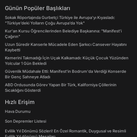
Günün Popüler Başlıkları
Sokak Röportajında Gurbetçi Türkiye ile Avrupa'yı Kıyasladı:
"Türkiye’deki Yolların Çoğu Avrupa’da Yok"
Kur'an Kursu Öğrencilerinden Belediye Başkanına: "Manifest’i
Çağırın"
Uzun Süredir Kanserle Mücadele Eden Şarkıcı Cansever Hayatını
Kaybetti
Kemerini Takmadığı İçin Uçak Kalkamadı: Küçük Çocuk Yüzünden
Yolcular 1 Gün Bekledi
Güvenlik Müdahale Etti: Manifest'in Bodrum'da Verdiği Konserde
Bir Genç Sahneye Atladı
ABD Ordusunda Görev Yapan Bir Türk, Kaliforniya Çöllerinin
Sıcaklığını Gösterdi
Hızlı Erişim
Hava Durumu
Son Depremler Listesi
Evlilik Yıl Dönümü Sözleri! En Özel Romantik, Duygusal ve Resimli
Evlilik Yıl dönümü Mesajları