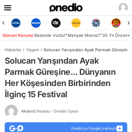
Güncel Konular
Bastonla Vurdu!
"Manyak Mısınız?"
30 Yıl Önce👀
Haberler
Yaşam
Solucan Yarışından Ayak Parmak Güreşine...
Solucan Yarışından Ayak
Parmak Güreşine... Dünyanın
Her Köşesinden Birbirinden
İlginç 15 Festival
Akdeniz İncesu
- Onedio Üyesi
Onedio’yu Google'a ekleyin