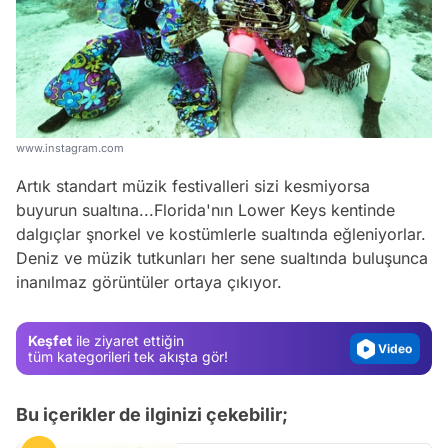
www.instagram.com
Artık standart müzik festivalleri sizi kesmiyorsa
buyurun sualtına...Florida'nın Lower Keys kentinde
Video
dalgıçlar şnorkel ve kostümlerle sualtında eğleniyorlar.
Test
Deniz ve müzik tutkunları her sene sualtında buluşunca
inanılmaz görüntüler ortaya çıkıyor.
Gündem
Magazin
Keşfet
ile ziyaret ettiğin
Video
tüm kategorileri tek akışta gör!
Test
Bu içerikler de ilginizi çekebilir;