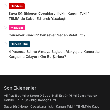
Gündem
Suça Sürüklenen Çocuklara İlişkin Kanun Teklifi
TBMM'de Kabul Edilerek Yasalaştı
Magazin
Cansever Kimdir? Cansever Neden Vefat Etti?
Genel Kültür
4 Yaşında Sahne Almaya Başladı, Makyajsız Kameralar
Karşısına Çıkıyor: Kim Bu Şarkıcı?
Son Eklenenler
Ali Rıza Bey Yıllar Sonra O Evde! Halil Ergün 16 Yıl Sonra Yaprak
Dökümü'nün Çekildiği Konağa Gitti
Suça Sürüklenen Çocuklara İlişkin Kanun Teklifi TBMM'de Kabul