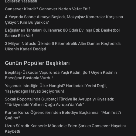
Edilerek Yasalaştı
Cansever Kimdir? Cansever Neden Vefat Etti?
4 Yaşında Sahne Almaya Başladı, Makyajsız Kameralar Karşısına
Çıkıyor: Kim Bu Şarkıcı?
Bağışlanan Tahtaları Kullanarak 80 Odalı Ev İnşa Etti: Basketbol
Sahası Bile Var!
3 Milyon Nüfuslu Ülkede 6 Kilometrelik Altın Damarı Keşfedildi:
Ülkenin Kaderi Değişti
Günün Popüler Başlıkları
Beşiktaş-Üsküdar Vapurunda Yaşlı Kadın, Şort Giyen Kadının
Bacağına Bastonla Vurdu!
Yaşamak İstediğin Ülke Hangisi? Haritadaki Yerini Değil,
Yaşayacağın Hayatı Seçiyorsun!
Sokak Röportajında Gurbetçi Türkiye ile Avrupa'yı Kıyasladı:
"Türkiye’deki Yolların Çoğu Avrupa’da Yok"
Kur'an Kursu Öğrencilerinden Belediye Başkanına: "Manifest’i
Çağırın"
Uzun Süredir Kanserle Mücadele Eden Şarkıcı Cansever Hayatını
Kaybetti