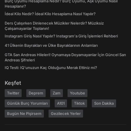
Burç Uyumu Hesaplama Nedir? Burç Uyumu, Aşk Uyumu Nasıl
Hesaplanır?
İdeal Kilo Nedir? İdeal Kilo Hesaplama Nasıl Yapılır?
Ders Çalışırken Dinlenecek Müzikler Nelerdir? Müziksiz
Çalışamayanlar Toplanın!
Instagram Giriş Nasıl Yapılır? Instagram'a Giriş İşlemleri Rehberi
41 Ülkenin Bayrakları ve Ülke Bayraklarının Anlamları
GTA San Andreas Hileleri! Oynamaya Doyamayanlar İçin Güncel San
Andreas Şifreleri
IQ Testi: IQ'unuzun Kaç Olduğunu Merak Ettiniz mi?
Keşfet
Twitter
Deprem
Zam
Youtube
Günlük Burç Yorumları
A101
Tiktok
Son Dakika
Bugün Ne Pişirsem
Gezilecek Yerler