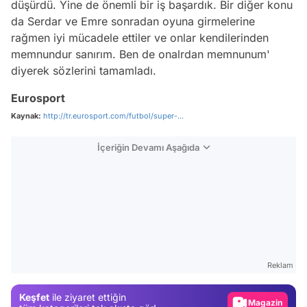
düşürdü. Yine de önemli bir iş başardık. Bir diğer konu
da Serdar ve Emre sonradan oyuna girmelerine
rağmen iyi mücadele ettiler ve onlar kendilerinden
memnundur sanırım. Ben de onalrdan memnunum'
diyerek sözlerini tamamladı.
Eurosport
Kaynak:
http://tr.eurosport.com/futbol/super-...
İçeriğin Devamı Aşağıda
Video
Test
Reklam
Gündem
Keşfet
ile ziyaret ettiğin
Magazin