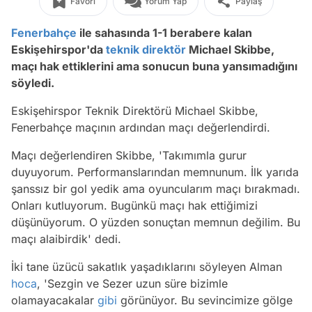
Favori
Yorum Yap
Paylaş
Fenerbahçe
ile sahasında 1-1 berabere kalan
Eskişehirspor'da
teknik direktör
Michael Skibbe,
maçı hak ettiklerini ama sonucun buna yansımadığını
söyledi.
Eskişehirspor Teknik Direktörü Michael Skibbe,
Fenerbahçe maçının ardından maçı değerlendirdi.
Maçı değerlendiren Skibbe, 'Takımımla gurur
duyuyorum. Performanslarından memnunum. İlk yarıda
şanssız bir gol yedik ama oyuncularım maçı bırakmadı.
Onları kutluyorum. Bugünkü maçı hak ettiğimizi
düşünüyorum. O yüzden sonuçtan memnun değilim. Bu
maçı alaibirdik' dedi.
İki tane üzücü sakatlık yaşadıklarını söyleyen Alman
hoca
, 'Sezgin ve Sezer uzun süre bizimle
olamayacakalar
gibi
görünüyor. Bu sevincimize gölge