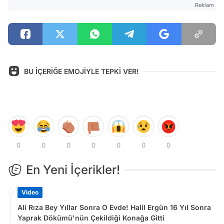
Reklam
BU İÇERİĞE EMOJİYLE TEPKİ VER!
0
0
0
0
0
0
0
En Yeni İçerikler!
Video
Ali Rıza Bey Yıllar Sonra O Evde! Halil Ergün 16 Yıl Sonra
Yaprak Dökümü'nün Çekildiği Konağa Gitti