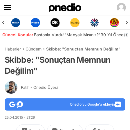
Güncel Konular
Bastonla Vurdu!
"Manyak Mısınız?"
30 Yıl Önce👀
Haberler
Gündem
Skibbe: "Sonuçtan Memnun Değilim"
Skibbe: "Sonuçtan Memnun
Değilim"
Fatih
- Onedio Üyesi
Onedio’yu Google'a ekleyin
25.04.2015 - 21:29