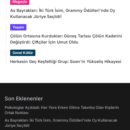
Magazin
As Bayrakları: İki Türk İsim, Grammy Ödülleri'nde Oy
Kullanacak Jüriye Seçildi!
Yaşam
Çölün Ortasına Kurdukları Güneş Tarlası Çölün Kaderini
Değiştirdi: Çiftçiler İçin Umut Oldu
Genel Kültür
Herkesin Geç Keşfettiği Grup: Soen'in Yükseliş Hikayesi
Son Eklenenler
Psikologlar Açıkladı: Her Yere Erken Gitme Takıntısı Olan Kişilerin
Ortak Noktası
As Bayrakları: İki Türk İsim, Grammy Ödülleri'nde Oy Kullanacak
Jüriye Seçildi!