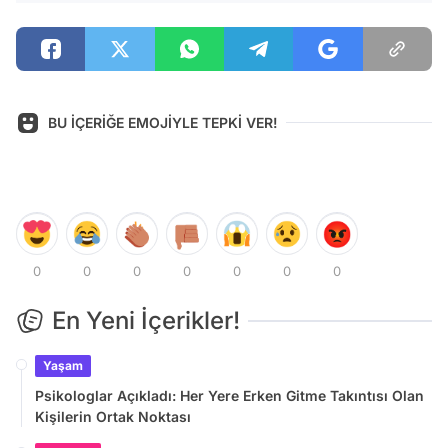
BU İÇERİĞE EMOJİYLE TEPKİ VER!
0
0
0
0
0
0
0
En Yeni İçerikler!
Yaşam
Psikologlar Açıkladı: Her Yere Erken Gitme Takıntısı Olan
Kişilerin Ortak Noktası