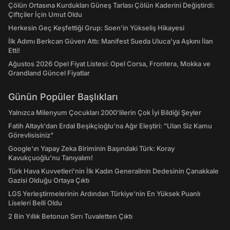
Çölün Ortasına Kurdukları Güneş Tarlası Çölün Kaderini Değiştirdi:
Çiftçiler İçin Umut Oldu
Herkesin Geç Keşfettiği Grup: Soen'in Yükseliş Hikayesi
İlk Adımı Berkcan Güven Attı: Manifest Sueda Uluca'ya Aşkını İlan
Etti!
Ağustos 2026 Opel Fiyat Listesi: Opel Corsa, Frontera, Mokka ve
Grandland Güncel Fiyatlar
Günün Popüler Başlıkları
Yalnızca Milenyum Çocukları 2000'lilerin Çok İyi Bildiği Şeyler
Fatih Altaylı'dan Erdal Beşikçioğlu'na Ağır Eleştiri: "Ulan Siz Kamu
Görevlisisiniz"
Google'ın Yapay Zeka Biriminin Başındaki Türk: Koray
Kavukçuoğlu'nu Tanıyalım!
Türk Hava Kuvvetleri'nin İlk Kadın Generalinin Dedesinin Çanakkale
Gazisi Olduğu Ortaya Çıktı
LGS Yerleştirmelerinin Ardından Türkiye'nin En Yüksek Puanlı
Liseleri Belli Oldu
2 Bin Yıllık Betonun Sırrı Tuvaletten Çıktı