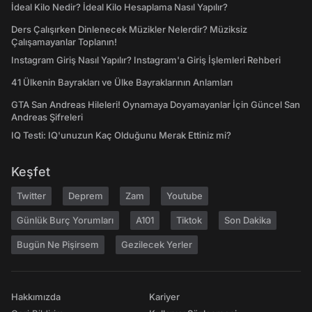
İdeal Kilo Nedir? İdeal Kilo Hesaplama Nasıl Yapılır?
Ders Çalışırken Dinlenecek Müzikler Nelerdir? Müziksiz
Çalışamayanlar Toplanın!
Instagram Giriş Nasıl Yapılır? Instagram'a Giriş İşlemleri Rehberi
41 Ülkenin Bayrakları ve Ülke Bayraklarının Anlamları
GTA San Andreas Hileleri! Oynamaya Doyamayanlar İçin Güncel San
Andreas Şifreleri
IQ Testi: IQ'unuzun Kaç Olduğunu Merak Ettiniz mi?
Keşfet
Twitter
Deprem
Zam
Youtube
Günlük Burç Yorumları
A101
Tiktok
Son Dakika
Bugün Ne Pişirsem
Gezilecek Yerler
Hakkımızda
Kariyer