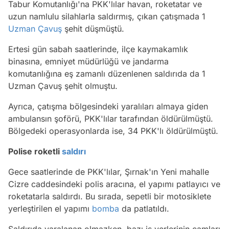
Tabur Komutanlığı'na PKK'lılar havan, roketatar ve
uzun namlulu silahlarla saldırmış, çıkan çatışmada 1
Uzman Çavuş
şehit düşmüştü.
Ertesi gün sabah saatlerinde, ilçe kaymakamlık
binasına, emniyet müdürlüğü ve jandarma
komutanlığına eş zamanlı düzenlenen saldırıda da 1
Uzman Çavuş şehit olmuştu.
Ayrıca, çatışma bölgesindeki yaralıları almaya giden
ambulansın şoförü, PKK'lılar tarafından öldürülmüştü.
Bölgedeki operasyonlarda ise, 34 PKK'lı öldürülmüştü.
Polise roketli
saldırı
Gece saatlerinde de PKK'lılar, Şırnak'ın Yeni mahalle
Cizre caddesindeki polis aracına, el yapımı patlayıcı ve
roketatarla saldırdı. Bu sırada, sepetli bir motosiklete
yerleştirilen el yapımı
bomba
da patlatıldı.
Saldırıda yaralanan olmazken, bazı iş yerlerinin camları