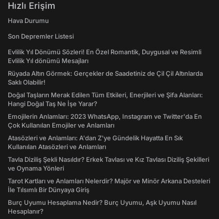
Hızlı Erişim
Hava Durumu
Son Depremler Listesi
Evlilik Yıl Dönümü Sözleri! En Özel Romantik, Duygusal ve Resimli
Evlilik Yıl dönümü Mesajları
Rüyada Altın Görmek: Gerçekler de Saadetiniz de Çil Çil Altınlarda
Saklı Olabilir!
Doğal Taşların Merak Edilen Tüm Etkileri, Enerjileri ve Şifa Alanları:
Hangi Doğal Taş Ne İşe Yarar?
Emojilerin Anlamları: 2023 WhatsApp, Instagram ve Twitter'da En
Çok Kullanılan Emojiler ve Anlamları
Atasözleri ve Anlamları: A'dan Z'ye Gündelik Hayatta En Sık
Kullanılan Atasözleri ve Anlamları
Tavla Diziliş Şekli Nasıldır? Erkek Tavlası ve Kız Tavlası Diziliş Şekilleri
ve Oynama Yönleri
Tarot Kartları ve Anlamları Nelerdir? Majör ve Minör Arkana Desteleri
İle Tılsımlı Bir Dünyaya Giriş
Burç Uyumu Hesaplama Nedir? Burç Uyumu, Aşk Uyumu Nasıl
Hesaplanır?