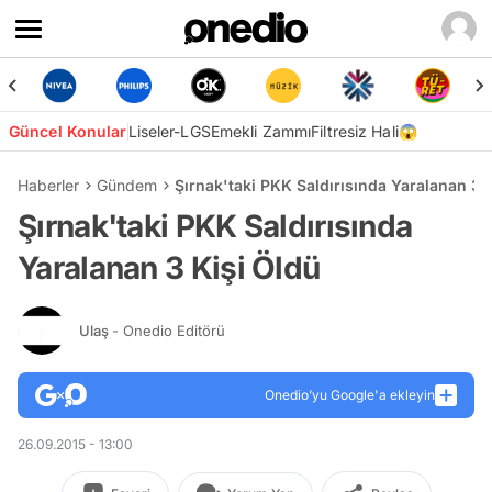
Güncel Konular
Liseler-LGS
Emekli Zammı
Filtresiz Hali😱
Haberler
Gündem
Şırnak'taki PKK Saldırısında Yaralanan 3 
Şırnak'taki PKK Saldırısında
Yaralanan 3 Kişi Öldü
Ulaş
- Onedio Editörü
Onedio’yu Google'a ekleyin
26.09.2015 - 13:00