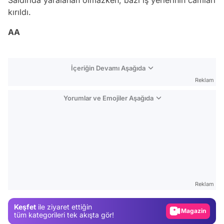
kırıldı.
AA
İçeriğin Devamı Aşağıda
Reklam
Yorumlar ve Emojiler Aşağıda
Video
Test
Reklam
Gündem
Keşfet
ile ziyaret ettiğin
Magazin
tüm kategorileri tek akışta gör!