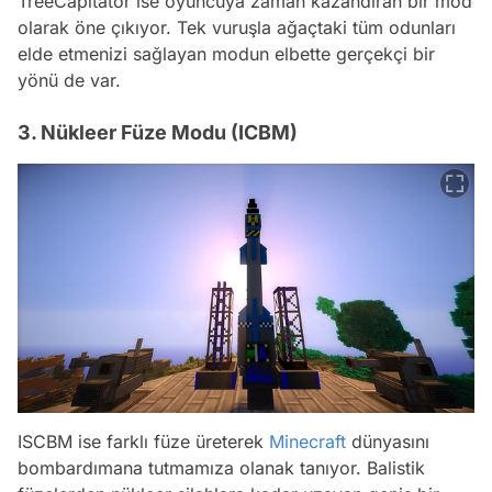
TreeCapitator ise oyuncuya zaman kazandıran bir mod
olarak öne çıkıyor. Tek vuruşla ağaçtaki tüm odunları
elde etmenizi sağlayan modun elbette gerçekçi bir
yönü de var.
3. Nükleer Füze Modu (ICBM)
ISCBM ise farklı füze üreterek
Minecraft
dünyasını
bombardımana tutmamıza olanak tanıyor. Balistik