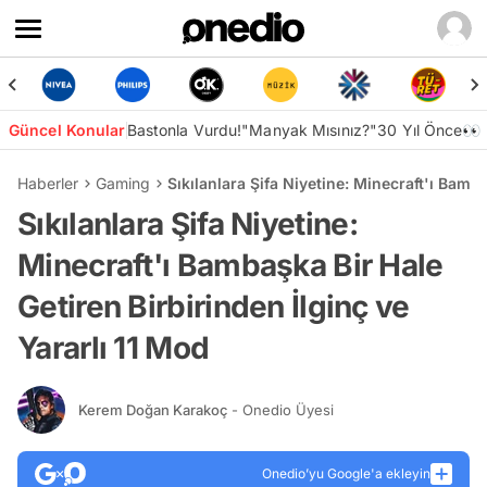
Güncel Konular
Bastonla Vurdu!
"Manyak Mısınız?"
30 Yıl Önce👀
Haberler
Gaming
Sıkılanlara Şifa Niyetine: Minecraft'ı Bamba
Sıkılanlara Şifa Niyetine:
Minecraft'ı Bambaşka Bir Hale
Getiren Birbirinden İlginç ve
Yararlı 11 Mod
Kerem Doğan Karakoç
- Onedio Üyesi
Onedio’yu Google'a ekleyin