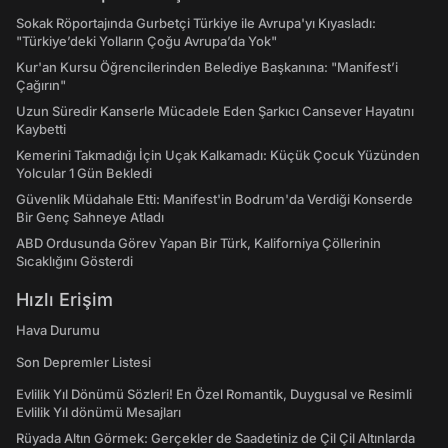
Sokak Röportajında Gurbetçi Türkiye ile Avrupa'yı Kıyasladı:
"Türkiye’deki Yolların Çoğu Avrupa’da Yok"
Kur'an Kursu Öğrencilerinden Belediye Başkanına: "Manifest’i
Çağırın"
Uzun Süredir Kanserle Mücadele Eden Şarkıcı Cansever Hayatını
Kaybetti
Kemerini Takmadığı İçin Uçak Kalkamadı: Küçük Çocuk Yüzünden
Yolcular 1 Gün Bekledi
Güvenlik Müdahale Etti: Manifest'in Bodrum'da Verdiği Konserde
Bir Genç Sahneye Atladı
ABD Ordusunda Görev Yapan Bir Türk, Kaliforniya Çöllerinin
Sıcaklığını Gösterdi
Hızlı Erişim
Hava Durumu
Son Depremler Listesi
Evlilik Yıl Dönümü Sözleri! En Özel Romantik, Duygusal ve Resimli
Evlilik Yıl dönümü Mesajları
Rüyada Altın Görmek: Gerçekler de Saadetiniz de Çil Çil Altınlarda