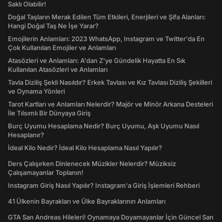
Saklı Olabilir!
Doğal Taşların Merak Edilen Tüm Etkileri, Enerjileri ve Şifa Alanları:
Hangi Doğal Taş Ne İşe Yarar?
Emojilerin Anlamları: 2023 WhatsApp, Instagram ve Twitter'da En
Çok Kullanılan Emojiler ve Anlamları
Atasözleri ve Anlamları: A'dan Z'ye Gündelik Hayatta En Sık
Kullanılan Atasözleri ve Anlamları
Tavla Diziliş Şekli Nasıldır? Erkek Tavlası ve Kız Tavlası Diziliş Şekilleri
ve Oynama Yönleri
Tarot Kartları ve Anlamları Nelerdir? Majör ve Minör Arkana Desteleri
İle Tılsımlı Bir Dünyaya Giriş
Burç Uyumu Hesaplama Nedir? Burç Uyumu, Aşk Uyumu Nasıl
Hesaplanır?
İdeal Kilo Nedir? İdeal Kilo Hesaplama Nasıl Yapılır?
Ders Çalışırken Dinlenecek Müzikler Nelerdir? Müziksiz
Çalışamayanlar Toplanın!
Instagram Giriş Nasıl Yapılır? Instagram'a Giriş İşlemleri Rehberi
41 Ülkenin Bayrakları ve Ülke Bayraklarının Anlamları
GTA San Andreas Hileleri! Oynamaya Doyamayanlar İçin Güncel San