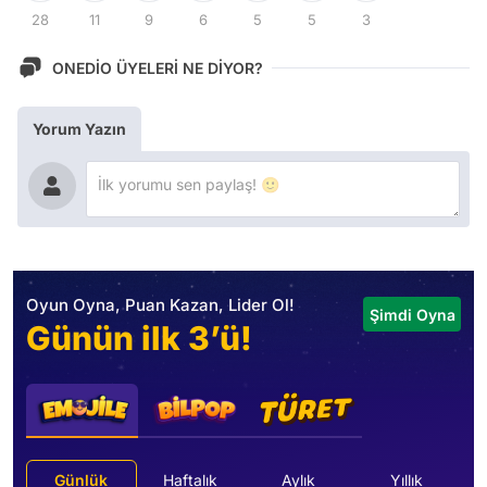
28
11
9
6
5
5
3
ONEDİO ÜYELERİ NE DİYOR?
Yorum Yazın
Oyun Oyna, Puan Kazan, Lider Ol!
Şimdi Oyna
Günün ilk 3’ü!
Günlük
Haftalık
Aylık
Yıllık