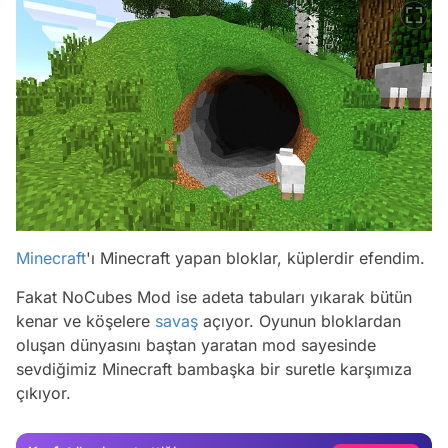
Minecraft
'ı Minecraft yapan bloklar, küplerdir efendim.
Fakat NoCubes Mod ise adeta tabuları yıkarak bütün
kenar ve köşelere
savaş
açıyor. Oyunun bloklardan
Video
oluşan dünyasını baştan yaratan mod sayesinde
Test
sevdiğimiz Minecraft bambaşka bir suretle karşımıza
çıkıyor.
Gündem
Magazin