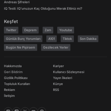
Andreas Şifreleri
IQ Testi: IQ'unuzun Kaç Olduğunu Merak Ettiniz mi?
Keşfet
Twitter
Deprem
Zam
Youtube
Günlük Burç Yorumları
A101
Tiktok
Son Dakika
Bugün Ne Pişirsem
Gezilecek Yerler
Hakkımızda
Kariyer
Geri Bildirim
Kullanıcı Sözleşmesi
Gizlilik Politikası
Yayın İlkeleri
Topluluk Kuralları
Künye
Reklam
RSS
İletişim