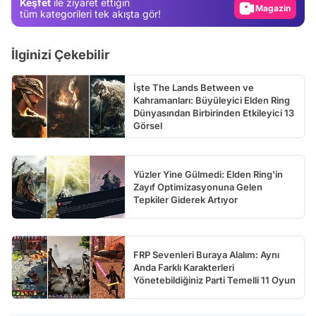
Keşfet
ile ziyaret ettiğin
Video
tüm kategorileri tek akışta gör!
Test
İlginizi Çekebilir
İşte The Lands Between ve
Kahramanları: Büyüleyici Elden Ring
Dünyasından Birbirinden Etkileyici 13
Görsel
Yüzler Yine Gülmedi: Elden Ring'in
Zayıf Optimizasyonuna Gelen
Tepkiler Giderek Artıyor
FRP Sevenleri Buraya Alalım: Aynı
Anda Farklı Karakterleri
Yönetebildiğiniz Parti Temelli 11 Oyun