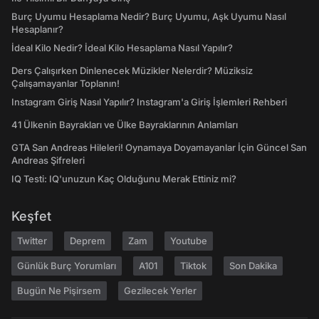
Burç Uyumu Hesaplama Nedir? Burç Uyumu, Aşk Uyumu Nasıl
Hesaplanır?
İdeal Kilo Nedir? İdeal Kilo Hesaplama Nasıl Yapılır?
Ders Çalışırken Dinlenecek Müzikler Nelerdir? Müziksiz
Çalışamayanlar Toplanın!
Instagram Giriş Nasıl Yapılır? Instagram'a Giriş İşlemleri Rehberi
41 Ülkenin Bayrakları ve Ülke Bayraklarının Anlamları
GTA San Andreas Hileleri! Oynamaya Doyamayanlar İçin Güncel San
Andreas Şifreleri
IQ Testi: IQ'unuzun Kaç Olduğunu Merak Ettiniz mi?
Keşfet
Twitter
Deprem
Zam
Youtube
Günlük Burç Yorumları
A101
Tiktok
Son Dakika
Bugün Ne Pişirsem
Gezilecek Yerler