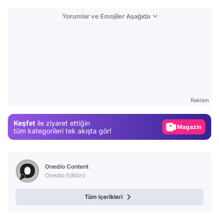
Yorumlar ve Emojiler Aşağıda
Video
Test
Gündem
Reklam
Magazin
Keşfet
ile ziyaret ettiğin
Video
tüm kategorileri tek akışta gör!
Test
Onedio Content
Onedio Editörü
Tüm içerikleri