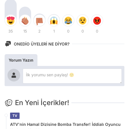
35
15
2
1
0
0
0
ONEDİO ÜYELERİ NE DİYOR?
Yorum Yazın
En Yeni İçerikler!
TV
ATV'nin Hamal Dizisine Bomba Transfer! İddialı Oyuncu