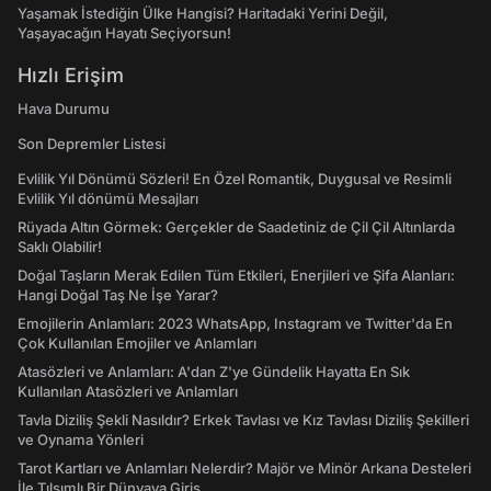
Yaşamak İstediğin Ülke Hangisi? Haritadaki Yerini Değil,
Yaşayacağın Hayatı Seçiyorsun!
Hızlı Erişim
Hava Durumu
Son Depremler Listesi
Evlilik Yıl Dönümü Sözleri! En Özel Romantik, Duygusal ve Resimli
Evlilik Yıl dönümü Mesajları
Rüyada Altın Görmek: Gerçekler de Saadetiniz de Çil Çil Altınlarda
Saklı Olabilir!
Doğal Taşların Merak Edilen Tüm Etkileri, Enerjileri ve Şifa Alanları:
Hangi Doğal Taş Ne İşe Yarar?
Emojilerin Anlamları: 2023 WhatsApp, Instagram ve Twitter'da En
Çok Kullanılan Emojiler ve Anlamları
Atasözleri ve Anlamları: A'dan Z'ye Gündelik Hayatta En Sık
Kullanılan Atasözleri ve Anlamları
Tavla Diziliş Şekli Nasıldır? Erkek Tavlası ve Kız Tavlası Diziliş Şekilleri
ve Oynama Yönleri
Tarot Kartları ve Anlamları Nelerdir? Majör ve Minör Arkana Desteleri
İle Tılsımlı Bir Dünyaya Giriş