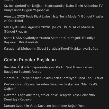
Kızılcık Şerbeti'nin Değişen Kadrosundan Daha 17'nin Akıbetine TV
Dünyasında Bugün Yaşananlar
Ağustos 2026 Tesla Fiyat Listesi! İşte Tesla Model Y Güncel Fiyatları
ve Özellikleri
MG Fiyat Listesi Ağustos 2026! İşte ZS, HS, MG4 ve Marvel R
Güncel Fiyatları
Sahte NASA Kıyafetiyle Yıllarca Astronot Gibi Yaşadı! Belediye
Başkanını Bile Kandırdı
Karadenizli Muhabirin Şivesi Bergüzar Korel'i Kahkahaya Boğdu
Günün Popüler Başlıkları
Beşiktaş-Üsküdar Vapurunda Yaşlı Kadın, Şort Giyen Kadının
Bacağına Bastonla Vurdu!
‘Terörsüz Türkiye Yasası’ Teklifi Adalet Komisyonu'nda Kabul Edildi
Kur'an Kursu Öğrencilerinden Belediye Başkanına: "Manifest’i
Çağırın"
Gazeteci Fatih Atik'ten Çarpıcı İddia: Çerçeve Yasa Selahattin
Demirtaş'ı Kapsıyor
Dursun Özbek'in Veda Davetine Icardi'den Soğuk Yanıt