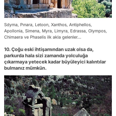
Sdyma, Pınara, Letoon, Xanthos, Antiphellos,
Apollonia, Simena, Myra, Limyra, Edrassa, Olympos,
Chimaera ve Phaselis ilk akla gelenler...
10. Çoğu eski ihtişamından uzak olsa da,
parkurda hala sizi zamanda yolculuğa
çıkarmaya yetecek kadar büyüleyici kalıntılar
bulmanız mümkün.