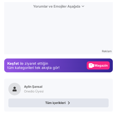
Yorumlar ve Emojiler Aşağıda
Video
Test
Gündem
Reklam
Magazin
Keşfet
ile ziyaret ettiğin
Video
tüm kategorileri tek akışta gör!
Test
Aylin Şansal
Onedio Üyesi
Tüm içerikleri