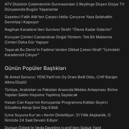
ATV Dizisinin Çekimlerinin Durmasından 2 Reytinge Düşen Diziye TV
Dünyasında Bugün Yaşananlar
Gazeteci Fatih Atik'ten Çarpıcı İddia: Çerçeve Yasa Selahattin
Demirtaş'ı Kapsıyor
Nagihan Karadere'den Survivor İtirafı! "Ölene Kadar Giderim"
Kuruyan Çimleri Canlandıran Doğal Yöntem: Tek Bir Malzeme
Çimleri Daha Gür Yapıyor
Taşacak Bu Deniz'in Fadime'sinden Dikkat Çeken İtiraf! "İçimdeki
Karadenizli Çıkıyor"
Günün Popüler Başlıkları
İlk Anket Sonucu: YENİ Parti'nin Oy Oranı Belli Oldu, CHP Barajın
Altına Düştü!
Türkiye, Arabistan ve Pakistan Arasında Mekke Anlaşması: Birine
Yapılan Saldırı Hepsine Yapılmış Sayılacak
Hasan Can Kaya’nın Konuşanlar Programına Katılan Seyirci
Gözaltına Alınıp Sınır Dışı Edildi
İçme Suyuna Kur'an-ı Kerim Dinletiliyor: 31 Yıllık Alışkanlık, O
İlimizde 24 Saat Devam Ediyor
Dursun Özbek'in Veda Davetine Icardi'den Soğuk Yanıt