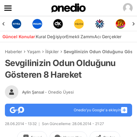
Güncel Konular
Kural Değişiyor
Emekli Zammı
Acı Gerçekler
Haberler
Yaşam
İlişkiler
Sevgilinizin Odun Olduğunu Göste
Sevgilinizin Odun Olduğunu
Gösteren 8 Hareket
Aylin Şansal
- Onedio Üyesi
Onedio’yu Google'a ekleyin
28.06.2014 - 13:32
Son Güncelleme: 28.06.2014 - 21:27