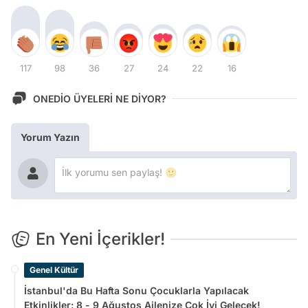
117
98
36
27
24
22
16
ONEDİO ÜYELERİ NE DİYOR?
Yorum Yazın
En Yeni İçerikler!
Genel Kültür
İstanbul'da Bu Hafta Sonu Çocuklarla Yapılacak
Etkinlikler: 8 - 9 Ağustos Ailenize Çok İyi Gelecek!