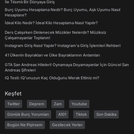
İle Tılsımlı Bir Dünyaya Giriş
Burç Uyumu Hesaplama Nedir? Burç Uyumu, Aşk Uyumu Nasıl
Hesaplanır?
İdeal Kilo Nedir? İdeal Kilo Hesaplama Nasıl Yapılır?
Ders Çalışırken Dinlenecek Müzikler Nelerdir? Müziksiz
Çalışamayanlar Toplanın!
Instagram Giriş Nasıl Yapılır? Instagram'a Giriş İşlemleri Rehberi
41 Ülkenin Bayrakları ve Ülke Bayraklarının Anlamları
GTA San Andreas Hileleri! Oynamaya Doyamayanlar İçin Güncel San
Andreas Şifreleri
IQ Testi: IQ'unuzun Kaç Olduğunu Merak Ettiniz mi?
Keşfet
Twitter
Deprem
Zam
Youtube
Günlük Burç Yorumları
A101
Tiktok
Son Dakika
Bugün Ne Pişirsem
Gezilecek Yerler