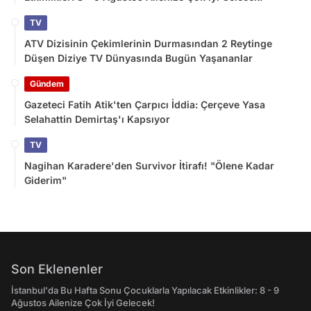
TV
ATV Dizisinin Çekimlerinin Durmasından 2 Reytinge
Düşen Diziye TV Dünyasında Bugün Yaşananlar
Gündem
Gazeteci Fatih Atik'ten Çarpıcı İddia: Çerçeve Yasa
Selahattin Demirtaş'ı Kapsıyor
TV
Nagihan Karadere'den Survivor İtirafı! "Ölene Kadar
Giderim"
Son Eklenenler
İstanbul'da Bu Hafta Sonu Çocuklarla Yapılacak Etkinlikler: 8 - 9
Ağustos Ailenize Çok İyi Gelecek!