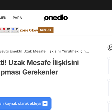
MEK
PARA
Zone Okey
Seri Diz
Sevgi Emekti! Uzak Mesafe İlişkisini Yürütmek İçin
ması Gerekenler
i! Uzak Mesafe İlişkisini
Yapması Gerekenler
en kaynak olarak ekleyin