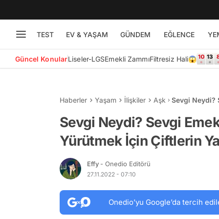
TEST
EV & YAŞAM
GÜNDEM
EĞLENCE
YE
Güncel Konular
Liseler-LGS
Emekli Zammı
Filtresiz Hali😱
Haberler
Yaşam
İlişkiler
Aşk
Sevgi Neydi? 
Çiftlerin Yap
Sevgi Neydi? Sevgi Emekt
Yürütmek İçin Çiftlerin 
Effy
- Onedio Editörü
27.11.2022 - 07:10
Onedio’yu Google’da tercih edil