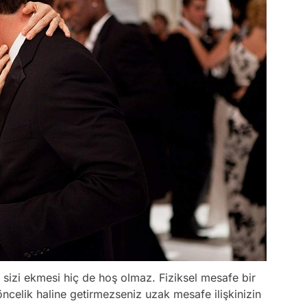
 sizi ekmesi hiç de hoş olmaz. Fiziksel mesafe bir
öncelik haline getirmezseniz uzak mesafe ilişkinizin