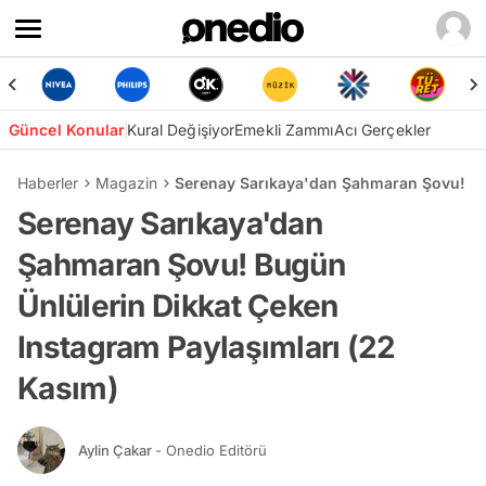
Güncel Konular
Kural Değişiyor
Emekli Zammı
Acı Gerçekler
Haberler
Magazin
Serenay Sarıkaya'dan Şahmaran Şovu! Bug
Serenay Sarıkaya'dan
Şahmaran Şovu! Bugün
Ünlülerin Dikkat Çeken
Instagram Paylaşımları (22
Kasım)
Aylin Çakar
- Onedio Editörü