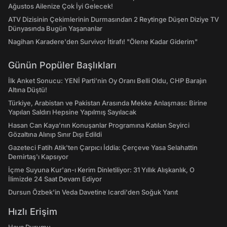
Ağustos Ailenize Çok İyi Gelecek!
ATV Dizisinin Çekimlerinin Durmasından 2 Reytinge Düşen Diziye TV
Dünyasında Bugün Yaşananlar
Nagihan Karadere'den Survivor İtirafı! "Ölene Kadar Giderim"
Günün Popüler Başlıkları
İlk Anket Sonucu: YENİ Parti'nin Oy Oranı Belli Oldu, CHP Barajın
Altına Düştü!
Türkiye, Arabistan ve Pakistan Arasında Mekke Anlaşması: Birine
Yapılan Saldırı Hepsine Yapılmış Sayılacak
Hasan Can Kaya’nın Konuşanlar Programına Katılan Seyirci
Gözaltına Alınıp Sınır Dışı Edildi
Gazeteci Fatih Atik'ten Çarpıcı İddia: Çerçeve Yasa Selahattin
Demirtaş'ı Kapsıyor
İçme Suyuna Kur'an-ı Kerim Dinletiliyor: 31 Yıllık Alışkanlık, O
İlimizde 24 Saat Devam Ediyor
Dursun Özbek'in Veda Davetine Icardi'den Soğuk Yanıt
Hızlı Erişim