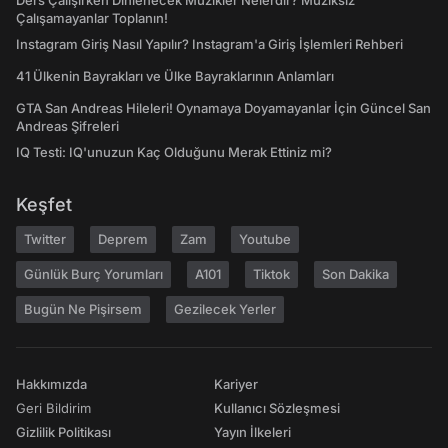
Ders Çalışırken Dinlenecek Müzikler Nelerdir? Müziksiz
Çalışamayanlar Toplanın!
Instagram Giriş Nasıl Yapılır? Instagram'a Giriş İşlemleri Rehberi
41 Ülkenin Bayrakları ve Ülke Bayraklarının Anlamları
GTA San Andreas Hileleri! Oynamaya Doyamayanlar İçin Güncel San
Andreas Şifreleri
IQ Testi: IQ'unuzun Kaç Olduğunu Merak Ettiniz mi?
Keşfet
Twitter
Deprem
Zam
Youtube
Günlük Burç Yorumları
A101
Tiktok
Son Dakika
Bugün Ne Pişirsem
Gezilecek Yerler
Hakkımızda
Kariyer
Geri Bildirim
Kullanıcı Sözleşmesi
Gizlilik Politikası
Yayın İlkeleri