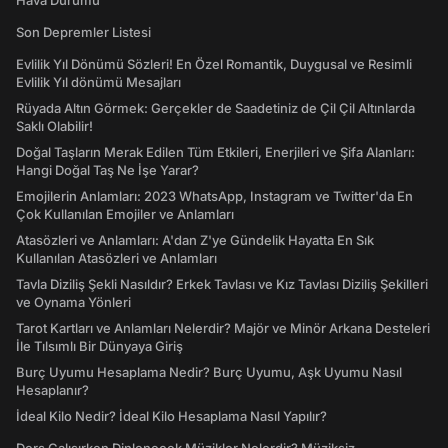
Hava Durumu
Son Depremler Listesi
Evlilik Yıl Dönümü Sözleri! En Özel Romantik, Duygusal ve Resimli
Evlilik Yıl dönümü Mesajları
Rüyada Altın Görmek: Gerçekler de Saadetiniz de Çil Çil Altınlarda
Saklı Olabilir!
Doğal Taşların Merak Edilen Tüm Etkileri, Enerjileri ve Şifa Alanları:
Hangi Doğal Taş Ne İşe Yarar?
Emojilerin Anlamları: 2023 WhatsApp, Instagram ve Twitter'da En
Çok Kullanılan Emojiler ve Anlamları
Atasözleri ve Anlamları: A'dan Z'ye Gündelik Hayatta En Sık
Kullanılan Atasözleri ve Anlamları
Tavla Diziliş Şekli Nasıldır? Erkek Tavlası ve Kız Tavlası Diziliş Şekilleri
ve Oynama Yönleri
Tarot Kartları ve Anlamları Nelerdir? Majör ve Minör Arkana Desteleri
İle Tılsımlı Bir Dünyaya Giriş
Burç Uyumu Hesaplama Nedir? Burç Uyumu, Aşk Uyumu Nasıl
Hesaplanır?
İdeal Kilo Nedir? İdeal Kilo Hesaplama Nasıl Yapılır?