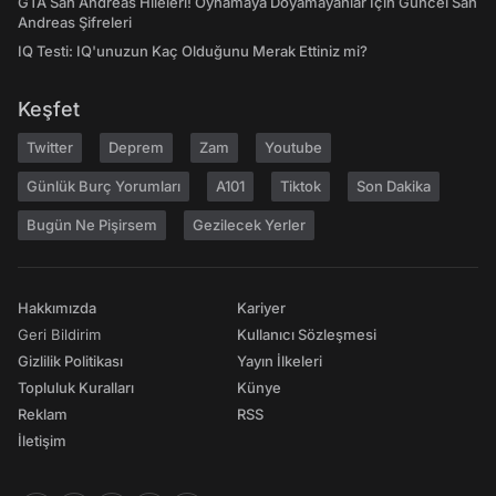
GTA San Andreas Hileleri! Oynamaya Doyamayanlar İçin Güncel San
Andreas Şifreleri
IQ Testi: IQ'unuzun Kaç Olduğunu Merak Ettiniz mi?
Keşfet
Twitter
Deprem
Zam
Youtube
Günlük Burç Yorumları
A101
Tiktok
Son Dakika
Bugün Ne Pişirsem
Gezilecek Yerler
Hakkımızda
Kariyer
Geri Bildirim
Kullanıcı Sözleşmesi
Gizlilik Politikası
Yayın İlkeleri
Topluluk Kuralları
Künye
Reklam
RSS
İletişim