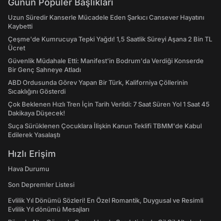
Günün Popüler Başlıkları
Uzun Süredir Kanserle Mücadele Eden Şarkıcı Cansever Hayatını
Kaybetti
Çeşme'de Kumrucuya Tepki Yağdı! 1,5 Saatlik Süreyi Aşana 2 Bin TL
Ücret
Güvenlik Müdahale Etti: Manifest'in Bodrum'da Verdiği Konserde
Bir Genç Sahneye Atladı
ABD Ordusunda Görev Yapan Bir Türk, Kaliforniya Çöllerinin
Sıcaklığını Gösterdi
Çok Beklenen Hızlı Tren İçin Tarih Verildi: 7 Saat Süren Yol 1 Saat 45
Dakikaya Düşecek!
Suça Sürüklenen Çocuklara İlişkin Kanun Teklifi TBMM'de Kabul
Edilerek Yasalaştı
Hızlı Erişim
Hava Durumu
Son Depremler Listesi
Evlilik Yıl Dönümü Sözleri! En Özel Romantik, Duygusal ve Resimli
Evlilik Yıl dönümü Mesajları