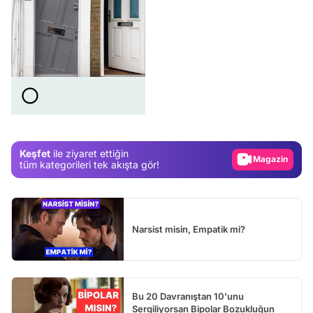
Video
Test
Gündem
Magazin
Keşfet
ile ziyaret ettiğin
Video
tüm kategorileri tek akışta gör!
Test
Narsist misin, Empatik mi?
Bu 20 Davranıştan 10'unu
Sergiliyorsan Bipolar Bozukluğun