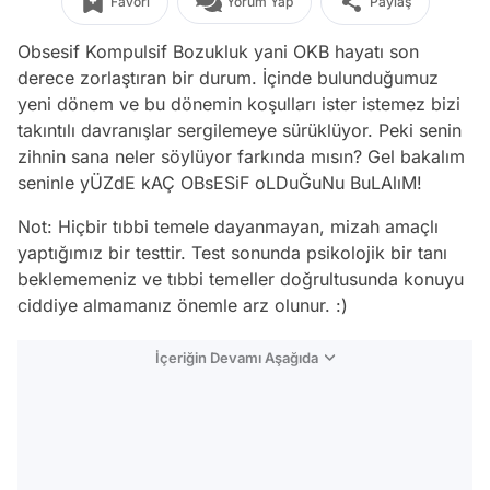
Favori
Yorum Yap
Paylaş
Obsesif Kompulsif Bozukluk yani OKB hayatı son
derece zorlaştıran bir durum. İçinde bulunduğumuz
yeni dönem ve bu dönemin koşulları ister istemez bizi
takıntılı davranışlar sergilemeye sürüklüyor. Peki senin
zihnin sana neler söylüyor farkında mısın? Gel bakalım
seninle yÜZdE kAÇ OBsESiF oLDuĞuNu BuLAlıM!
Not: Hiçbir tıbbi temele dayanmayan, mizah amaçlı
yaptığımız bir testtir. Test sonunda psikolojik bir tanı
beklememeniz ve tıbbi temeller doğrultusunda konuyu
ciddiye almamanız önemle arz olunur. :)
İçeriğin Devamı Aşağıda