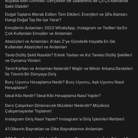
Rüyada Altın Görmek: Gerçekler de Saadetiniz de Çil Çil Altınlarda
Saklı Olabilir!
Doğal Taşların Merak Edilen Tüm Etkileri, Enerjileri ve Şifa Alanları:
Hangi Doğal Taş Ne İşe Yarar?
Emojilerin Anlamları: 2023 WhatsApp, Instagram ve Twitter'da En
Çok Kullanılan Emojiler ve Anlamları
Atasözleri ve Anlamları: A'dan Z'ye Gündelik Hayatta En Sık
Kullanılan Atasözleri ve Anlamları
Tavla Diziliş Şekli Nasıldır? Erkek Tavlası ve Kız Tavlası Diziliş Şekilleri
ve Oynama Yönleri
Tarot Kartları ve Anlamları Nelerdir? Majör ve Minör Arkana Desteleri
İle Tılsımlı Bir Dünyaya Giriş
Burç Uyumu Hesaplama Nedir? Burç Uyumu, Aşk Uyumu Nasıl
Hesaplanır?
İdeal Kilo Nedir? İdeal Kilo Hesaplama Nasıl Yapılır?
Ders Çalışırken Dinlenecek Müzikler Nelerdir? Müziksiz
Çalışamayanlar Toplanın!
Instagram Giriş Nasıl Yapılır? Instagram'a Giriş İşlemleri Rehberi
41 Ülkenin Bayrakları ve Ülke Bayraklarının Anlamları