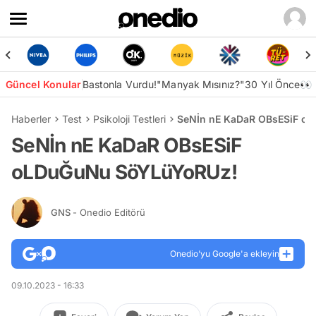
Güncel Konular
Bastonla Vurdu!
"Manyak Mısınız?"
30 Yıl Önce👀
Haberler
Test
Psikoloji Testleri
SeNİn nE KaDaR OBsESiF o
SeNİn nE KaDaR OBsESiF
oLDuĞuNu SöYLüYoRUz!
GNS
- Onedio Editörü
Onedio’yu Google'a ekleyin
09.10.2023 - 16:33