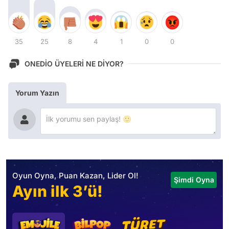
35
25
8
4
1
0
0
ONEDİO ÜYELERİ NE DİYOR?
Yorum Yazın
Oyun Oyna, Puan Kazan, Lider Ol!
Şimdi Oyna
Ayın ilk 3’ü!