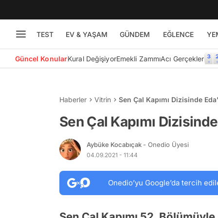
TEST
EV & YAŞAM
GÜNDEM
EĞLENCE
YE
Güncel Konular
Kural Değişiyor
Emekli Zammı
Acı Gerçekler
Haberler
Vitrin
Sen Çal Kapımı Dizisinde Eda'
Sen Çal Kapımı Dizisinde 
Aybüke Kocabıçak
- Onedio Üyesi
04.09.2021 - 11:44
Onedio’yu Google’da tercih edil
Sen Çal Kapımı 52. Bölümüyle 