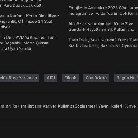
Ne İşe Yarar?
 Para Dudak Uçuklattı!
Emojilerin Anlamları: 2023 WhatsApp
Instagram ve Twitter'da En Çok Kulla
una Kur'an-ı Kerim Dinletiliyor:
Emojiler ve Anlamları
 Alışkanlık, O İlimizde 24 Saat
Atasözleri ve Anlamları: A'dan Z'ye
diyor
Gündelik Hayatta En Sık Kullanılan
Atasözleri ve Anlamları
nin Ünlü AVM'si Kapandı, Tüm
Tavla Diziliş Şekli Nasıldır? Erkek Tavl
r Boşaltıldı: Metro Çıkışını
Kız Tavlası Diziliş Şekilleri ve Oynama
lara Uyarı Yapıldı
Yönleri
nlük Burç Yorumları
A101
Tiktok
Son Dakika
Bugün Ne P
alları
Reklam
İletişim
Kariyer
Kullanıcı Sözleşmesi
Yayın İlkeleri
Künye