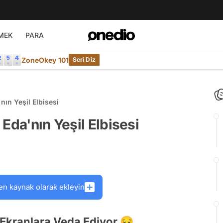
MEK
PARA
ZoneOkey 101
Seri Diz
nın Yeşil Elbisesi
Eda'nın Yeşil Elbisesi
en kaynak olarak ekleyin
Ekranlara Veda Ediyor 😔