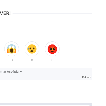
 VER!
0
0
0
mlar Aşağıda
Reklam