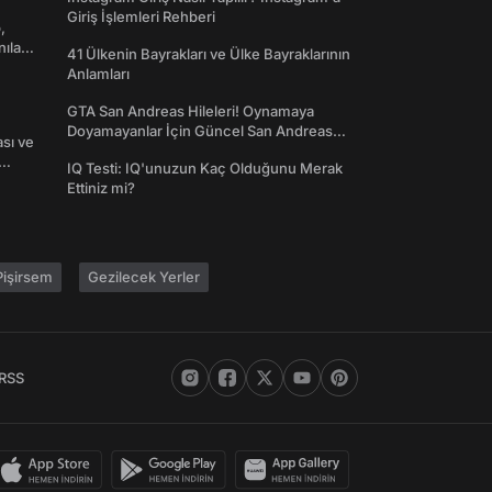
Giriş İşlemleri Rehberi
,
nılan
41 Ülkenin Bayrakları ve Ülke Bayraklarının
Anlamları
GTA San Andreas Hileleri! Oynamaya
Doyamayanlar İçin Güncel San Andreas
ası ve
Şifreleri
IQ Testi: IQ'unuzun Kaç Olduğunu Merak
Ettiniz mi?
işirsem
Gezilecek Yerler
RSS