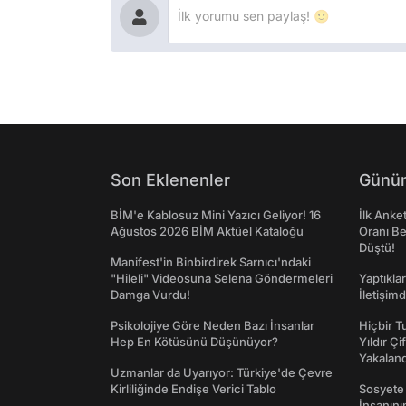
Son Eklenenler
Günün
BİM'e Kablosuz Mini Yazıcı Geliyor! 16
İlk Anke
Ağustos 2026 BİM Aktüel Kataloğu
Oranı Be
Düştü!
Manifest'in Binbirdirek Sarnıcı'ndaki
"Hileli" Videosuna Selena Göndermeleri
Yaptıkla
Damga Vurdu!
İletişim
Psikolojiye Göre Neden Bazı İnsanlar
Hiçbir 
Hep En Kötüsünü Düşünüyor?
Yıldır Çi
Yakaland
Uzmanlar da Uyarıyor: Türkiye'de Çevre
Kirliliğinde Endişe Verici Tablo
Sosyete
İnsanın