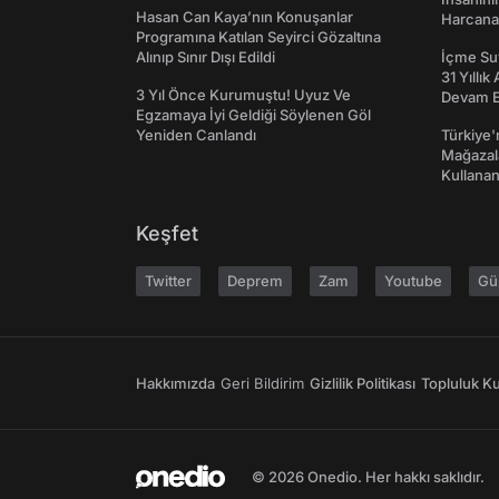
Hasan Can Kaya’nın Konuşanlar
Harcanan
Programına Katılan Seyirci Gözaltına
Alınıp Sınır Dışı Edildi
İçme Suy
31 Yıllık
3 Yıl Önce Kurumuştu! Uyuz Ve
Devam E
Egzamaya İyi Geldiği Söylenen Göl
Yeniden Canlandı
Türkiye'
Mağazala
Kullanan
Keşfet
Twitter
Deprem
Zam
Youtube
Gü
Hakkımızda
Geri Bildirim
Gizlilik Politikası
Topluluk Kur
© 2026 Onedio. Her hakkı saklıdır.