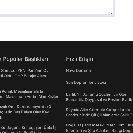
 Popüler Başlıkları
Hızlı Erişim
t Sonucu: YENİ Parti'nin Oy
Hava Durumu
lli Oldu, CHP Barajın Altına
Son Depremler Listesi
rı Komik Mesajlaşmalarla
Evlilik Yıl Dönümü Sözleri! En Özel
den Maksimum Verim Alan Kişiler
Romantik, Duygusal ve Resimli Evlilik 
dönümü Mesajları
Tuzak Onu Durduramıyordu: 3
Rüyada Altın Görmek: Gerçekler de
ftçilerin Baş Belası Olan Kedi
Saadetiniz de Çil Çil Altınlarda Saklı Ol
ı
Doğal Taşların Merak Edilen Tüm Etkil
 Bu Düğünü Konuşuyor: Ünlü İş
Enerjileri ve Şifa Alanları: Hangi Doğa
ın Oğlunun Düğünü İçin