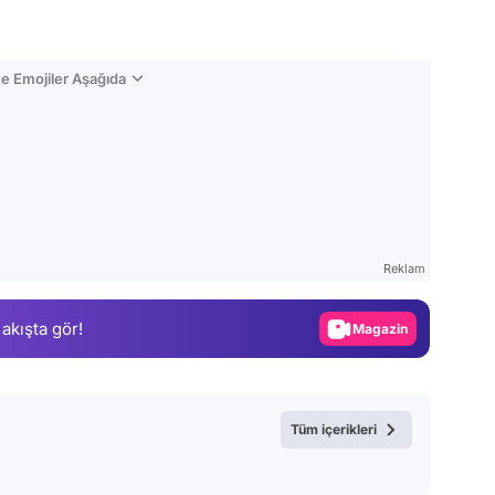
e Emojiler Aşağıda
Video
Test
Reklam
Gündem
 akışta gör!
Magazin
Video
Test
Tüm içerikleri