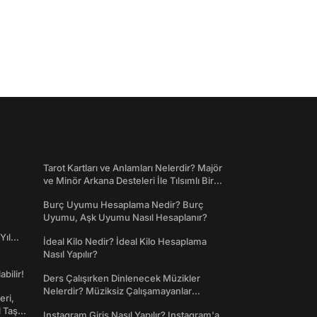
Tarot Kartları ve Anlamları Nelerdir? Majör
ve Minör Arkana Desteleri İle Tılsımlı Bir
Dünyaya Giriş
Burç Uyumu Hesaplama Nedir? Burç
Uyumu, Aşk Uyumu Nasıl Hesaplanır?
Yıl
İdeal Kilo Nedir? İdeal Kilo Hesaplama
Nasıl Yapılır?
abilir!
Ders Çalışırken Dinlenecek Müzikler
Nelerdir? Müziksiz Çalışamayanlar
eri,
Toplanın!
l Taş
Instagram Giriş Nasıl Yapılır? Instagram'a