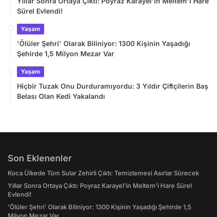
Yıllar Sonra Ortaya Çıktı: Poyraz Karayel'in Meltem'i Hare
Sürel Evlendi!
Yaşam
'Ölüler Şehri' Olarak Biliniyor: 1300 Kişinin Yaşadığı
Şehirde 1,5 Milyon Mezar Var
Yaşam
Hiçbir Tuzak Onu Durduramıyordu: 3 Yıldır Çiftçilerin Baş
Belası Olan Kedi Yakalandı
Son Eklenenler
Koca Ülkede Tüm Sular Zehirli Çıktı: Temizlemesi Asırlar Sürecek
Yıllar Sonra Ortaya Çıktı: Poyraz Karayel'in Meltem'i Hare Sürel
Evlendi!
'Ölüler Şehri' Olarak Biliniyor: 1300 Kişinin Yaşadığı Şehirde 1,5
Milyon Mezar Var