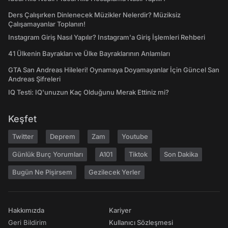
Ders Çalışırken Dinlenecek Müzikler Nelerdir? Müziksiz
Çalışamayanlar Toplanın!
Instagram Giriş Nasıl Yapılır? Instagram'a Giriş İşlemleri Rehberi
41 Ülkenin Bayrakları ve Ülke Bayraklarının Anlamları
GTA San Andreas Hileleri! Oynamaya Doyamayanlar İçin Güncel San
Andreas Şifreleri
IQ Testi: IQ'unuzun Kaç Olduğunu Merak Ettiniz mi?
Keşfet
Twitter
Deprem
Zam
Youtube
Günlük Burç Yorumları
A101
Tiktok
Son Dakika
Bugün Ne Pişirsem
Gezilecek Yerler
Hakkımızda
Kariyer
Geri Bildirim
Kullanıcı Sözleşmesi