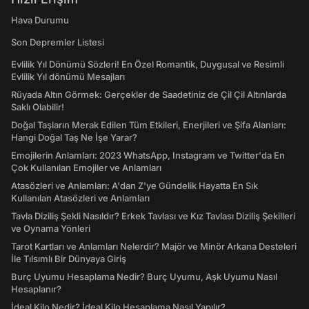
Hava Durumu
Son Depremler Listesi
Evlilik Yıl Dönümü Sözleri! En Özel Romantik, Duygusal ve Resimli
Evlilik Yıl dönümü Mesajları
Rüyada Altın Görmek: Gerçekler de Saadetiniz de Çil Çil Altınlarda
Saklı Olabilir!
Doğal Taşların Merak Edilen Tüm Etkileri, Enerjileri ve Şifa Alanları:
Hangi Doğal Taş Ne İşe Yarar?
Emojilerin Anlamları: 2023 WhatsApp, Instagram ve Twitter'da En
Çok Kullanılan Emojiler ve Anlamları
Atasözleri ve Anlamları: A'dan Z'ye Gündelik Hayatta En Sık
Kullanılan Atasözleri ve Anlamları
Tavla Diziliş Şekli Nasıldır? Erkek Tavlası ve Kız Tavlası Diziliş Şekilleri
ve Oynama Yönleri
Tarot Kartları ve Anlamları Nelerdir? Majör ve Minör Arkana Desteleri
İle Tılsımlı Bir Dünyaya Giriş
Burç Uyumu Hesaplama Nedir? Burç Uyumu, Aşk Uyumu Nasıl
Hesaplanır?
İdeal Kilo Nedir? İdeal Kilo Hesaplama Nasıl Yapılır?