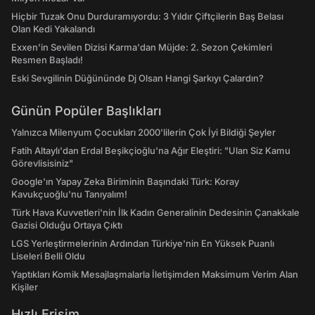
Hiçbir Tuzak Onu Durduramıyordu: 3 Yıldır Çiftçilerin Baş Belası
Olan Kedi Yakalandı
Exxen'in Sevilen Dizisi Karma'dan Müjde: 2. Sezon Çekimleri
Resmen Başladı!
Eski Sevgilinin Düğününde Dj Olsan Hangi Şarkıyı Çalardın?
Günün Popüler Başlıkları
Yalnızca Milenyum Çocukları 2000'lilerin Çok İyi Bildiği Şeyler
Fatih Altaylı'dan Erdal Beşikçioğlu'na Ağır Eleştiri: "Ulan Siz Kamu
Görevlisisiniz"
Google'ın Yapay Zeka Biriminin Başındaki Türk: Koray
Kavukçuoğlu'nu Tanıyalım!
Türk Hava Kuvvetleri'nin İlk Kadın Generalinin Dedesinin Çanakkale
Gazisi Olduğu Ortaya Çıktı
LGS Yerleştirmelerinin Ardından Türkiye'nin En Yüksek Puanlı
Liseleri Belli Oldu
Yaptıkları Komik Mesajlaşmalarla İletişimden Maksimum Verim Alan
Kişiler
Hızlı Erişim