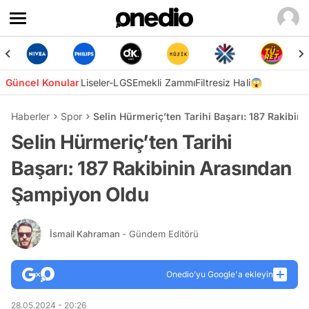
Güncel Konular
Liseler-LGS
Emekli Zammı
Filtresiz Hali😱
Haberler
Spor
Selin Hürmeriç’ten Tarihi Başarı: 187 Rakibi
Selin Hürmeriç’ten Tarihi
Başarı: 187 Rakibinin Arasından
Şampiyon Oldu
İsmail Kahraman
- Gündem Editörü
Onedio’yu Google'a ekleyin
28.05.2024 - 20:26