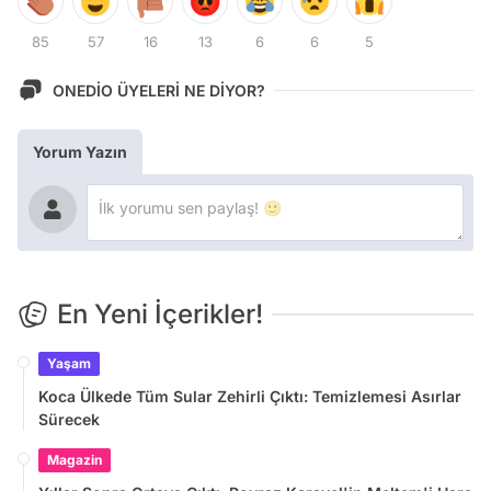
85
57
16
13
6
6
5
ONEDİO ÜYELERİ NE DİYOR?
Yorum Yazın
En Yeni İçerikler!
Yaşam
Koca Ülkede Tüm Sular Zehirli Çıktı: Temizlemesi Asırlar
Sürecek
Magazin