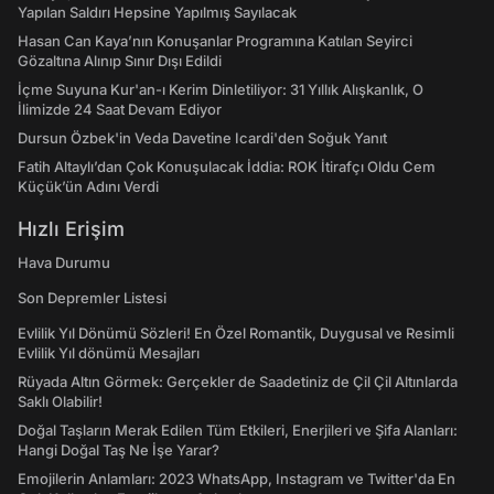
Yapılan Saldırı Hepsine Yapılmış Sayılacak
Hasan Can Kaya’nın Konuşanlar Programına Katılan Seyirci
Gözaltına Alınıp Sınır Dışı Edildi
İçme Suyuna Kur'an-ı Kerim Dinletiliyor: 31 Yıllık Alışkanlık, O
İlimizde 24 Saat Devam Ediyor
Dursun Özbek'in Veda Davetine Icardi'den Soğuk Yanıt
Fatih Altaylı’dan Çok Konuşulacak İddia: ROK İtirafçı Oldu Cem
Küçük’ün Adını Verdi
Hızlı Erişim
Hava Durumu
Son Depremler Listesi
Evlilik Yıl Dönümü Sözleri! En Özel Romantik, Duygusal ve Resimli
Evlilik Yıl dönümü Mesajları
Rüyada Altın Görmek: Gerçekler de Saadetiniz de Çil Çil Altınlarda
Saklı Olabilir!
Doğal Taşların Merak Edilen Tüm Etkileri, Enerjileri ve Şifa Alanları:
Hangi Doğal Taş Ne İşe Yarar?
Emojilerin Anlamları: 2023 WhatsApp, Instagram ve Twitter'da En