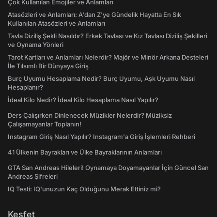
Çok Kullanılan Emojiler ve Anlamları
Atasözleri ve Anlamları: A'dan Z'ye Gündelik Hayatta En Sık
Kullanılan Atasözleri ve Anlamları
Tavla Diziliş Şekli Nasıldır? Erkek Tavlası ve Kız Tavlası Diziliş Şekilleri
ve Oynama Yönleri
Tarot Kartları ve Anlamları Nelerdir? Majör ve Minör Arkana Desteleri
İle Tılsımlı Bir Dünyaya Giriş
Burç Uyumu Hesaplama Nedir? Burç Uyumu, Aşk Uyumu Nasıl
Hesaplanır?
İdeal Kilo Nedir? İdeal Kilo Hesaplama Nasıl Yapılır?
Ders Çalışırken Dinlenecek Müzikler Nelerdir? Müziksiz
Çalışamayanlar Toplanın!
Instagram Giriş Nasıl Yapılır? Instagram'a Giriş İşlemleri Rehberi
41 Ülkenin Bayrakları ve Ülke Bayraklarının Anlamları
GTA San Andreas Hileleri! Oynamaya Doyamayanlar İçin Güncel San
Andreas Şifreleri
IQ Testi: IQ'unuzun Kaç Olduğunu Merak Ettiniz mi?
Keşfet