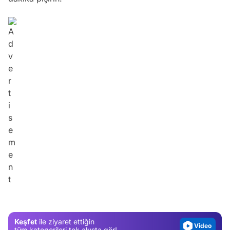
Video
Test
Gündem
Magazin
Keşfet
ile ziyaret ettiğin
Video
tüm kategorileri tek akışta gör!