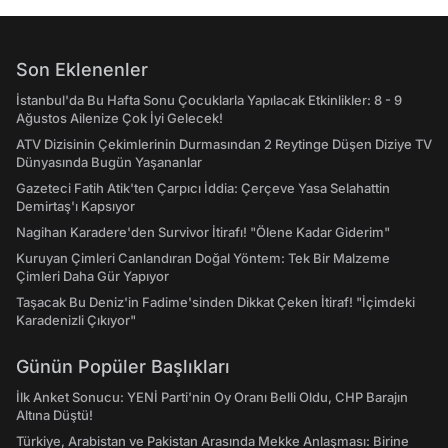
Son Eklenenler
İstanbul'da Bu Hafta Sonu Çocuklarla Yapılacak Etkinlikler: 8 - 9
Ağustos Ailenize Çok İyi Gelecek!
ATV Dizisinin Çekimlerinin Durmasından 2 Reytinge Düşen Diziye TV
Dünyasında Bugün Yaşananlar
Gazeteci Fatih Atik'ten Çarpıcı İddia: Çerçeve Yasa Selahattin
Demirtaş'ı Kapsıyor
Nagihan Karadere'den Survivor İtirafı! "Ölene Kadar Giderim"
Kuruyan Çimleri Canlandıran Doğal Yöntem: Tek Bir Malzeme
Çimleri Daha Gür Yapıyor
Taşacak Bu Deniz'in Fadime'sinden Dikkat Çeken İtiraf! "İçimdeki
Karadenizli Çıkıyor"
Günün Popüler Başlıkları
İlk Anket Sonucu: YENİ Parti'nin Oy Oranı Belli Oldu, CHP Barajın
Altına Düştü!
Türkiye, Arabistan ve Pakistan Arasında Mekke Anlaşması: Birine