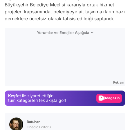
Büyükşehir Belediye Meclisi kararıyla ortak hizmet
projeleri kapsamında, belediyeye ait taşınmazların bazı
derneklere ücretsiz olarak tahsis edildiği saptandı.
Yorumlar ve Emojiler Aşağıda
Video
Test
Reklam
Gündem
Keşfet
ile ziyaret ettiğin
Magazin
tüm kategorileri tek akışta gör!
Video
Test
Batuhan
Onedio Editörü