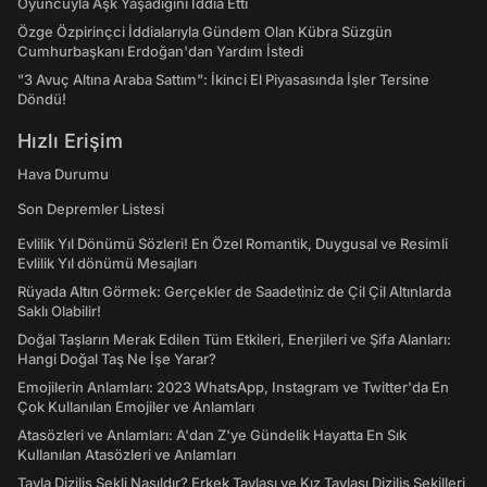
Oyuncuyla Aşk Yaşadığını İddia Etti
Özge Özpirinçci İddialarıyla Gündem Olan Kübra Süzgün
Cumhurbaşkanı Erdoğan'dan Yardım İstedi
"3 Avuç Altına Araba Sattım": İkinci El Piyasasında İşler Tersine
Döndü!
Hızlı Erişim
Hava Durumu
Son Depremler Listesi
Evlilik Yıl Dönümü Sözleri! En Özel Romantik, Duygusal ve Resimli
Evlilik Yıl dönümü Mesajları
Rüyada Altın Görmek: Gerçekler de Saadetiniz de Çil Çil Altınlarda
Saklı Olabilir!
Doğal Taşların Merak Edilen Tüm Etkileri, Enerjileri ve Şifa Alanları:
Hangi Doğal Taş Ne İşe Yarar?
Emojilerin Anlamları: 2023 WhatsApp, Instagram ve Twitter'da En
Çok Kullanılan Emojiler ve Anlamları
Atasözleri ve Anlamları: A'dan Z'ye Gündelik Hayatta En Sık
Kullanılan Atasözleri ve Anlamları
Tavla Diziliş Şekli Nasıldır? Erkek Tavlası ve Kız Tavlası Diziliş Şekilleri