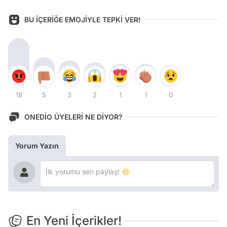
BU İÇERİĞE EMOJİYLE TEPKİ VER!
18
5
3
2
1
1
0
ONEDİO ÜYELERİ NE DİYOR?
Yorum Yazın
En Yeni İçerikler!