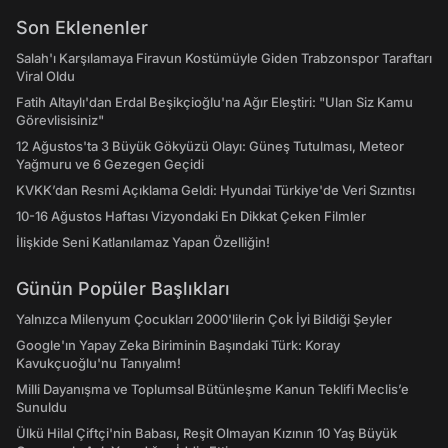
Son Eklenenler
Salah'ı Karşılamaya Firavun Kostümüyle Giden Trabzonspor Taraftarı
Viral Oldu
Fatih Altaylı'dan Erdal Beşikçioğlu'na Ağır Eleştiri: "Ulan Siz Kamu
Görevlisisiniz"
12 Ağustos'ta 3 Büyük Gökyüzü Olayı: Güneş Tutulması, Meteor
Yağmuru ve 6 Gezegen Geçidi
KVKK’dan Resmi Açıklama Geldi: Hyundai Türkiye'de Veri Sızıntısı
10-16 Ağustos Haftası Vizyondaki En Dikkat Çeken Filmler
İlişkide Seni Katlanılamaz Yapan Özelliğin!
Günün Popüler Başlıkları
Yalnızca Milenyum Çocukları 2000'lilerin Çok İyi Bildiği Şeyler
Google'ın Yapay Zeka Biriminin Başındaki Türk: Koray
Kavukçuoğlu'nu Tanıyalım!
Milli Dayanışma ve Toplumsal Bütünleşme Kanun Teklifi Meclis’e
Sunuldu
Ülkü Hilal Çiftçi'nin Babası, Reşit Olmayan Kızının 10 Yaş Büyük