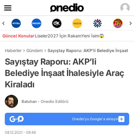
Güncel Konular
Liseler
2027 İçin Rakam
Yeni İsim😱
Haberler
Gündem
Sayıştay Raporu: AKP’li Belediye İnşaat İh
Sayıştay Raporu: AKP’li
Belediye İnşaat İhalesiyle Araç
Kiraladı
Batuhan
- Onedio Editörü
Onedio’yu Google'a ekleyin
08.12.2021 - 08:46