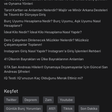
ve Oynama Yönleri
Tarot Kartları ve Anlamları Nelerdir? Majör ve Minör Arkana Desteleri
İle Tılsımlı Bir Dünyaya Giriş
Burç Uyumu Hesaplama Nedir? Burç Uyumu, Aşk Uyumu Nasıl
Hesaplanır?
İdeal Kilo Nedir? İdeal Kilo Hesaplama Nasıl Yapılır?
Ders Çalışırken Dinlenecek Müzikler Nelerdir? Müziksiz
Çalışamayanlar Toplanın!
Instagram Giriş Nasıl Yapılır? Instagram'a Giriş İşlemleri Rehberi
41 Ülkenin Bayrakları ve Ülke Bayraklarının Anlamları
GTA San Andreas Hileleri! Oynamaya Doyamayanlar İçin Güncel San
Andreas Şifreleri
IQ Testi: IQ'unuzun Kaç Olduğunu Merak Ettiniz mi?
Keşfet
Twitter
Deprem
Zam
Youtube
Günlük Burç Yorumları
A101
Tiktok
Son Dakika